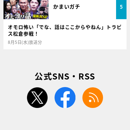
かまいガチ
5
オモロ怖い「でな、話はここからやねん」トラビ
ス松倉参戦！
8月5日(水)放送分
公式SNS・RSS
twitter
facebook
rss