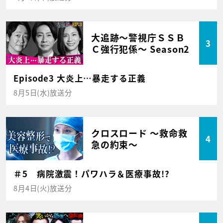
大追跡～警視庁ＳＳＢ
3
Ｃ強行犯係～ Season2
Episode3 大炎上…暴走する正義
8月5日(水)放送分
クロスロード ～救命救
4
急の約束～
＃5 病院激震！パワハラ＆医療事故!?
8月4日(火)放送分