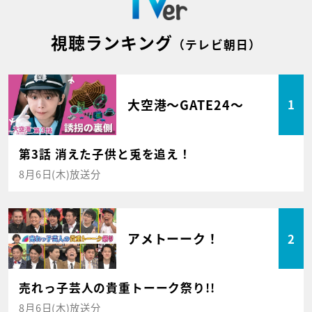
視聴ランキング
（テレビ朝日）
大空港～GATE24～
1
第3話 消えた子供と兎を追え！
8月6日(木)放送分
アメトーーク！
2
売れっ子芸人の貴重トーーク祭り!!
8月6日(木)放送分