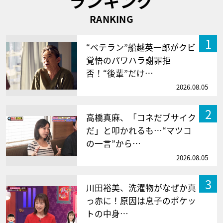
ランキング
RANKING
1
“ベテラン”船越英一郎がクビ
覚悟のパワハラ謝罪拒
否！“後輩”だけ…
2026.08.05
2
高橋真麻、「コネだブサイク
だ」と叩かれるも…“マツコ
の一言”から…
2026.08.05
3
川田裕美、洗濯物がなぜか真
っ赤に！原因は息子のポケッ
トの中身…