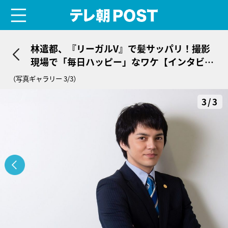
menu
テレ朝POST
林遣都、『リーガルV』で髪サッパリ！撮影
現場で「毎日ハッピー」なワケ【インタビュ
ー】
（写真ギャラリー 3/3）
3/3