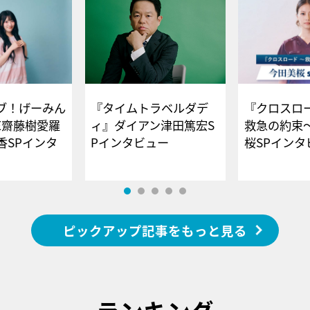
ブ！げーみん
『タイムトラベルダデ
『クロスロー
E齋藤樹愛羅
ィ』ダイアン津田篤宏S
救急の約束
香SPインタ
Pインタビュー
桜SPイ
ピックアップ記事をもっと見る