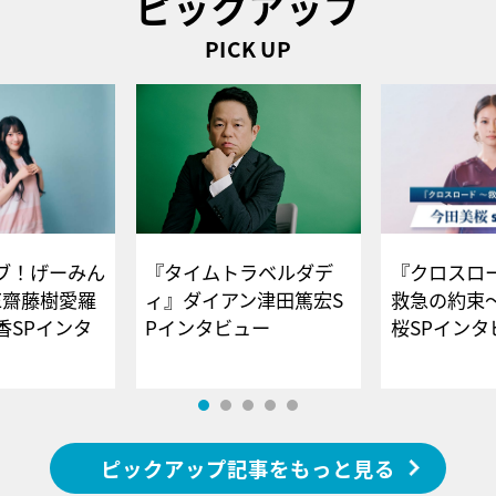
ピックアップ
PICK UP
ブ！げーみん
『タイムトラベルダデ
『クロスロー
E齋藤樹愛羅
ィ』ダイアン津田篤宏S
救急の約束
香SPインタ
Pインタビュー
桜SPイ
ピックアップ記事をもっと見る