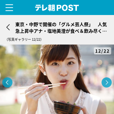
menu
テレ朝POST
東京・中野で開催の「グルメ芸人祭」 人気
急上昇中アナ・塩地美澄が食べ＆飲み尽く
す！
（写真ギャラリー 12/22）
12/22