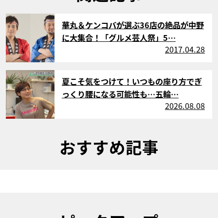
サムネイル
華丸＆ケンコバが選ぶ36店の絶品が中野
に大集合！「グルメ芸人祭」5…
2017.04.28
サムネイル
夏こそ気をつけて！いつもの座り方でぎ
っくり腰になる可能性も…五輪…
2026.08.08
おすすめ記事