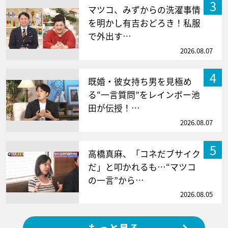
3
マツコ、みずからの洗濯事情
を明かし有吉おどろき！私服
で外出す…
2026.08.07
4
既婚・彼女持ち男を見極め
る“一言質問”をレインボー池
田が伝授！…
2026.08.07
5
高橋真麻、「コネだブサイク
だ」と叩かれるも…“マツコ
の一言”から…
2026.08.05