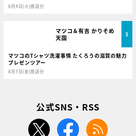
8月4日(火)放送分
マツコ＆有吉 かりそめ
5
天国
マツコのTシャツ洗濯事情 たくろうの滋賀の魅力
プレゼンツアー
8月7日(金)放送分
公式SNS・RSS
twitter
facebook
rss