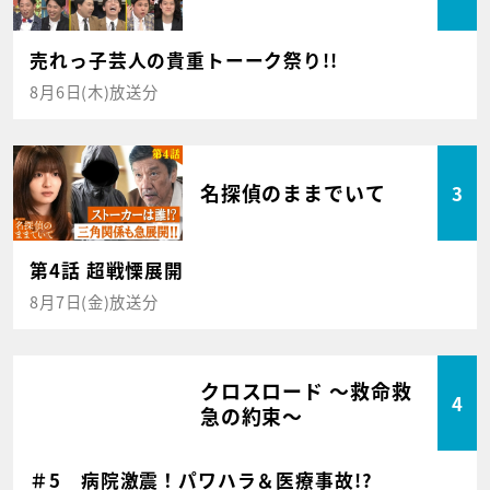
売れっ子芸人の貴重トーーク祭り!!
8月6日(木)放送分
名探偵のままでいて
3
第4話 超戦慄展開
8月7日(金)放送分
クロスロード ～救命救
4
急の約束～
＃5 病院激震！パワハラ＆医療事故!?