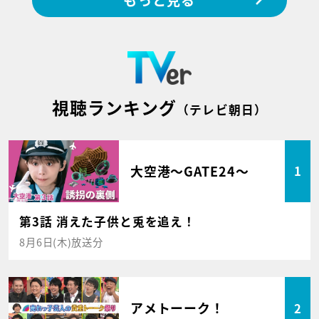
もっと見る
視聴ランキング
（テレビ朝日）
大空港～GATE24～
1
第3話 消えた子供と兎を追え！
8月6日(木)放送分
アメトーーク！
2