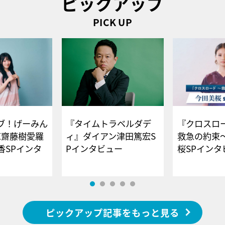
ピックアップ
PICK UP
ブ！げーみん
『タイムトラベルダデ
『クロスロー
E齋藤樹愛羅
ィ』ダイアン津田篤宏S
救急の約束
香SPインタ
Pインタビュー
桜SPイ
ピックアップ記事をもっと見る