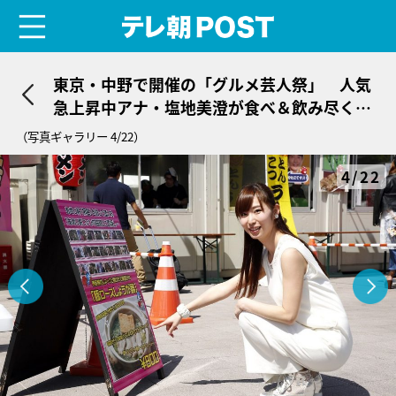
menu
テレ朝POST
東京・中野で開催の「グルメ芸人祭」 人気
急上昇中アナ・塩地美澄が食べ＆飲み尽く
す！
（写真ギャラリー 4/22）
4/22