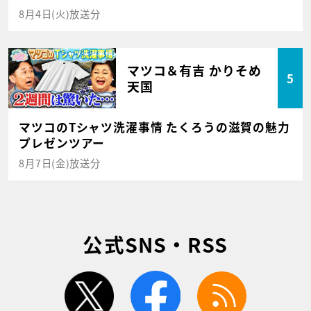
8月4日(火)放送分
マツコ＆有吉 かりそめ
5
天国
マツコのTシャツ洗濯事情 たくろうの滋賀の魅力
プレゼンツアー
8月7日(金)放送分
公式SNS・RSS
twitter
facebook
rss