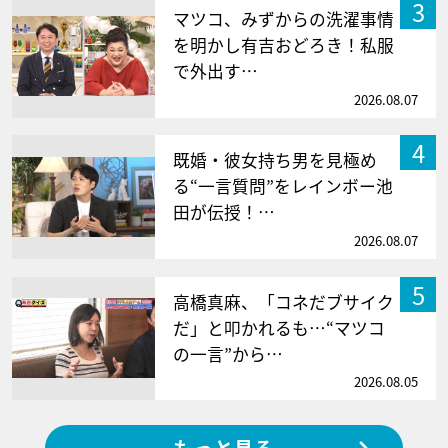
3
マツコ、みずからの洗濯事情
を明かし有吉おどろき！私服
で外出す…
2026.08.07
4
既婚・彼女持ち男を見極め
る“一言質問”をレインボー池
田が伝授！…
2026.08.07
5
高橋真麻、「コネだブサイク
だ」と叩かれるも…“マツコ
の一言”から…
2026.08.05