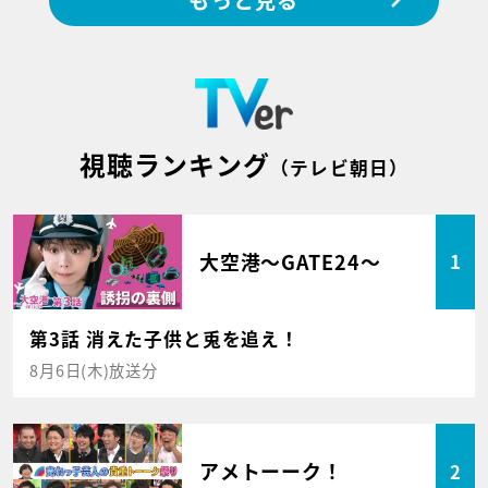
もっと見る
視聴ランキング
（テレビ朝日）
大空港～GATE24～
1
第3話 消えた子供と兎を追え！
8月6日(木)放送分
アメトーーク！
2