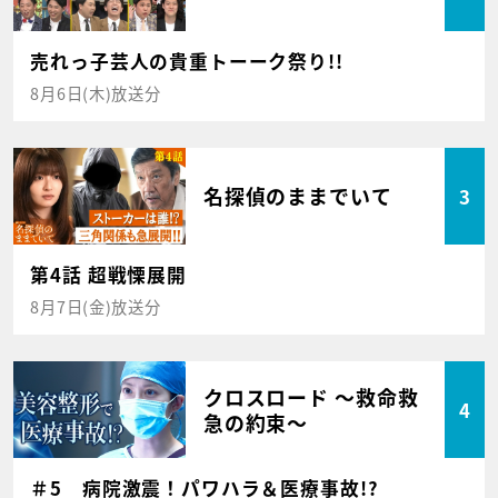
売れっ子芸人の貴重トーーク祭り!!
8月6日(木)放送分
名探偵のままでいて
3
第4話 超戦慄展開
8月7日(金)放送分
クロスロード ～救命救
4
急の約束～
＃5 病院激震！パワハラ＆医療事故!?