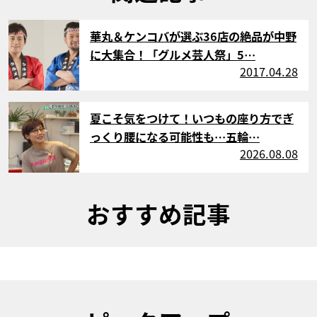
サムネイル
華丸＆ケンコバが選ぶ36店の絶品が中野
に大集合！「グルメ芸人祭」5…
2017.04.28
サムネイル
夏こそ気をつけて！いつもの座り方でぎ
っくり腰になる可能性も…五輪…
2026.08.08
おすすめ記事