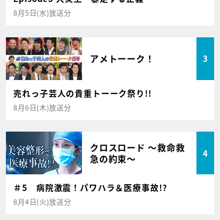
8月5日(水)放送分
アメトーーク！
3
売れっ子芸人の貴重トーーク祭り!!
8月6日(木)放送分
クロスロード ～救命救
4
急の約束～
＃5 病院激震！パワハラ＆医療事故!?
8月4日(火)放送分