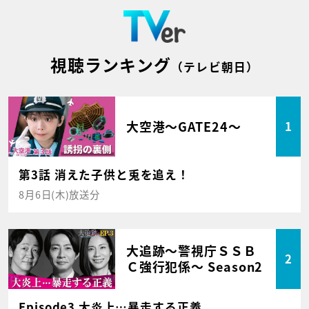
視聴ランキング
（テレビ朝日）
大空港～GATE24～
1
第3話 消えた子供と兎を追え！
8月6日(木)放送分
大追跡～警視庁ＳＳＢ
2
Ｃ強行犯係～ Season2
Episode3 大炎上…暴走する正義