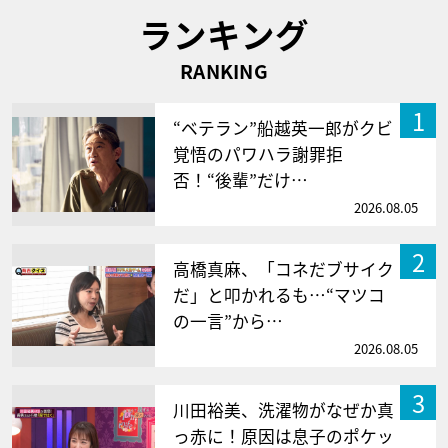
ランキング
RANKING
1
“ベテラン”船越英一郎がクビ
覚悟のパワハラ謝罪拒
否！“後輩”だけ…
2026.08.05
2
高橋真麻、「コネだブサイク
だ」と叩かれるも…“マツコ
の一言”から…
2026.08.05
3
川田裕美、洗濯物がなぜか真
っ赤に！原因は息子のポケッ