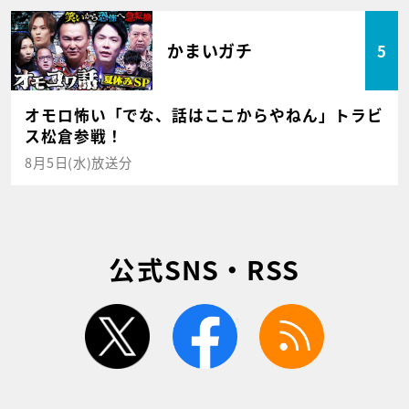
かまいガチ
5
オモロ怖い「でな、話はここからやねん」トラビ
ス松倉参戦！
8月5日(水)放送分
公式SNS・RSS
twitter
facebook
rss