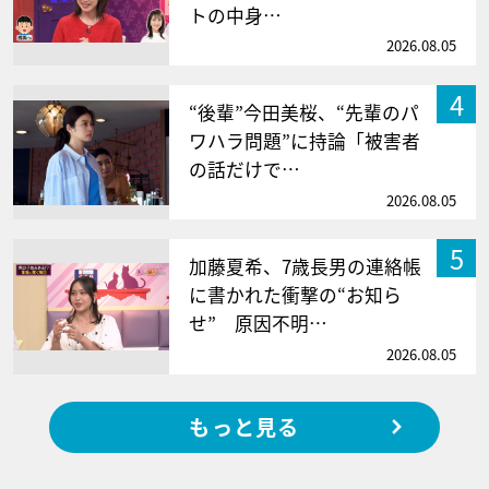
トの中身…
2026.08.05
4
“後輩”今田美桜、“先輩のパ
ワハラ問題”に持論「被害者
の話だけで…
2026.08.05
5
加藤夏希、7歳長男の連絡帳
に書かれた衝撃の“お知ら
せ” 原因不明…
2026.08.05
もっと見る