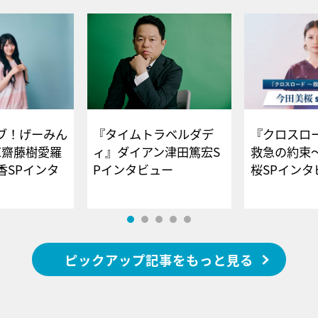
ブ！げーみん
『タイムトラベルダデ
『クロスロー
E齋藤樹愛羅
ィ』ダイアン津田篤宏S
救急の約束
香SPインタ
Pインタビュー
桜SPイ
ピックアップ記事をもっと見る