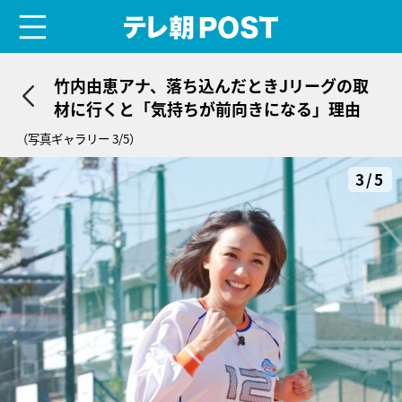
menu
テレ朝POST
竹内由恵アナ、落ち込んだときJリーグの取
材に行くと「気持ちが前向きになる」理由
（写真ギャラリー 3/5）
3/5