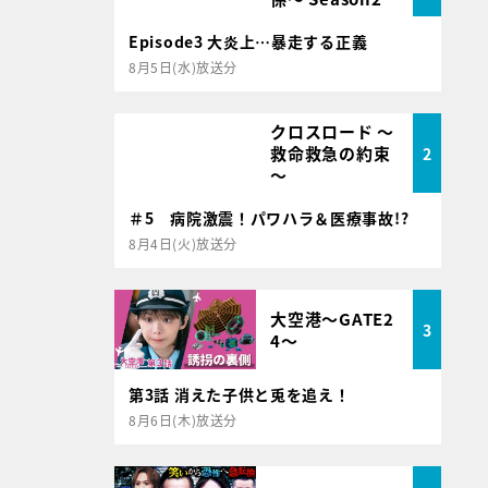
Episode3 大炎上…暴走する正義
8月5日(水)放送分
クロスロード ～
救命救急の約束
2
～
＃5 病院激震！パワハラ＆医療事故!?
8月4日(火)放送分
大空港～GATE2
3
4～
第3話 消えた子供と兎を追え！
8月6日(木)放送分