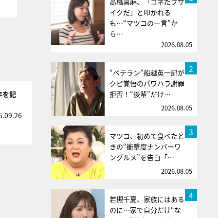
高橋真麻、「コネだブサ
イクだ」と叩かれる
も…“マツコの一言”か
ら…
2026.08.05
2
“ベテラン”船越英一郎が
クビ覚悟のパワハラ謝罪
年を記
拒否！“後輩”だけ…
2026.08.05
5.09.26
3
マツコ、初めて食べたと
きの“衝撃度ナンバーワ
ングルメ”を告白「…
2026.08.05
4
若槻千夏、家族にはある
のに…家で自分だけ“な