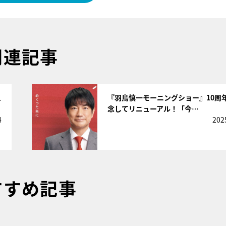
関連記事
サムネイル
ュ
『羽鳥慎一モーニングショー』10周
念してリニューアル！「今…
4
202
すすめ記事