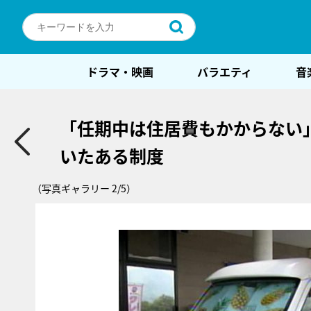
ドラマ・映画
バラエティ
音
「任期中は住居費もかからない
いたある制度
（写真ギャラリー 2/5）