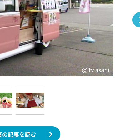
『アイ＝ラブ！げーみん
E齋藤樹愛羅＆佐々木舞
ビュー
真の記事を読む