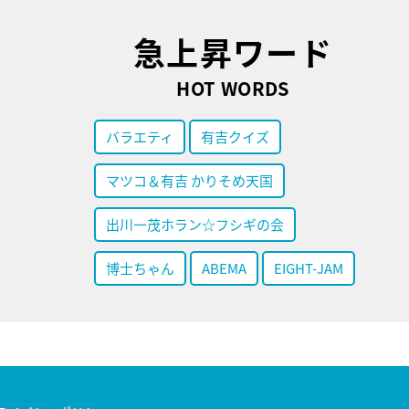
急上昇ワード
HOT WORDS
バラエティ
有吉クイズ
マツコ＆有吉 かりそめ天国
出川一茂ホラン☆フシギの会
博士ちゃん
ABEMA
EIGHT-JAM