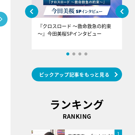
ぐ』＝LOV
『クロスロード ～救命救急の約束
『
香SPインタ
～』今田美桜SPインタビュー
ロ
ン
ピックアップ記事をもっと見る
ランキング
RANKING
1