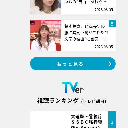
いもの”告白 あわや…
2026.08.05
5
藤本美貴、14歳長男の
服に異変→聞かされた“4
文字の理由”に困惑「…
2026.08.05
もっと見る
視聴ランキング
（テレビ朝日）
大追跡～警視庁
ＳＳＢＣ強行犯
1
係～ Season2