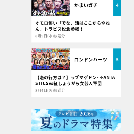
かまいガチ
4
オモロ怖い「でな、話はここからやね
ん」トラビス松倉参戦！
8月5日(水)放送分
ロンドンハーツ
5
【恋の行方は？】ラブマゲドン…FANTA
STICSvs紅しょうがら女芸人軍団
8月4日(火)放送分