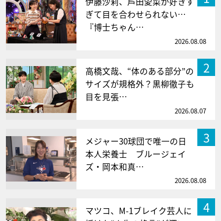
伊藤沙莉、芦田愛菜が好きす
ぎて目を合わせられない…
『博士ちゃん…
2026.08.08
2
高橋文哉、“体のある部分”の
サイズが規格外？黒柳徹子も
目を見張…
2026.08.07
3
メジャー30球団で唯一の日
本人栄養士 ブルージェイ
ズ・岡本和真…
2026.08.08
4
マツコ、M-1ブレイク芸人に