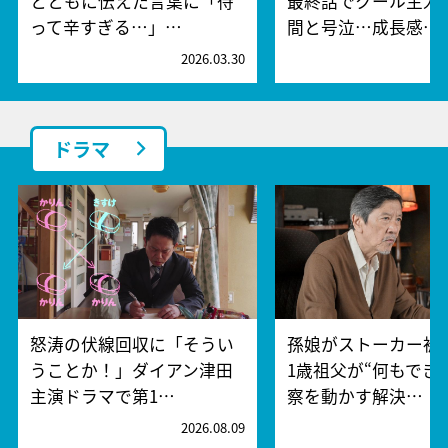
とともに伝えた言葉に「待
最終話でクール主人
って辛すぎる…」…
間と号泣…成長感…
2026.03.30
2
ドラマ
怒涛の伏線回収に「そうい
孫娘がストーカー被
うことか！」ダイアン津田
1歳祖父が“何もでき
主演ドラマで第1…
察を動かす解決…
2026.08.09
2