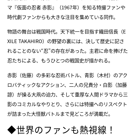
マ『仮面の忍者 赤影』（1967年）を知る特撮ファンや
時代劇ファンからも大きな注目を集めている同作。
物語の舞台は戦国時代。天下統一を目指す織田信長（E
XILE TAKAHIRO）の野望の裏には、決して歴史に記さ
れることのない“忍”の存在があった。主君に命を捧げた
忍たちによる、もうひとつの戦国史が描かれる。
赤影（佐藤）の多彩な忍術バトル、青影（木村）のアク
ロバティックなアクション、二人の兄貴分・白影（加藤
諒）が操る大凧の迫力、そして重厚な人間ドラマから三
影のコミカルなやりとり、さらには特撮へのリスペクト
が詰まった大怪獣バトルまで見どころが満載だ。
◆世界のファンも熱視線！