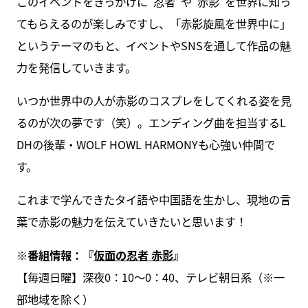
このイベントをきっかけに“忍者”や“赤影”を世界に知っ
てもらえるのが楽しみですし、「赤影旋風を世界中に」
というテーマのもと、イベントやSNSを通して作品の魅
力を発信していきます。
いつか世界中の人が赤影のコスプレをしてくれる姿を見
るのが次の夢です（笑）。エンディング曲を担当するL
DHの後輩・WOLF HOWL HARMONYも心強い仲間で
す。
これまで学んできたタイ語や中国語を生かし、現地の言
葉で赤影の魅力を伝えていきたいと思います！
※番組情報：『
仮面の忍者 赤影
』
【毎週日曜】深夜0：10～0：40、テレビ朝日系（※一
部地域を除く）