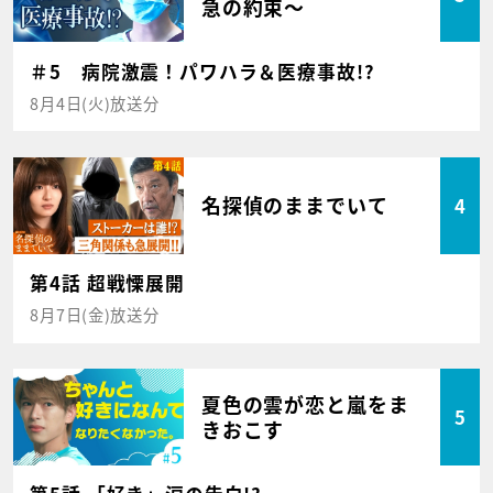
急の約束～
＃5 病院激震！パワハラ＆医療事故!?
8月4日(火)放送分
名探偵のままでいて
4
第4話 超戦慄展開
8月7日(金)放送分
夏色の雲が恋と嵐をま
5
きおこす