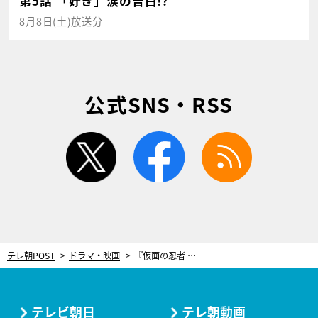
第5話 「好き」涙の告白!?
8月8日(土)放送分
公式SNS・RSS
twitter
facebook
rss
テレ朝POST
ドラマ・映画
『仮面の忍者 赤影』から『Masked NINJA Akakage』へ！タイ開催イベントに佐藤大樹＆木村慧人が登壇決定
テレビ朝日
テレ朝動画