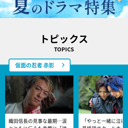
トピックス
TOPICS
仮面の忍者 赤影
織田信長の見事な最期…涙
「やっと一緒に泣け