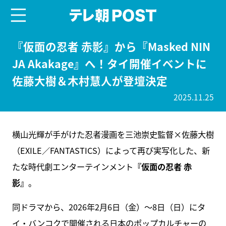
menu
テレ朝POST
『仮面の忍者 赤影』から『Masked NIN
JA Akakage』へ！タイ開催イベントに
佐藤大樹＆木村慧人が登壇決定
2025.11.25
横山光輝が手がけた忍者漫画を三池崇史監督×佐藤大樹
（EXILE／FANTASTICS）によって再び実写化した、新
たな時代劇エンターテインメント
『仮面の忍者 赤
影』
。
同ドラマから、2026年2月6日（金）～8日（日）にタ
イ・バンコクで開催される日本のポップカルチャーの