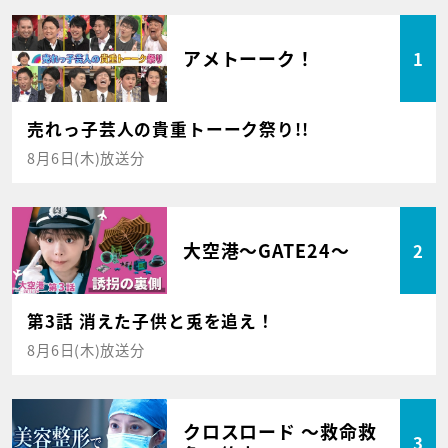
アメトーーク！
1
売れっ子芸人の貴重トーーク祭り!!
8月6日(木)放送分
大空港～GATE24～
2
第3話 消えた子供と兎を追え！
8月6日(木)放送分
クロスロード ～救命救
3