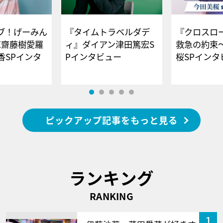
ブ！げーみん
『タイムトラベルダデ
『クロスロー
E齋藤樹愛羅
ィ』ダイアン津田篤宏S
救急の約束
香SPインタ
Pインタビュー
桜SPイ
ピックアップ記事をもっと見る
ランキング
RANKING
1