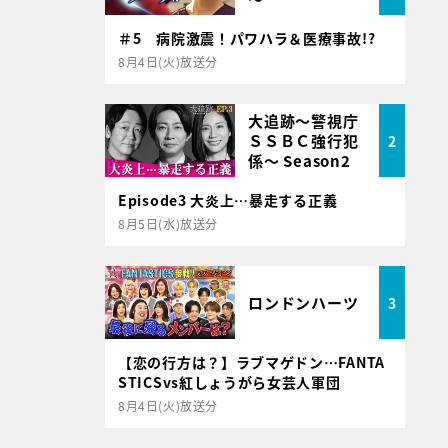
＃5 病院激震！パワハラ＆医療事故!?
8月4日(火)放送分
大追跡～警視庁
ＳＳＢＣ強行犯
2
係～ Season2
Episode3 大炎上…暴走する正義
8月5日(水)放送分
ロンドンハーツ
3
【恋の行方は？】ラブマゲドン…FANTA
STICSvs紅しょうがら女芸人軍団
8月4日(火)放送分