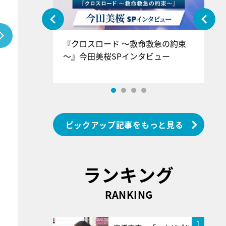
ぐ』＝LOV
『クロスロード ～救命救急の約束
『
香SPインタ
～』今田美桜SPインタビュー
ロ
ン
ピックアップ記事をもっと見る
ランキング
RANKING
1