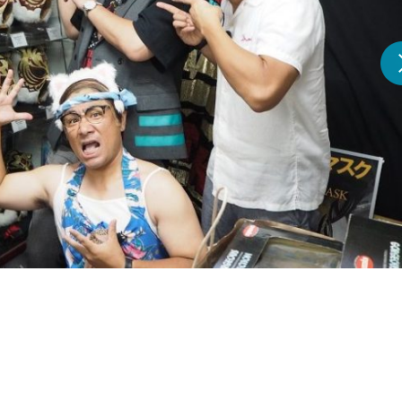
『アイ＝ラブ！げーみん
E齋藤樹愛羅＆佐々木舞
ビュー