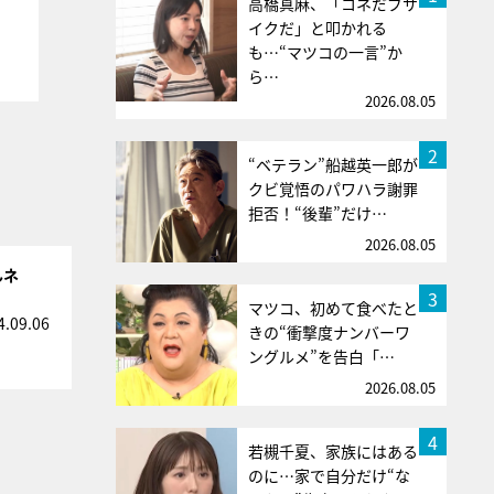
高橋真麻、「コネだブサ
イクだ」と叩かれる
も…“マツコの一言”か
ら…
2026.08.05
2
“ベテラン”船越英一郎が
クビ覚悟のパワハラ謝罪
拒否！“後輩”だけ…
2026.08.05
んネ
3
マツコ、初めて食べたと
4.09.06
きの“衝撃度ナンバーワ
ングルメ”を告白「…
2026.08.05
4
若槻千夏、家族にはある
のに…家で自分だけ“な