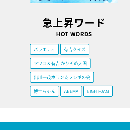
急上昇ワード
HOT WORDS
バラエティ
有吉クイズ
マツコ＆有吉 かりそめ天国
出川一茂ホラン☆フシギの会
博士ちゃん
ABEMA
EIGHT-JAM