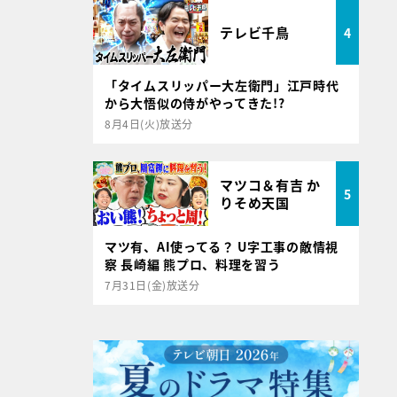
テレビ千鳥
4
「タイムスリッパー大左衛門」江戸時代
から大悟似の侍がやってきた!?
8月4日(火)放送分
マツコ＆有吉 か
5
りそめ天国
マツ有、AI使ってる？ U字工事の敵情視
察 長崎編 熊プロ、料理を習う
7月31日(金)放送分