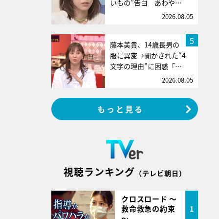
いもの”告白 あわや…
2026.08.05
5
藤本美貴、14歳長男の
服に異変→聞かされた“4
文字の理由”に困惑「…
2026.08.05
もっと見る
視聴ランキング
（テレビ朝日）
クロスロード ～
救命救急の約束
1
～