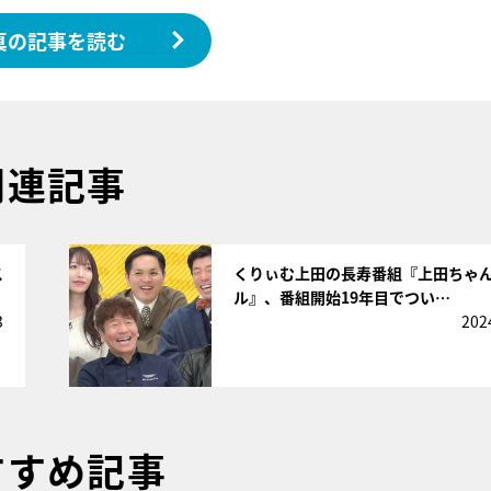
真の記事を読む
関連記事
サムネイル
ス
くりぃむ上田の長寿番組『上田ちゃ
ル』、番組開始19年目でつい…
3
202
すすめ記事