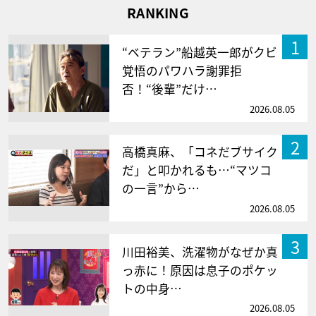
RANKING
1
“ベテラン”船越英一郎がクビ
覚悟のパワハラ謝罪拒
否！“後輩”だけ…
2026.08.05
2
高橋真麻、「コネだブサイク
だ」と叩かれるも…“マツコ
の一言”から…
2026.08.05
3
川田裕美、洗濯物がなぜか真
っ赤に！原因は息子のポケッ
トの中身…
2026.08.05