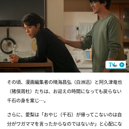
その頃、漫画編集者の晴海昌弘（白洲迅）と阿久津竜也
（猪俣周杜）たちは、お迎えの時間になっても戻らない
千石の身を案じ…。
さらに、愛梨は「おやじ（千石）が帰ってこないのは自
分がワガママを言ったからなのではないか」と心配にな