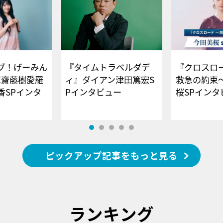
ブ！げーみん
『タイムトラベルダデ
『クロスロー
E齋藤樹愛羅
ィ』ダイアン津田篤宏S
救急の約束
香SPインタ
Pインタビュー
桜SPイ
ピックアップ記事をもっと見る
ランキング