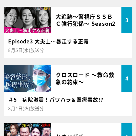
大追跡～警視庁ＳＳＢ
3
Ｃ強行犯係～ Season2
Episode3 大炎上…暴走する正義
8月5日(水)放送分
クロスロード ～救命救
4
急の約束～
＃5 病院激震！パワハラ＆医療事故!?
8月4日(火)放送分