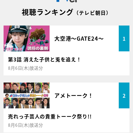
視聴ランキング
（テレビ朝日）
大空港～GATE24～
1
第3話 消えた子供と兎を追え！
8月6日(木)放送分
アメトーーク！
2
売れっ子芸人の貴重トーーク祭り!!
8月6日(木)放送分