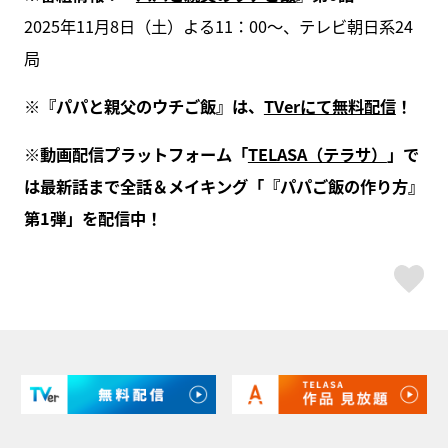
2025年11月8日（土）よる11：00～、テレビ朝日系24
局
※『パパと親父のウチご飯』は、
TVerにて無料配信
！
※動画配信プラットフォーム「
TELASA（テラサ）
」で
は最新話まで全話＆メイキング「『パパご飯の作り方』
第1弾」を配信中！
ス