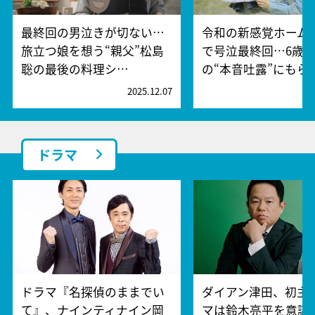
最終回の男泣きが切ない…
令和の新感覚ホーム
旅立つ娘を想う“親父”松島
で号泣最終回…6歳
聡の最後の料理シ…
の“本音吐露”にもら
2025.12.07
2
ドラマ
ドラマ『名探偵のままでい
ダイアン津田、初主
て』、ナインティナイン岡
マは鈴木亮平を意識!