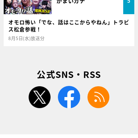
かまいガチ
5
オモロ怖い「でな、話はここからやねん」トラビ
ス松倉参戦！
8月5日(水)放送分
公式SNS・RSS
twitter
facebook
rss