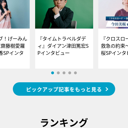
ブ！げーみん
『タイムトラベルダデ
『クロスロー
E齋藤樹愛羅
ィ』ダイアン津田篤宏S
救急の約束
香SPインタ
Pインタビュー
桜SPイ
ピックアップ記事をもっと見る
ランキング