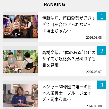
RANKING
1
伊藤沙莉、芦田愛菜が好きす
ぎて目を合わせられない…
『博士ちゃん…
2026.08.08
2
高橋文哉、“体のある部分”の
サイズが規格外？黒柳徹子も
目を見張…
2026.08.07
3
メジャー30球団で唯一の日
本人栄養士 ブルージェイ
ズ・岡本和真…
2026.08.08