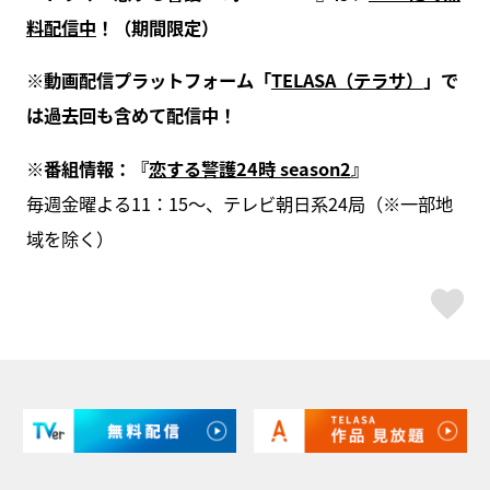
料配信中
！（期間限定）
※動画配信プラットフォーム「
TELASA（テラサ）
」で
は過去回も含めて配信中！
※番組情報：『
恋する警護24時 season2
』
毎週金曜よる11：15～、テレビ朝日系24局（※一部地
域を除く）
ス