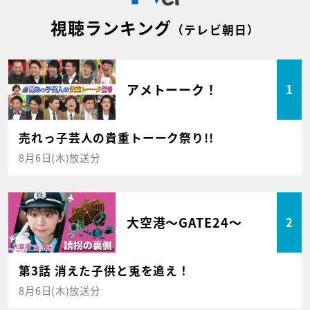
視聴ランキング
（テレビ朝日）
アメトーーク！
1
売れっ子芸人の貴重トーーク祭り!!
8月6日(木)放送分
大空港～GATE24～
2
第3話 消えた子供と兎を追え！
8月6日(木)放送分