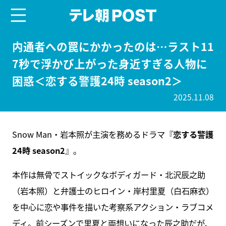
menu
テレ朝POST
内通者への罠にかかったのは…ラスト11
7秒で浮かび上がった身近すぎる人物に
困惑＜恋する警護24時 season2＞
2025.11.08
Snow Man・岩本照が主演を務めるドラマ『
恋する警護
24時 season2
』。
本作は無骨でストイックなボディガード・北沢辰之助
（岩本照）と弁護士のヒロイン・岸村里夏（白石麻衣）
を中心に恋や事件を描いた考察系アクション・ラブコメ
ディ。前シーズンで里夏と両想いになった辰之助だが、