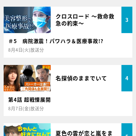
クロスロード ～救命救
3
急の約束～
＃5 病院激震！パワハラ＆医療事故!?
8月4日(火)放送分
名探偵のままでいて
4
第4話 超戦慄展開
8月7日(金)放送分
夏色の雲が恋と嵐をま