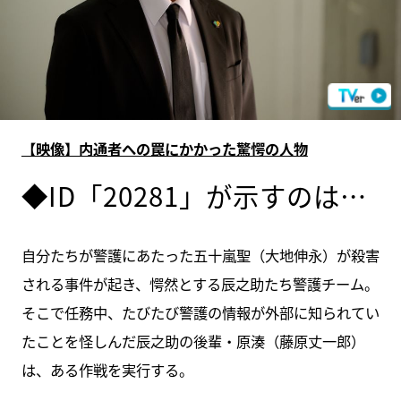
【映像】内通者への罠にかかった驚愕の人物
◆ID「20281」が示すのは…
自分たちが警護にあたった五十嵐聖（大地伸永）が殺害
される事件が起き、愕然とする辰之助たち警護チーム。
そこで任務中、たびたび警護の情報が外部に知られてい
たことを怪しんだ辰之助の後輩・原湊（藤原丈一郎）
は、ある作戦を実行する。