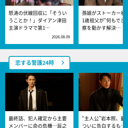
怒涛の伏線回収に「そうい
孫娘がストーカー被
うことか！」ダイアン津田
1歳祖父が“何もでき
主演ドラマで第1…
察を動かす解決…
2026.08.09
2
恋する警護24時
最終話、犯人確定から主要
“主人公”岩本照、最
メンバーに命の危機…辰之
ついに告白するも…