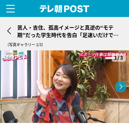
menu
テレ朝POST
芸人・吉住、孤高イメージと真逆の“モテ
期”だった学生時代を告白「足速いだけでモ
テた」
（写真ギャラリー 1/3）
1/3