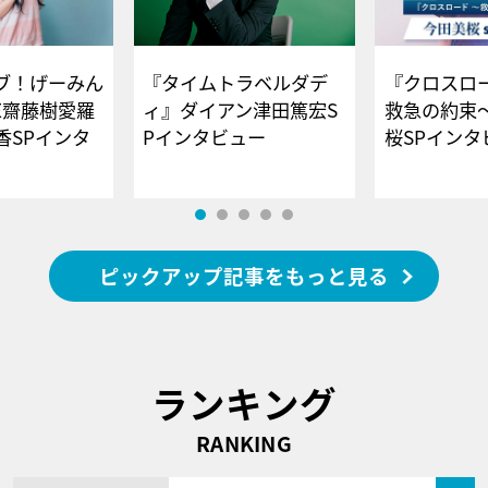
ブ！げーみん
『タイムトラベルダデ
『クロスロー
E齋藤樹愛羅
ィ』ダイアン津田篤宏S
救急の約束
香SPインタ
Pインタビュー
桜SPイ
ピックアップ記事をもっと見る
ランキング
RANKING