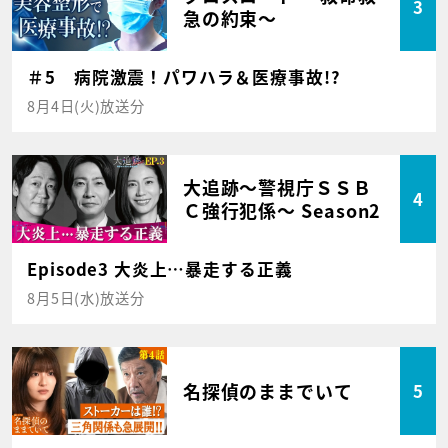
3
急の約束～
＃5 病院激震！パワハラ＆医療事故!?
8月4日(火)放送分
大追跡～警視庁ＳＳＢ
4
Ｃ強行犯係～ Season2
Episode3 大炎上…暴走する正義
8月5日(水)放送分
名探偵のままでいて
5