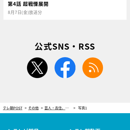
第4話 超戦慄展開
8月7日(金)放送分
公式SNS・RSS
twitter
facebook
rss
テレ朝POST
その他
芸人・吉住、孤高イメージと真逆の“モテ期”だった学生時代を告白「足速いだけでモテた」
写真1