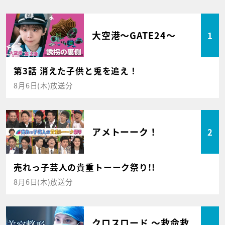
大空港～GATE24～
1
第3話 消えた子供と兎を追え！
8月6日(木)放送分
アメトーーク！
2
売れっ子芸人の貴重トーーク祭り!!
8月6日(木)放送分
クロスロード ～救命救