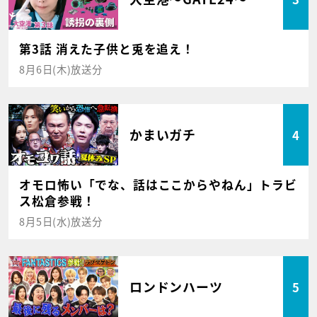
第3話 消えた子供と兎を追え！
8月6日(木)放送分
かまいガチ
4
オモロ怖い「でな、話はここからやねん」トラビ
ス松倉参戦！
8月5日(水)放送分
ロンドンハーツ
5