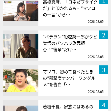
高橋真麻、「コネだブサイク
だ」と叩かれるも…“マツコ
の一言”から…
2026.08.05
2
“ベテラン”船越英一郎がクビ
覚悟のパワハラ謝罪拒
否！“後輩”だけ…
2026.08.05
3
マツコ、初めて食べたとき
の“衝撃度ナンバーワングル
メ”を告白「…
2026.08.05
4
若槻千夏、家族にはあるの