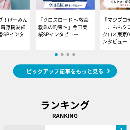
ブ！げーみん
『クロスロード ～救命
『マジプロ
E齋藤樹愛羅
救急の約束～』今田美
ー、ももク
香SPインタ
桜SPインタビュー
クロ×東京0
ンタビュー
ピックアップ記事をもっと見る
ランキング
RANKING
1