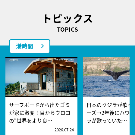
トピックス
TOPICS
港時間
サーフボードから出たゴミ
日本のクジラが歌っ
が家に激変！目からウロコ
ーズ→2年後にハワ
の“世界をより良…
ラが歌っていた…
2026.07.24
2