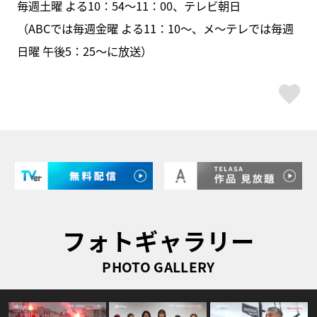
毎週土曜 よる10：54～11：00、テレビ朝日
（ABCでは毎週金曜 よる11：10～、メ～テレでは毎週
日曜 午後5：25～に放送）
ス
フォトギャラリー
PHOTO GALLERY