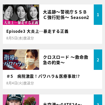
大追跡～警視庁ＳＳＢ
1
Ｃ強行犯係～ Season2
Episode3 大炎上…暴走する正義
8月5日(水)放送分
クロスロード ～救命救
2
急の約束～
＃5 病院激震！パワハラ＆医療事故!?
8月4日(火)放送分
大空港～GATE24～
3