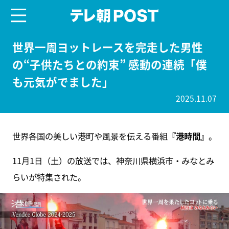
menu
テレ朝POST
世界一周ヨットレースを完走した男性
の“子供たちとの約束” 感動の連続「僕
も元気がでました」
2025.11.07
世界各国の美しい港町や風景を伝える番組
『港時間』
。
11月1日（土）の放送では、神奈川県横浜市・みなとみ
らいが特集された。