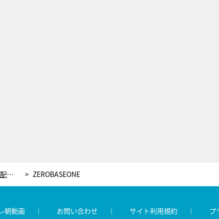
K-POP授賞式『2025 MAMA AWARDS』生配信を記念して「TELASA FAVORITE GLOBAL ARTIST」誕生！投票スタート
ZEROBASEONE
レ朝動画
お問い合わせ
サイト利用規約
プ