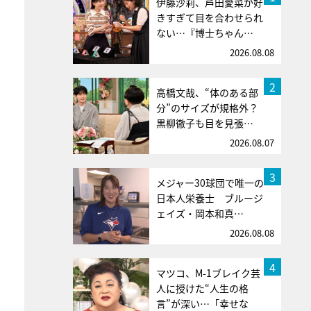
伊藤沙莉、芦田愛菜が好
きすぎて目を合わせられ
ない…『博士ちゃん…
2026.08.08
2
高橋文哉、“体のある部
分”のサイズが規格外？
黒柳徹子も目を見張…
2026.08.07
3
メジャー30球団で唯一の
日本人栄養士 ブルージ
ェイズ・岡本和真…
2026.08.08
4
マツコ、M-1ブレイク芸
人に授けた“人生の格
言”が深い…「幸せな