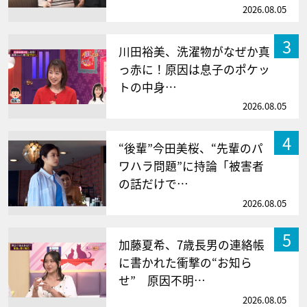
2026.08.05
3
川田裕美、洗濯物がなぜか真
っ赤に！原因は息子のポケッ
トの中身…
2026.08.05
4
“後輩”今田美桜、“先輩のパ
ワハラ問題”に持論「被害者
の話だけで…
2026.08.05
5
加藤夏希、7歳長男の連絡帳
に書かれた衝撃の“お知ら
せ” 原因不明…
2026.08.05