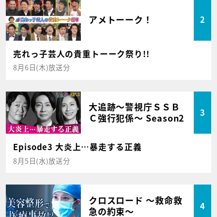
アメトーーク！
2
売れっ子芸人の貴重トーーク祭り!!
8月6日(木)放送分
大追跡～警視庁ＳＳＢ
3
Ｃ強行犯係～ Season2
Episode3 大炎上…暴走する正義
8月5日(水)放送分
クロスロード ～救命救
4
急の約束～