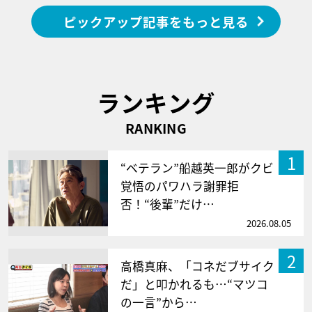
ピックアップ記事をもっと見る
ランキング
RANKING
1
“ベテラン”船越英一郎がクビ
覚悟のパワハラ謝罪拒
否！“後輩”だけ…
2026.08.05
2
高橋真麻、「コネだブサイク
だ」と叩かれるも…“マツコ
の一言”から…