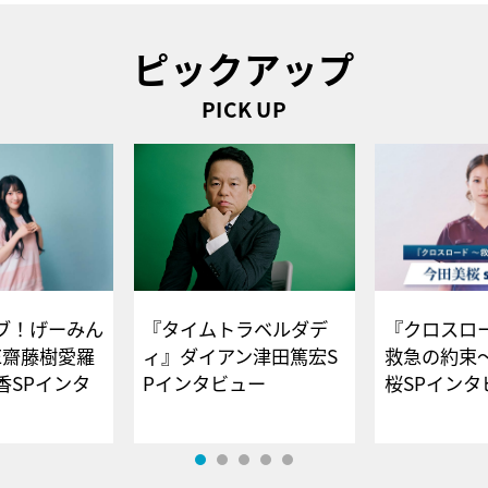
ピックアップ
PICK UP
ブ！げーみん
『タイムトラベルダデ
『クロスロー
E齋藤樹愛羅
ィ』ダイアン津田篤宏S
救急の約束
香SPインタ
Pインタビュー
桜SPイ