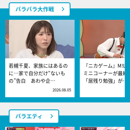
バラバラ大作戦
若槻千夏、家族にはあるの
『ニカゲーム』M!L
に…家で自分だけ“ないも
ミニコーナーが最終
の”告白 あわや企…
「居残り勉強」が…
2026.08.05
2
バラエティ