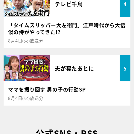
テレビ千鳥
4
「タイムスリッパー大左衛門」江戸時代から大悟
似の侍がやってきた!?
8月4日(火)放送分
夫が寝たあとに
5
ママを振り回す 男の子の行動SP
8月4日(火)放送分
公式SNS・RSS