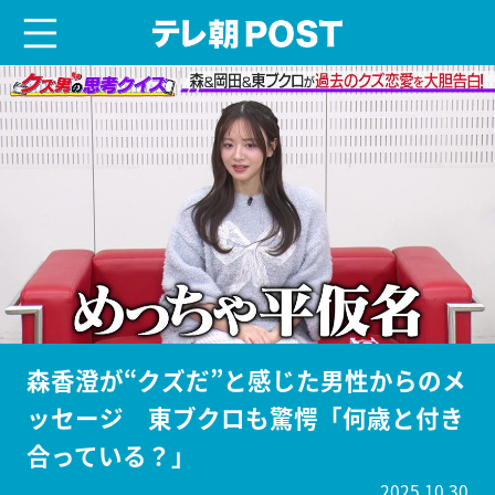
menu
テレ朝POST
森香澄が“クズだ”と感じた男性からのメ
ッセージ 東ブクロも驚愕「何歳と付き
合っている？」
2025.10.30