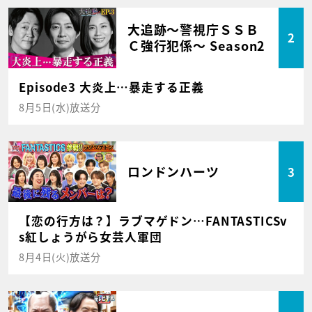
大追跡～警視庁ＳＳＢ
2
Ｃ強行犯係～ Season2
Episode3 大炎上…暴走する正義
8月5日(水)放送分
ロンドンハーツ
3
【恋の行方は？】ラブマゲドン…FANTASTICSv
s紅しょうがら女芸人軍団
8月4日(火)放送分