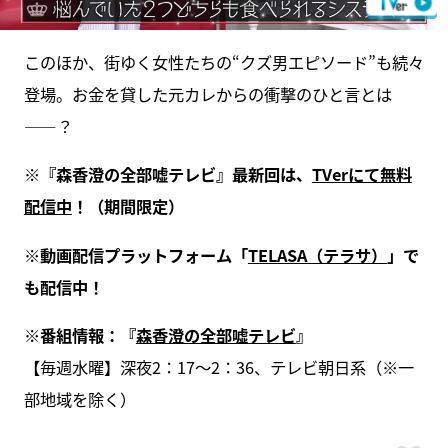
このほか、街ゆく女性たちの“クズ男エピソード”も続々
登場。お金を貸した元カレからの衝撃のひと言とは
——？
※『森香澄の全部嘘テレビ』最新回は、
TVerにて無料
配信中
！（期間限定）
※動画配信プラットフォーム「
TELASA（テラサ）
」で
も配信中！
※番組情報：『
森香澄の全部嘘テレビ
』
【毎週水曜】深夜2：17～2：36、テレビ朝日系（※一
部地域を除く）