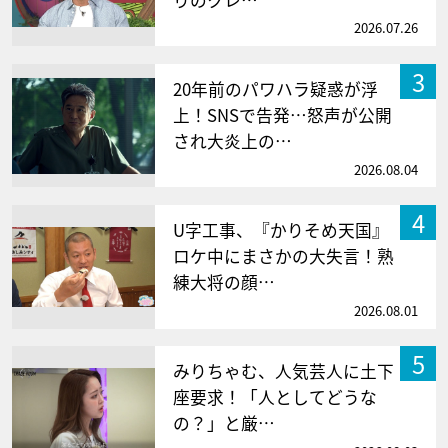
りのクレ…
2026.07.26
3
20年前のパワハラ疑惑が浮
上！SNSで告発…怒声が公開
され大炎上の…
2026.08.04
4
U字工事、『かりそめ天国』
ロケ中にまさかの大失言！熟
練大将の顔…
2026.08.01
5
みりちゃむ、人気芸人に土下
座要求！「人としてどうな
の？」と厳…