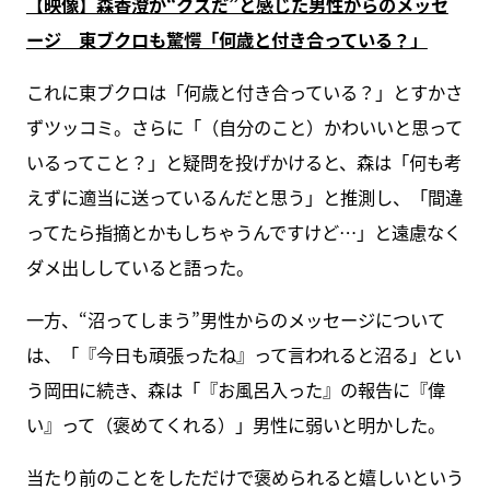
【映像】森香澄が“クズだ”と感じた男性からのメッセ
ージ 東ブクロも驚愕「何歳と付き合っている？」
これに東ブクロは「何歳と付き合っている？」とすかさ
ずツッコミ。さらに「（自分のこと）かわいいと思って
いるってこと？」と疑問を投げかけると、森は「何も考
えずに適当に送っているんだと思う」と推測し、「間違
ってたら指摘とかもしちゃうんですけど…」と遠慮なく
ダメ出ししていると語った。
一方、“沼ってしまう”男性からのメッセージについて
は、「『今日も頑張ったね』って言われると沼る」とい
う岡田に続き、森は「『お風呂入った』の報告に『偉
い』って（褒めてくれる）」男性に弱いと明かした。
当たり前のことをしただけで褒められると嬉しいという