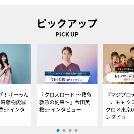
ピックアップ
PICK UP
ブ！げーみん
『クロスロード ～救命
『マジプロ
E齋藤樹愛羅
救急の約束～』今田美
ー、ももク
香SPインタ
桜SPインタビュー
クロ×東京0
ンタビュー