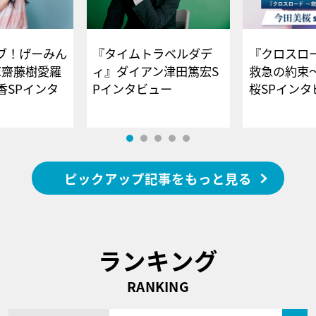
ブ！げーみん
『タイムトラベルダデ
『クロスロー
E齋藤樹愛羅
ィ』ダイアン津田篤宏S
救急の約束
香SPインタ
Pインタビュー
桜SPイ
ピックアップ記事をもっと見る
ランキング
RANKING