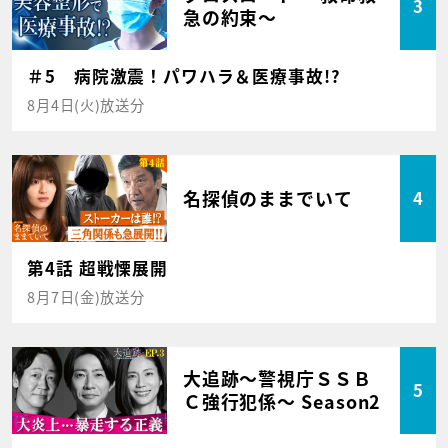
3
急の約束～
＃5 病院激震！パワハラ＆医療事故!?
8月4日(火)放送分
名探偵のままでいて
4
第4話 超戦慄展開
8月7日(金)放送分
大追跡～警視庁ＳＳＢ
5
Ｃ強行犯係～ Season2