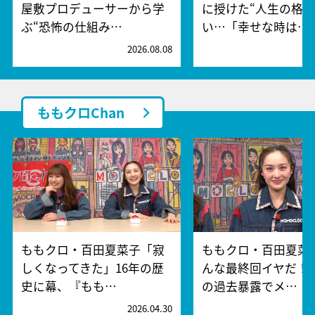
屋敷プロデューサーから学
に授けた“人生の格言
ぶ“恐怖の仕組み…
い…「幸せな時は…
2026.08.08
2
ももクロChan
ももクロ・百田夏菜子「寂
ももクロ・百田夏菜
しくなってきた」16年の歴
んな最終回イヤだ！
史に幕、『もも…
の過去暴露でメ…
2026.04.30
2