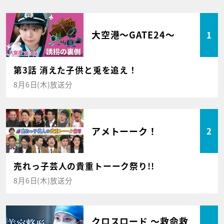
大空港～GATE24～
1
第3話 消えた子供と兎を追え！
8月6日(木)放送分
アメトーーク！
2
売れっ子芸人の貴重トーーク祭り!!
8月6日(木)放送分
クロスロード ～救命救