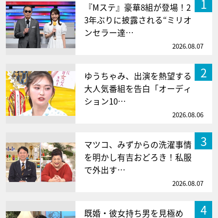
1
『Mステ』豪華8組が登場！2
3年ぶりに披露される“ミリオ
ンセラー達…
2026.08.07
2
ゆうちゃみ、出演を熱望する
大人気番組を告白「オーディ
ション10…
2026.08.06
3
マツコ、みずからの洗濯事情
を明かし有吉おどろき！私服
で外出す…
2026.08.07
4
既婚・彼女持ち男を見極め