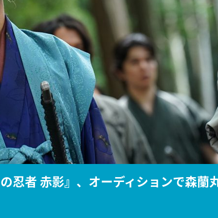
『アイ＝ラブ！げーみん
E齋藤樹愛羅＆佐々木舞
ビュー
面の忍者 赤影』、オーディションで森蘭