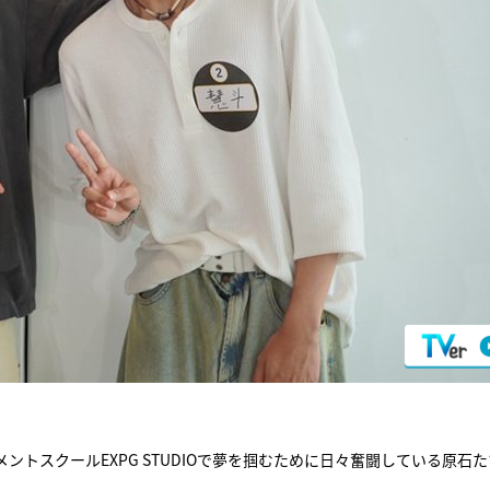
ントスクールEXPG STUDIOで夢を掴むために日々奮闘している原石