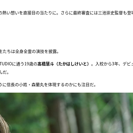
の熱い想いを直接目の当たりに。さらに最終審査には三池崇史監督も登
生たちは全身全霊の演技を披露。
UDIOに通う19歳の
髙橋慧斗（たかはしけいと）
。入校から3年、デビ
んだ。
うに信長の小姓・森蘭丸を体現するのかにも注目だ。