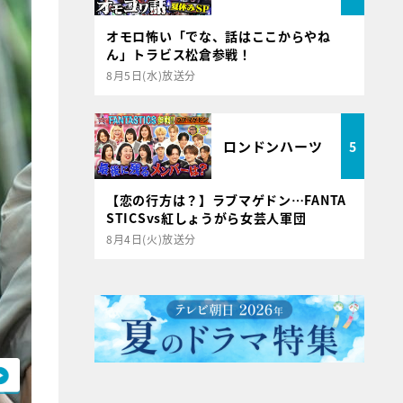
オモロ怖い「でな、話はここからやね
ん」トラビス松倉参戦！
8月5日(水)放送分
ロンドンハーツ
5
【恋の行方は？】ラブマゲドン…FANTA
STICSvs紅しょうがら女芸人軍団
8月4日(火)放送分