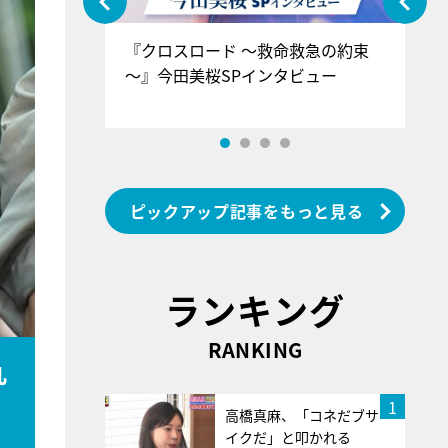
ぐ』＝LOV
『クロスロード ～救命救急の約束
『
香SPインタ
～』今田美桜SPインタビュー
ロ
ン
ピックアップ記事をもっと見る
ランキング
RANKING
丸
1
高橋真麻、「コネだブサ
イクだ」と叩かれる