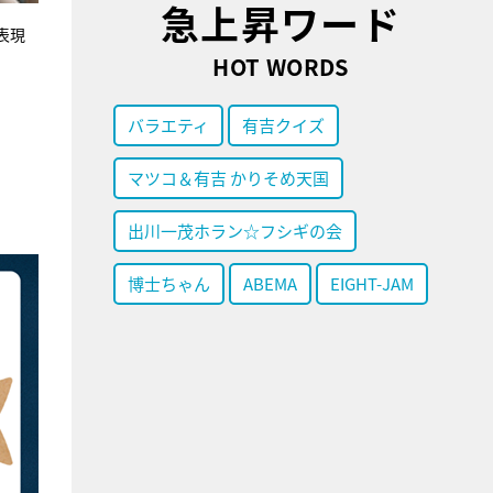
急上昇ワード
表現
HOT WORDS
バラエティ
有吉クイズ
マツコ＆有吉 かりそめ天国
出川一茂ホラン☆フシギの会
博士ちゃん
ABEMA
EIGHT-JAM