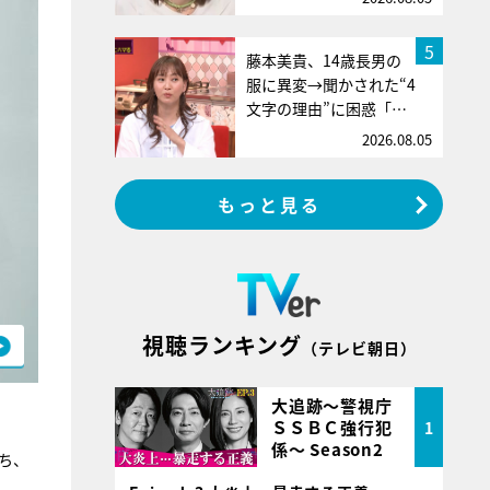
5
藤本美貴、14歳長男の
服に異変→聞かされた“4
文字の理由”に困惑「…
2026.08.05
もっと見る
視聴ランキング
（テレビ朝日）
大追跡～警視庁
ＳＳＢＣ強行犯
1
係～ Season2
たち、