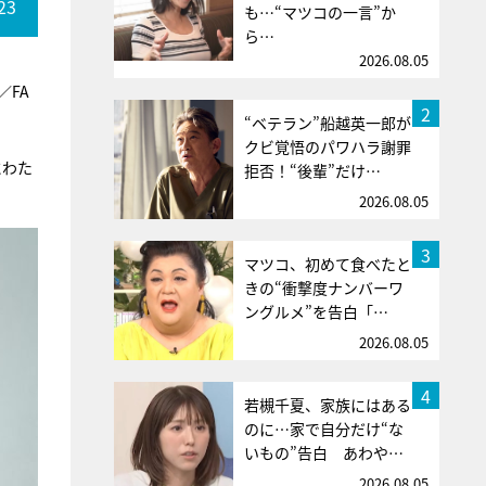
23
も…“マツコの一言”か
ら…
2026.08.05
／FA
2
“ベテラン”船越英一郎が
クビ覚悟のパワハラ謝罪
にわた
拒否！“後輩”だけ…
2026.08.05
3
マツコ、初めて食べたと
きの“衝撃度ナンバーワ
ングルメ”を告白「…
2026.08.05
4
若槻千夏、家族にはある
のに…家で自分だけ“な
いもの”告白 あわや…
2026.08.05