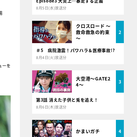
Episode3 大炎上…暴走する正義
8月5日(水)放送分
場
クロスロード ～
救命救急の約束
2
～
＃5 病院激震！パワハラ＆医療事故!?
8月4日(火)放送分
ューを
大空港～GATE2
3
4～
第3話 消えた子供と兎を追え！
8月6日(木)放送分
かまいガチ
4