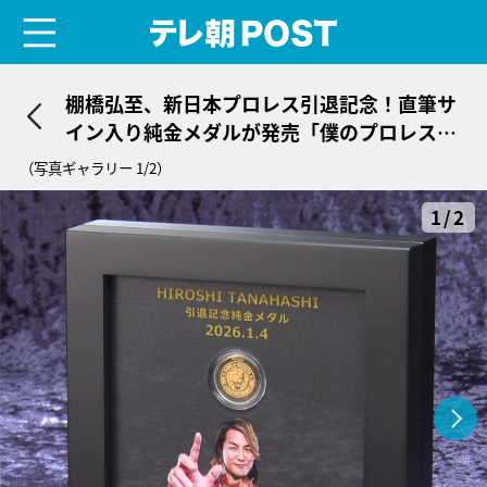
menu
テレ朝POST
棚橋弘至、新日本プロレス引退記念！直筆サ
イン入り純金メダルが発売「僕のプロレス人
生の結晶」
（写真ギャラリー 1/2）
1/2