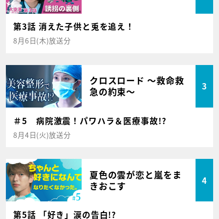
第3話 消えた子供と兎を追え！
8月6日(木)放送分
クロスロード ～救命救
3
急の約束～
＃5 病院激震！パワハラ＆医療事故!?
8月4日(火)放送分
夏色の雲が恋と嵐をま
4
きおこす
第5話 「好き」涙の告白!?