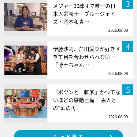
3
メジャー30球団で唯一の日
本人栄養士 ブルージェイ
ズ・岡本和真…
2026.08.08
4
伊藤沙莉、芦田愛菜が好きす
ぎて目を合わせられない…
『博士ちゃん…
2026.08.08
5
『ポツンと一軒家』かつてな
いほどの感動巨編！ 恩人と
の“涙の再…
2026.08.09
もっと見る