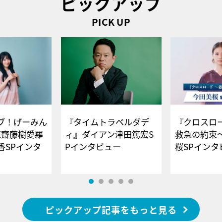
ピックアップ
PICK UP
ブ！げーみん
『タイムトラベルダデ
『クロスロー
E齋藤樹愛羅
ィ』ダイアン津田篤宏S
救急の約束
香SPインタ
Pインタビュー
桜SPイ
ピックアップ記事をもっと見る