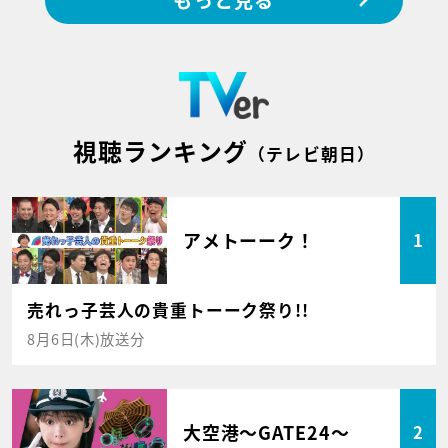
視聴ランキング
（テレビ朝日）
アメトーーク！
1
売れっ子芸人の貴重トーーク祭り!!
8月6日(木)放送分
大空港～GATE24～
2