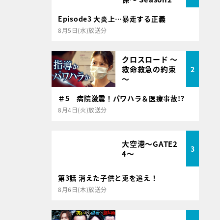
Episode3 大炎上…暴走する正義
8月5日(水)放送分
クロスロード ～
救命救急の約束
2
～
＃5 病院激震！パワハラ＆医療事故!?
8月4日(火)放送分
大空港～GATE2
3
4～
第3話 消えた子供と兎を追え！
8月6日(木)放送分