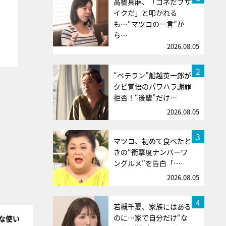
高橋真麻、「コネだブサ
イクだ」と叩かれる
も…“マツコの一言”か
ら…
2026.08.05
2
“ベテラン”船越英一郎が
クビ覚悟のパワハラ謝罪
拒否！“後輩”だけ…
2026.08.05
3
マツコ、初めて食べたと
きの“衝撃度ナンバーワ
ングルメ”を告白「…
2026.08.05
4
若槻千夏、家族にはある
のに…家で自分だけ“な
な使い