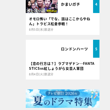
かまいガチ
4
オモロ怖い「でな、話はここからやね
ん」トラビス松倉参戦！
8月5日(水)放送分
ロンドンハーツ
5
【恋の行方は？】ラブマゲドン…FANTA
STICSvs紅しょうがら女芸人軍団
8月4日(火)放送分