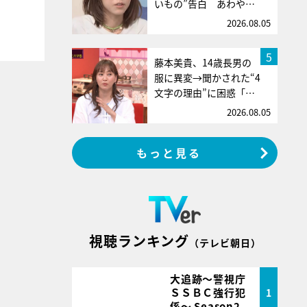
いもの”告白 あわや…
2026.08.05
5
藤本美貴、14歳長男の
服に異変→聞かされた“4
文字の理由”に困惑「…
2026.08.05
もっと見る
視聴ランキング
（テレビ朝日）
大追跡～警視庁
ＳＳＢＣ強行犯
1
係～ Season2