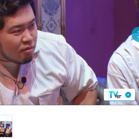
『アイ＝ラブ！げーみん
E齋藤樹愛羅＆佐々木舞
ビュー