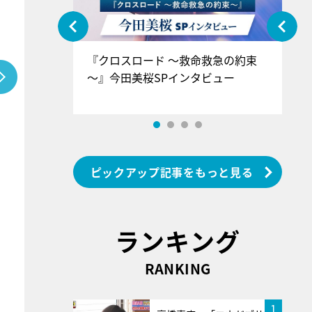
ぐ』＝LOV
『クロスロード ～救命救急の約束
『
香SPインタ
～』今田美桜SPインタビュー
ロ
ン
ピックアップ記事をもっと見る
ランキング
RANKING
1