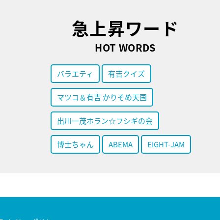
急上昇ワード
HOT WORDS
バラエティ
有吉クイズ
マツコ＆有吉 かりそめ天国
出川一茂ホラン☆フシギの会
博士ちゃん
ABEMA
EIGHT-JAM