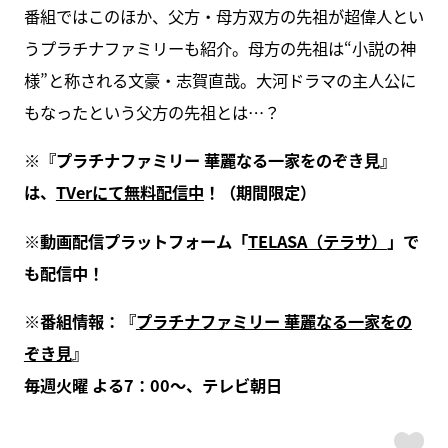
番組ではこのほか、父方・母方双方の先祖が超偉人とい
うプラチナファミリーも紹介。母方の先祖は“小説の神
様”と称される文豪・志賀直哉。大河ドラマの主人公に
もなったという父方の先祖とは…？
※『プラチナファミリー 華麗なる一家をのぞき見』
は、
TVerにて無料配信中
！（期間限定）
※動画配信プラットフォーム「
TELASA（テラサ）
」で
も配信中！
※番組情報：『
プラチナファミリー 華麗なる一家をの
ぞき見
』
毎週火曜 よる7：00～、テレビ朝日
ス