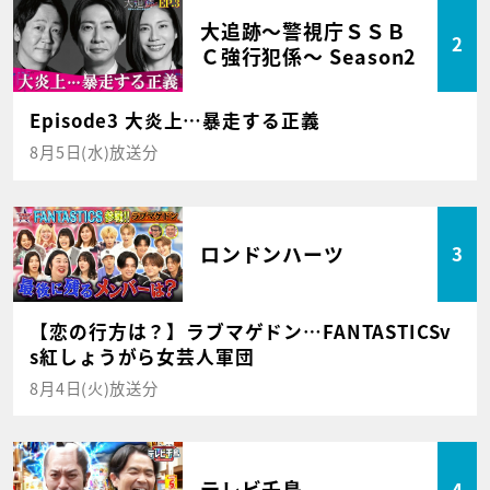
大追跡～警視庁ＳＳＢ
2
Ｃ強行犯係～ Season2
Episode3 大炎上…暴走する正義
8月5日(水)放送分
ロンドンハーツ
3
【恋の行方は？】ラブマゲドン…FANTASTICSv
s紅しょうがら女芸人軍団
8月4日(火)放送分
テレビ千鳥
4