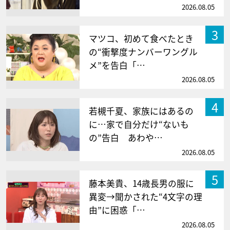
2026.08.05
3
マツコ、初めて食べたとき
の“衝撃度ナンバーワングル
メ”を告白「…
2026.08.05
4
若槻千夏、家族にはあるの
に…家で自分だけ“ないも
の”告白 あわや…
2026.08.05
5
藤本美貴、14歳長男の服に
異変→聞かされた“4文字の理
由”に困惑「…
2026.08.05