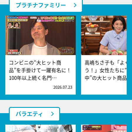
プラチナファミリー
コンビニの“大ヒット商
高嶋ちさ子も「よく
品”を手掛けて一躍有名に！
う！」女性たちに“
100年以上続く名門…
中”の大ヒット商品…
2026.07.23
2
バラエティ