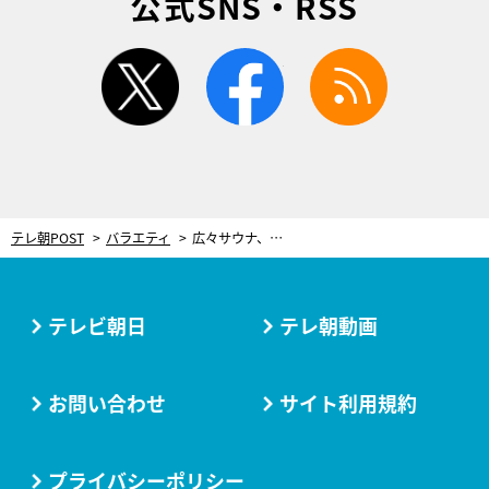
公式SNS・RSS
twitter
facebook
rss
テレ朝POST
バラエティ
広々サウナ、大理石の床、エステサロン併設…元巨人選手が暮らす白亜の豪邸は何もかも規格外だった
テレビ朝日
テレ朝動画
お問い合わせ
サイト利用規約
プライバシーポリシー