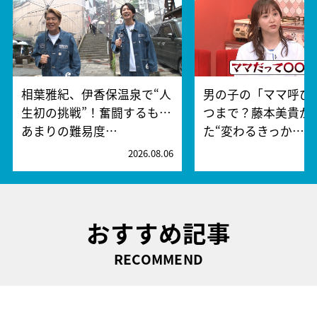
相葉雅紀、伊香保温泉で“人
男の子の「ママ呼び
生初の挑戦”！奮闘するも…
つまで？藤本美貴が
あまりの難易度…
た“変わるきっか…
2026.08.06
2
おすすめ記事
RECOMMEND