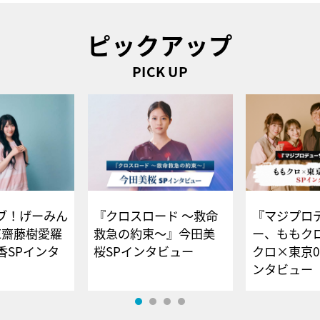
ピックアップ
PICK UP
ブ！げーみん
『クロスロード ～救命
『マジプロ
E齋藤樹愛羅
救急の約束～』今田美
ー、ももク
香SPインタ
桜SPインタビュー
クロ×東京0
ンタビュー