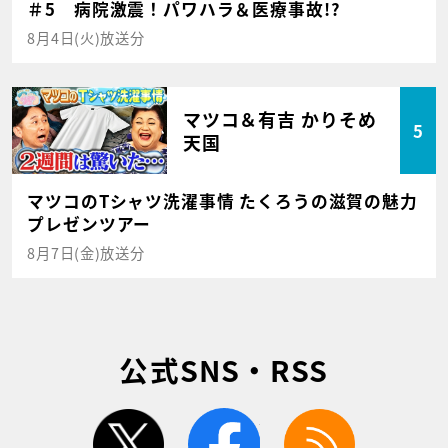
＃5 病院激震！パワハラ＆医療事故!?
8月4日(火)放送分
マツコ＆有吉 かりそめ
5
天国
マツコのTシャツ洗濯事情 たくろうの滋賀の魅力
プレゼンツアー
8月7日(金)放送分
公式SNS・RSS
twitter
facebook
rss