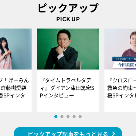
ピックアップ
PICK UP
ブ！げーみん
『タイムトラベルダデ
『クロスロー
E齋藤樹愛羅
ィ』ダイアン津田篤宏S
救急の約束
香SPインタ
Pインタビュー
桜SPイ
ピックアップ記事をもっと見る