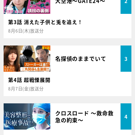
大空港～GATE24～
2
第3話 消えた子供と兎を追え！
8月6日(木)放送分
名探偵のままでいて
3
第4話 超戦慄展開
8月7日(金)放送分
クロスロード ～救命救
4
急の約束～