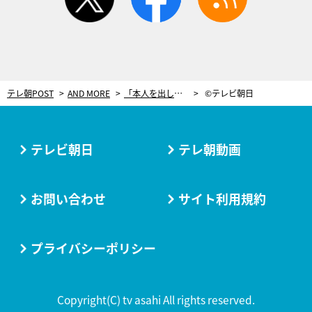
テレ朝POST
AND MORE
「本人を出した？」と問い合わせも…大地康雄、リアル過ぎた『深川通り魔殺人事件』の犯人役
©テレビ朝日
テレビ朝日
テレ朝動画
お問い合わせ
サイト利用規約
プライバシーポリシー
Copyright(C) tv asahi All rights reserved.