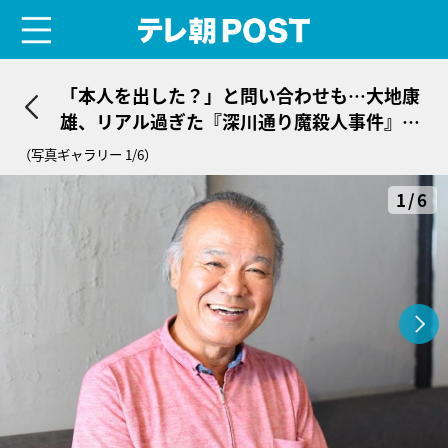
menu
テレ朝POST
「本人を出した？」と問い合わせも…大地康
雄、リアル過ぎた『深川通り魔殺人事件』の
犯人役
（写真ギャラリー 1/6）
1/6