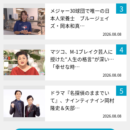
3
メジャー30球団で唯一の日
本人栄養士 ブルージェイ
ズ・岡本和真…
2026.08.08
4
マツコ、M-1ブレイク芸人に
授けた“人生の格言”が深い…
「幸せな時…
2026.08.08
5
ドラマ『名探偵のままでい
て』、ナインティナイン岡村
隆史＆矢部…
2026.08.08