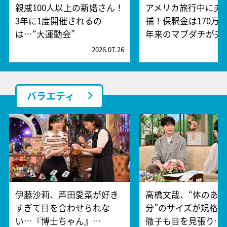
親戚100人以上の新婚さん！
アメリカ旅行中に夫
3年に1度開催されるの
捕！保釈金は170万円
は…“大運動会”
年来のマブダチが夫
2026.07.26
2
バラエティ
伊藤沙莉、芦田愛菜が好き
高橋文哉、“体のあ
すぎて目を合わせられな
分”のサイズが規格
い…『博士ちゃん』…
徹子も目を見張り…