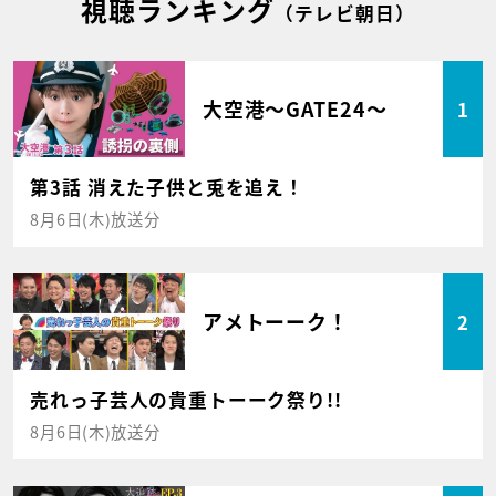
視聴ランキング
（テレビ朝日）
大空港～GATE24～
1
第3話 消えた子供と兎を追え！
8月6日(木)放送分
アメトーーク！
2
売れっ子芸人の貴重トーーク祭り!!
8月6日(木)放送分