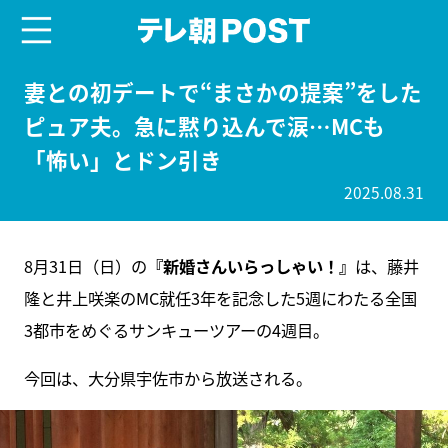
menu
テレ朝POST
妻との初デートで“まさかの提案”をした
ピュア夫。急に黙り込んで涙…MCも
「怖い」とドン引き
2025.08.31
8月31日（日）の
『新婚さんいらっしゃい！』
は、藤井
隆と井上咲楽のMC就任3年を記念した5週にわたる全国
3都市をめぐるサンキューツアーの4週目。
今回は、大分県宇佐市から放送される。