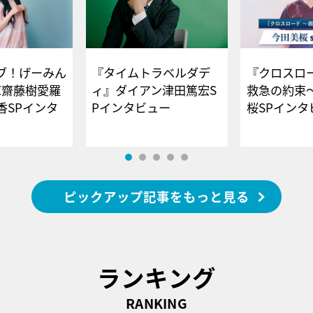
ブ！げーみん
『タイムトラベルダデ
『クロスロー
E齋藤樹愛羅
ィ』ダイアン津田篤宏S
救急の約束
香SPインタ
Pインタビュー
桜SPイ
ピックアップ記事をもっと見る
ランキング
RANKING