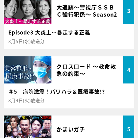
大追跡～警視庁ＳＳＢ
3
Ｃ強行犯係～ Season2
Episode3 大炎上…暴走する正義
8月5日(水)放送分
クロスロード ～救命救
4
急の約束～
＃5 病院激震！パワハラ＆医療事故!?
8月4日(火)放送分
かまいガチ
5