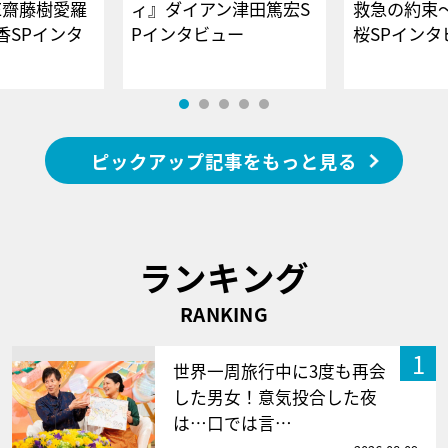
E齋藤樹愛羅
ィ』ダイアン津田篤宏S
救急の約束
香SPインタ
Pインタビュー
桜SPイ
ピックアップ記事をもっと見る
ランキング
RANKING
1
世界一周旅行中に3度も再会
した男女！意気投合した夜
は…口では言…