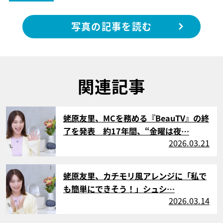
写真の記事を読む
関連記事
サムネイル
蛯原友里、MCを務める『BeauTV』の終
了を発表 約17年間、“金曜は夜…
2026.03.21
サムネイル
蛯原友里、カチモリ風アレンジに「私で
も簡単にできそう！」シュシ…
2026.03.14