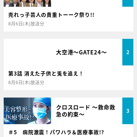
売れっ子芸人の貴重トーーク祭り!!
8月6日(木)放送分
大空港～GATE24～
2
第3話 消えた子供と兎を追え！
8月6日(木)放送分
クロスロード ～救命救
3
急の約束～
＃5 病院激震！パワハラ＆医療事故!?