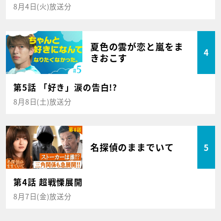
8月4日(火)放送分
夏色の雲が恋と嵐をま
4
きおこす
第5話 「好き」涙の告白!?
8月8日(土)放送分
名探偵のままでいて
5
第4話 超戦慄展開
8月7日(金)放送分