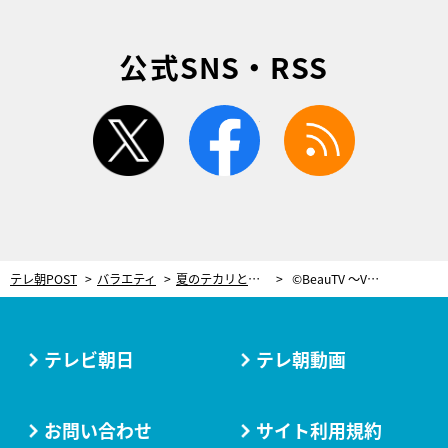
公式SNS・RSS
twitter
facebook
rss
テレ朝POST
バラエティ
夏のテカリとUVケアにこれ！河北麻友子が選ぶ、夏を乗り切るベストコスメ
©BeauTV ～VOCE
テレビ朝日
テレ朝動画
お問い合わせ
サイト利用規約