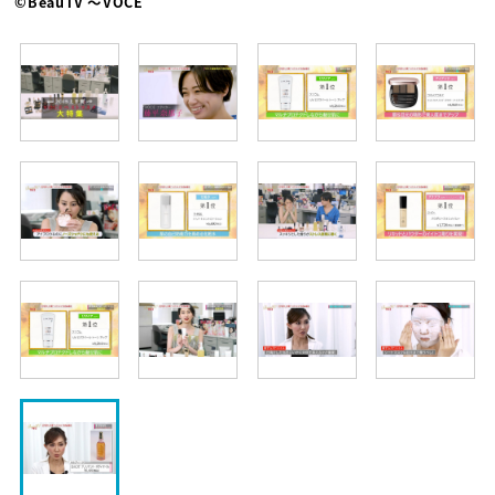
©BeauTV ～VOCE