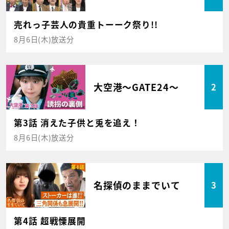
売れっ子芸人の貴重トーーク祭り!!
8月6日(木)放送分
大空港～GATE24～
2
第3話 消えた子供と兎を追え！
8月6日(木)放送分
名探偵のままでいて
3
第4話 超戦慄展開