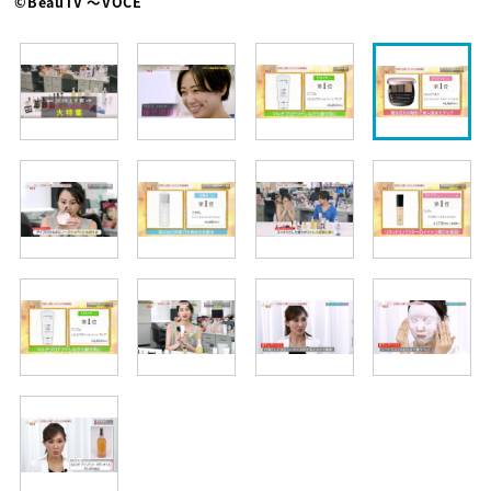
©BeauTV ～VOCE