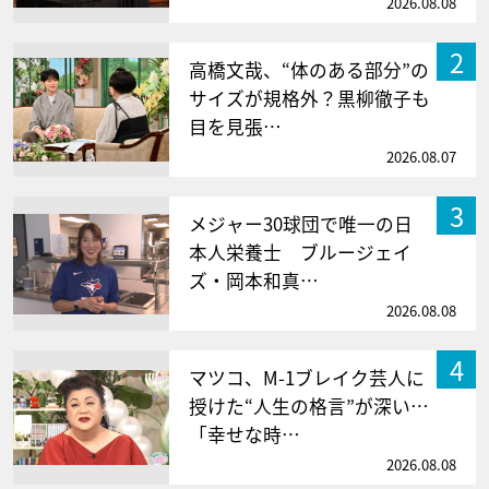
2026.08.08
2
高橋文哉、“体のある部分”の
サイズが規格外？黒柳徹子も
目を見張…
2026.08.07
3
メジャー30球団で唯一の日
本人栄養士 ブルージェイ
ズ・岡本和真…
2026.08.08
4
マツコ、M-1ブレイク芸人に
授けた“人生の格言”が深い…
「幸せな時…
2026.08.08