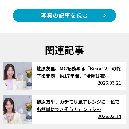
写真の記事を読む
関連記事
サムネイル
蛯原友里、MCを務める『BeauTV』の終
了を発表 約17年間、“金曜は夜…
2026.03.21
サムネイル
蛯原友里、カチモリ風アレンジに「私で
も簡単にできそう！」シュシ…
2026.03.14