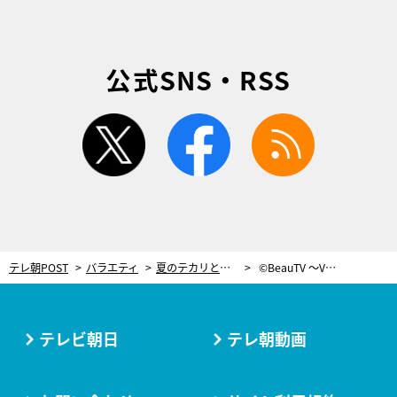
公式SNS・RSS
twitter
facebook
rss
テレ朝POST
バラエティ
夏のテカリとUVケアにこれ！河北麻友子が選ぶ、夏を乗り切るベストコスメ
©BeauTV ～VOCE
テレビ朝日
テレ朝動画