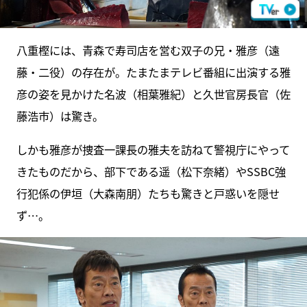
八重樫には、青森で寿司店を営む双子の兄・雅彦（遠
藤・二役）の存在が。たまたまテレビ番組に出演する雅
彦の姿を見かけた名波（相葉雅紀）と久世官房長官（佐
藤浩市）は驚き。
しかも雅彦が捜査一課長の雅夫を訪ねて警視庁にやって
きたものだから、部下である遥（松下奈緒）やSSBC強
行犯係の伊垣（大森南朋）たちも驚きと戸惑いを隠せ
ず…。