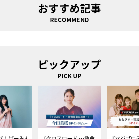
おすすめ記事
RECOMMEND
ピックアップ
PICK UP
ブ！げーみん
『クロスロード ～救命
『マジプロ