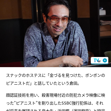
スナックのホステスに「金づるを見つけた、ボンボンの
ピアニストだ」と話していたという倉田。
顔認証技術を用い、殺害現場付近の防犯カメラ映像に映
った”ピアニスト”を割り出したSSBC強行犯係は、それ
が将来を嘱望される音大生・浜田響（濱田龍臣）と特定