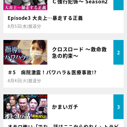
Ｃ強行犯係～ Season2
Episode3 大炎上…暴走する正義
8月5日(水)放送分
クロスロード ～救命救
2
急の約束～
＃5 病院激震！パワハラ＆医療事故!?
8月4日(火)放送分
かまいガチ
3
オモロ怖い「でな、話はここからやねん」トラビ