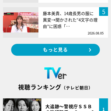
5
藤本美貴、14歳長男の服に
異変→聞かされた“4文字の理
由”に困惑「…
2026.08.05
もっと見る
視聴ランキング
（テレビ朝日）
大追跡～警視庁ＳＳＢ
1