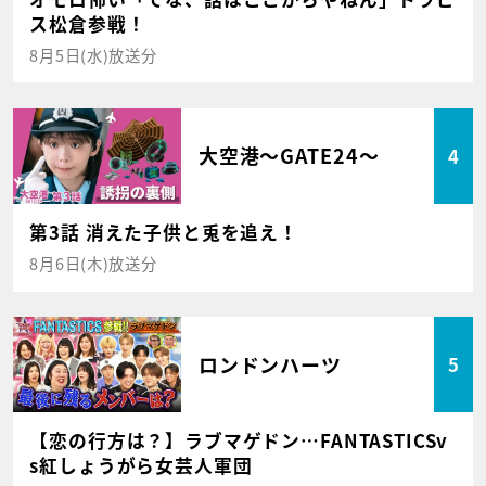
ス松倉参戦！
8月5日(水)放送分
大空港～GATE24～
4
第3話 消えた子供と兎を追え！
8月6日(木)放送分
ロンドンハーツ
5
【恋の行方は？】ラブマゲドン…FANTASTICSv
s紅しょうがら女芸人軍団