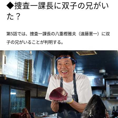
◆捜査一課長に双子の兄がい
た？
第5話では、捜査一課長の八重樫雅夫（遠藤憲一）に双
子の兄がいることが判明する。