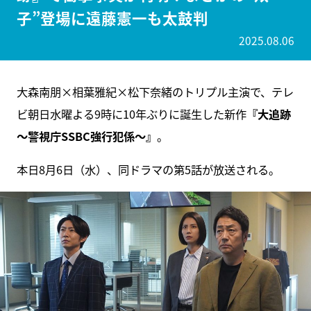
子”登場に遠藤憲一も太鼓判
2025.08.06
大森南朋×相葉雅紀×松下奈緒のトリプル主演で、テレ
ビ朝日水曜よる9時に10年ぶりに誕生した新作
『大追跡
～警視庁SSBC強行犯係～』
。
本日8月6日（水）、同ドラマの第5話が放送される。