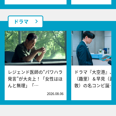
ドラマ
レジェンド医師の“パワハラ
ドラマ『大空港』、
発言”が大炎上！「女性はほ
（趣里）＆早見（眞
んと無理」「…
敦）の名コンビ誕…
2026.08.06
2