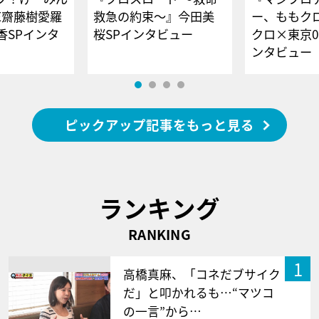
E齋藤樹愛羅
救急の約束～』今田美
ー、ももク
香SPインタ
桜SPインタビュー
クロ×東京0
ンタビュー
ピックアップ記事をもっと見る
ランキング
RANKING
1
高橋真麻、「コネだブサイク
だ」と叩かれるも…“マツコ
の一言”から…