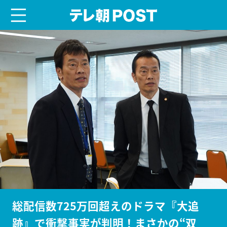
menu
テレ朝POST
総配信数725万回超えのドラマ『大追
跡』で衝撃事実が判明！まさかの“双