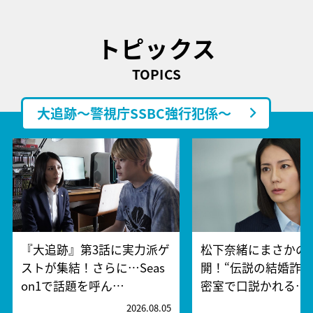
トピックス
TOPICS
大追跡～警視庁SSBC強行犯係～
『大追跡』第3話に実力派ゲ
松下奈緒にまさかの
ストが集結！さらに…Seas
開！“伝説の結婚詐欺
on1で話題を呼ん…
密室で口説かれる…
2026.08.05
2