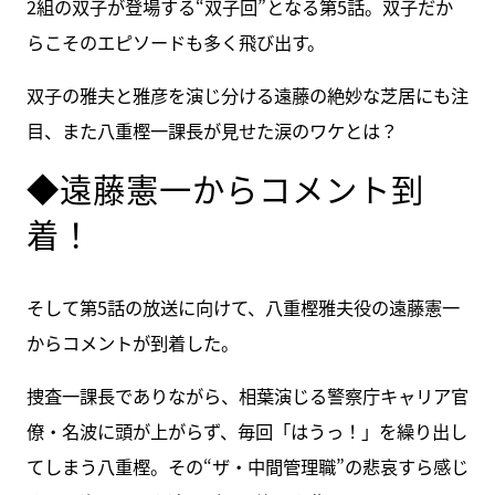
2組の双子が登場する“双子回”となる第5話。双子だか
らこそのエピソードも多く飛び出す。
双子の雅夫と雅彦を演じ分ける遠藤の絶妙な芝居にも注
目、また八重樫一課長が見せた涙のワケとは？
◆遠藤憲一からコメント到
着！
そして第5話の放送に向けて、八重樫雅夫役の遠藤憲一
からコメントが到着した。
捜査一課長でありながら、相葉演じる警察庁キャリア官
僚・名波に頭が上がらず、毎回「はうっ！」を繰り出し
てしまう八重樫。その“ザ・中間管理職”の悲哀すら感じ