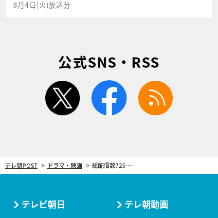
8月4日(火)放送分
公式SNS・RSS
twitter
facebook
rss
テレ朝POST
ドラマ・映画
総配信数725万回超えのドラマ『大追跡』で衝撃事実が判明！まさかの“双子”登場に遠藤憲一も太鼓判
テレビ朝日
テレ朝動画