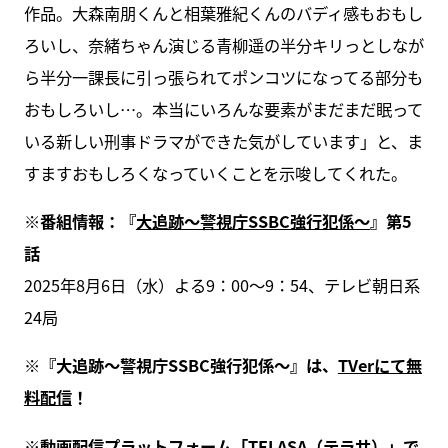
作品。大森南朋くんと相葉雅紀くんのバディ感もおもし
ろいし、奈緒ちゃん演じる青柳遥の半分キリっとしなが
ら半分一課長に引っ張られてポンコツになってる部分も
おもしろいし…。本当にいろんな要素がまだまだ眠って
いる新しい刑事ドラマができた気がしています」と、ま
すますおもしろくなっていくことを示唆してくれた。
※番組情報：『
大追跡～警視庁SSBC強行犯係～
』第5
話
2025年8月6日（水）よる9：00～9：54、テレビ朝日系
24局
※『大追跡～警視庁SSBC強行犯係～』は、
TVerにて無
料配信
！
※動画配信プラットフォーム「
TELASA（テラサ）
」で