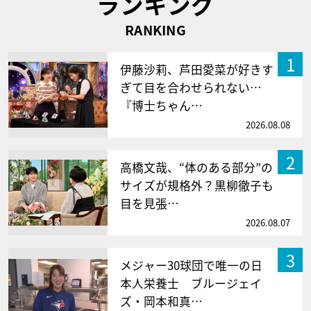
ランキング
RANKING
1
伊藤沙莉、芦田愛菜が好きす
ぎて目を合わせられない…
『博士ちゃん…
2026.08.08
2
高橋文哉、“体のある部分”の
サイズが規格外？黒柳徹子も
目を見張…
2026.08.07
3
メジャー30球団で唯一の日
本人栄養士 ブルージェイ
ズ・岡本和真…