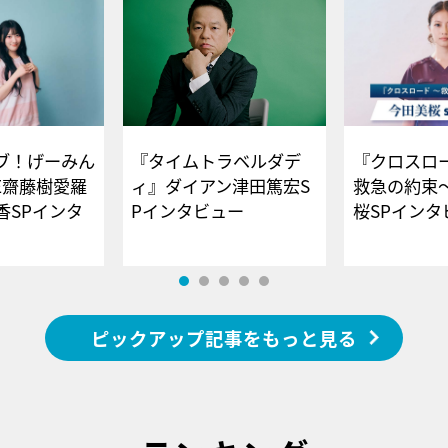
ブ！げーみん
『タイムトラベルダデ
『クロスロー
E齋藤樹愛羅
ィ』ダイアン津田篤宏S
救急の約束
香SPインタ
Pインタビュー
桜SPイ
ピックアップ記事をもっと見る