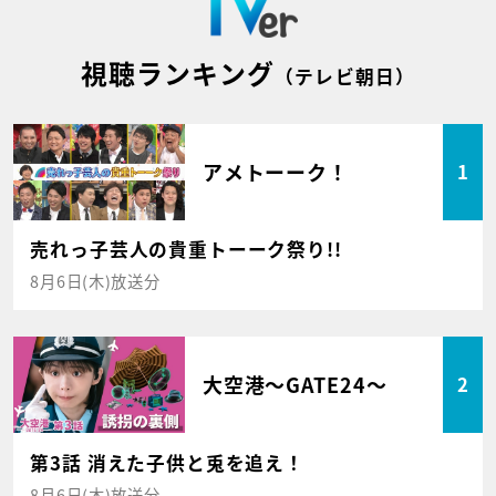
視聴ランキング
（テレビ朝日）
アメトーーク！
1
売れっ子芸人の貴重トーーク祭り!!
8月6日(木)放送分
大空港～GATE24～
2
第3話 消えた子供と兎を追え！
8月6日(木)放送分