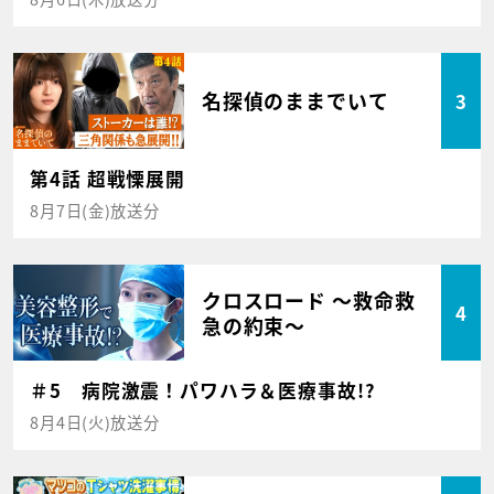
名探偵のままでいて
3
第4話 超戦慄展開
8月7日(金)放送分
クロスロード ～救命救
4
急の約束～
＃5 病院激震！パワハラ＆医療事故!?
8月4日(火)放送分