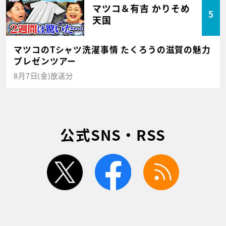
マツコ＆有吉 かりそめ
5
天国
マツコのTシャツ洗濯事情 たくろうの滋賀の魅力
プレゼンツアー
8月7日(金)放送分
公式SNS・RSS
twitter
facebook
rss