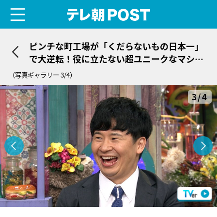
menu
テレ朝POST
ピンチな町工場が「くだらないもの日本一」
で大逆転！役に立たない超ユニークなマシン
開発に命を懸けた職人たち
（写真ギャラリー 3/4）
3/4