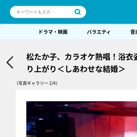
ドラマ・映画
バラエティ
音
松たか子、カラオケ熱唱！浴衣
り上がり＜しあわせな結婚＞
（写真ギャラリー 2/4）