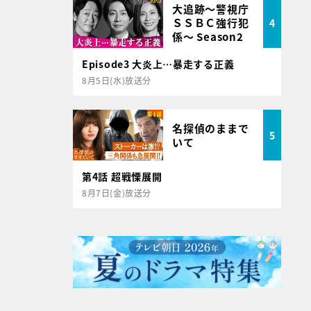
大追跡～警視庁
ＳＳＢＣ強行犯
4
係～ Season2
Episode3 大炎上…暴走する正義
8月5日(水)放送分
名探偵のままで
5
いて
第4話 超戦慄展開
8月7日(金)放送分