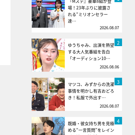
『Mステ』豪華8組が登
場！23年ぶりに披露さ
れる“ミリオンセラー
達…
2026.08.07
2
ゆうちゃみ、出演を熱望
する大人気番組を告白
「オーディション10…
2026.08.06
3
マツコ、みずからの洗濯
事情を明かし有吉おどろ
き！私服で外出す…
2026.08.07
4
既婚・彼女持ち男を見極
める“一言質問”をレイン