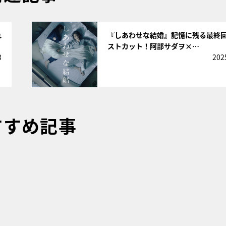
サムネイル
れ
『しあわせな結婚』記憶に残る最終
ストカット！阿部サダヲ×…
3
202
すすめ記事