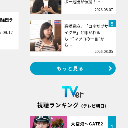
ボー池田が伝授！…
2026.08.07
回強烈ラ
5
高橋真麻、「コネだブサ
イクだ」と叩かれる
5.09.12
も…“マツコの一言”か
ら…
2026.08.05
もっと見る
視聴ランキング
（テレビ朝日）
大空港～GATE2
1