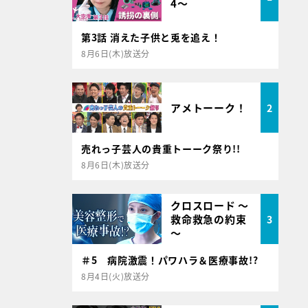
4～
第3話 消えた子供と兎を追え！
8月6日(木)放送分
アメトーーク！
2
売れっ子芸人の貴重トーーク祭り!!
8月6日(木)放送分
クロスロード ～
救命救急の約束
3
～
＃5 病院激震！パワハラ＆医療事故!?
8月4日(火)放送分