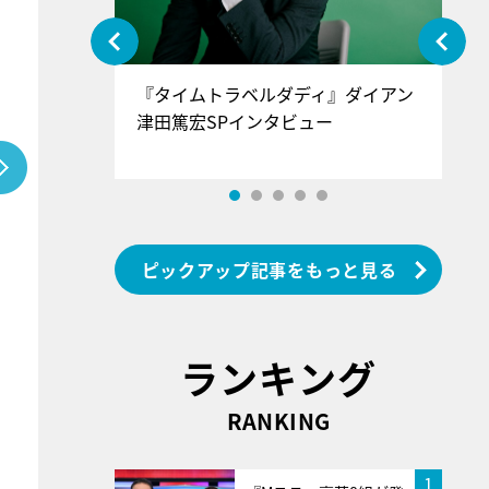
ぐ』＝LOV
『タイムトラベルダディ』ダイアン
『
香SPインタ
津田篤宏SPインタビュー
～
ピックアップ記事をもっと見る
ランキング
RANKING
1