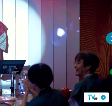
『アイ＝ラブ！げーみん
E齋藤樹愛羅＆佐々木舞
ビュー