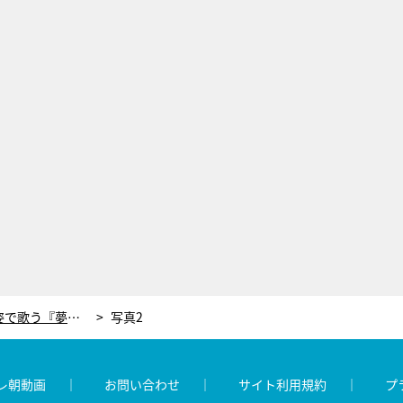
松たか子、カラオケ熱唱！浴衣姿で歌う『夢見る少女じゃいられない』に大盛り上がり＜しあわせな結婚＞
写真2
レ朝動画
お問い合わせ
サイト利用規約
プ