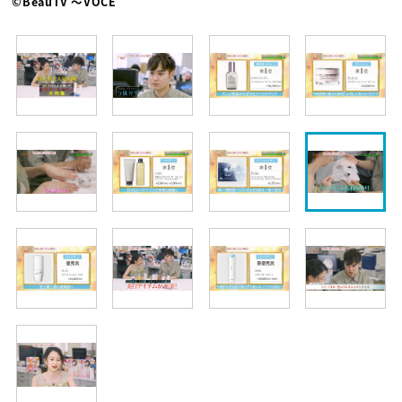
©BeauTV ～VOCE