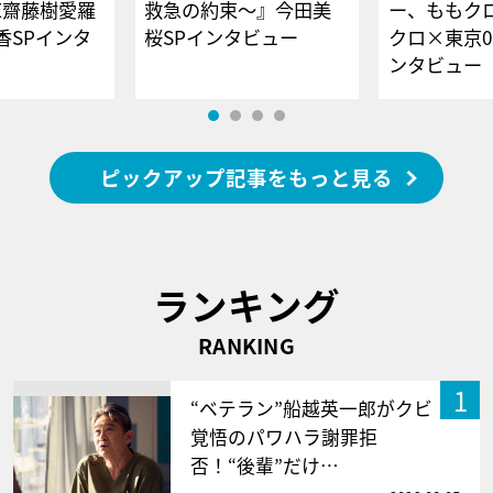
E齋藤樹愛羅
救急の約束～』今田美
ー、ももク
香SPインタ
桜SPインタビュー
クロ×東京0
ンタビュー
ピックアップ記事をもっと見る
ランキング
RANKING
1
“ベテラン”船越英一郎がクビ
覚悟のパワハラ謝罪拒
否！“後輩”だけ…