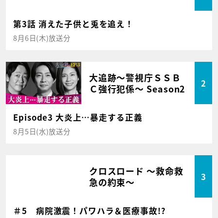
第3話 消えた子供と兎を追え！
8月6日(木)放送分
大追跡～警視庁ＳＳＢ
2
Ｃ強行犯係～ Season2
Episode3 大炎上…暴走する正義
8月5日(水)放送分
クロスロード ～救命救
3
急の約束～
＃5 病院激震！パワハラ＆医療事故!?