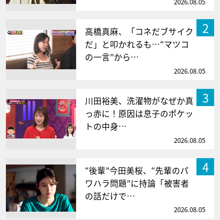
2026.08.05
2
高橋真麻、「コネだブサイク
だ」と叩かれるも…“マツコ
の一言”から…
2026.08.05
3
川田裕美、洗濯物がなぜか真
っ赤に！原因は息子のポケッ
トの中身…
2026.08.05
4
“後輩”今田美桜、“先輩のパ
ワハラ問題”に持論「被害者
の話だけで…
2026.08.05