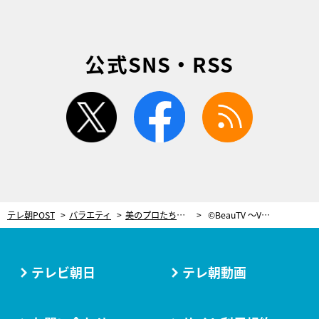
公式SNS・RSS
twitter
facebook
rss
テレ朝POST
バラエティ
美のプロたちも心酔！美白アイテムが充実の2018年上半期優秀スキンケア
©BeauTV ～VOCE
テレビ朝日
テレ朝動画