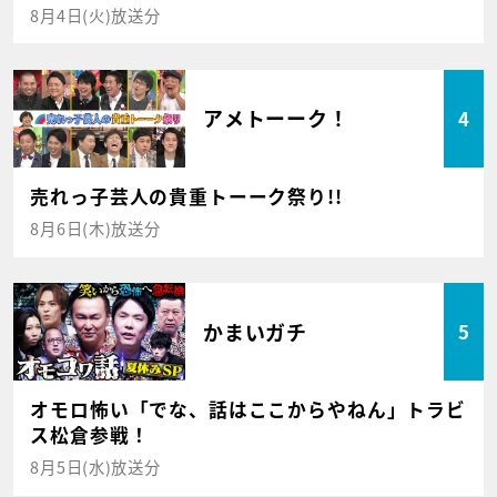
8月4日(火)放送分
アメトーーク！
4
売れっ子芸人の貴重トーーク祭り!!
8月6日(木)放送分
かまいガチ
5
オモロ怖い「でな、話はここからやねん」トラビ
ス松倉参戦！
8月5日(水)放送分