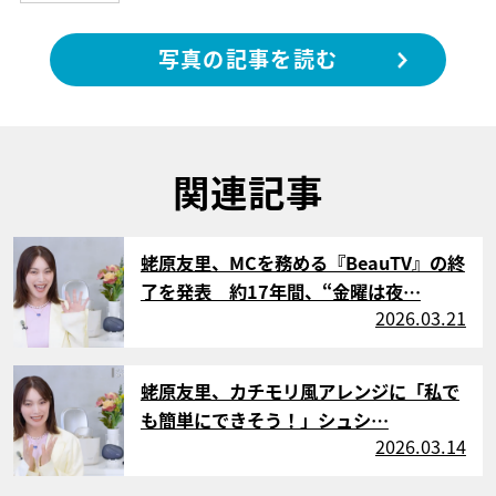
写真の記事を読む
関連記事
サムネイル
蛯原友里、MCを務める『BeauTV』の終
了を発表 約17年間、“金曜は夜…
2026.03.21
サムネイル
蛯原友里、カチモリ風アレンジに「私で
も簡単にできそう！」シュシ…
2026.03.14