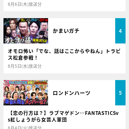
8月6日(木)放送分
かまいガチ
4
オモロ怖い「でな、話はここからやねん」トラビ
ス松倉参戦！
8月5日(水)放送分
ロンドンハーツ
5
【恋の行方は？】ラブマゲドン…FANTASTICSv
s紅しょうがら女芸人軍団
8月4日(火)放送分