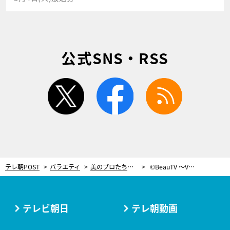
公式SNS・RSS
twitter
facebook
rss
テレ朝POST
バラエティ
美のプロたちも心酔！美白アイテムが充実の2018年上半期優秀スキンケア
©BeauTV ～VOCE
テレビ朝日
テレ朝動画