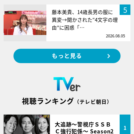
5
藤本美貴、14歳長男の服に
異変→聞かされた“4文字の理
由”に困惑「…
2026.08.05
もっと見る
視聴ランキング
（テレビ朝日）
大追跡～警視庁ＳＳＢ
1
Ｃ強行犯係～ Season2