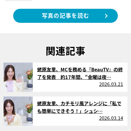
写真の記事を読む
関連記事
サムネイル
蛯原友里、MCを務める『BeauTV』の終
了を発表 約17年間、“金曜は夜…
2026.03.21
サムネイル
蛯原友里、カチモリ風アレンジに「私で
も簡単にできそう！」シュシ…
2026.03.14