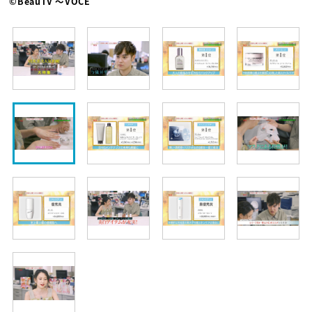
©BeauTV ～VOCE