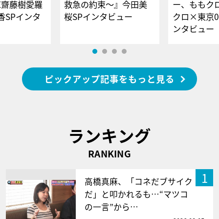
E齋藤樹愛羅
救急の約束～』今田美
ー、ももク
香SPインタ
桜SPインタビュー
クロ×東京0
ンタビュー
ピックアップ記事をもっと見る
ランキング
RANKING
1
高橋真麻、「コネだブサイク
だ」と叩かれるも…“マツコ
の一言”から…