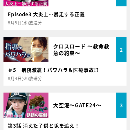
Episode3 大炎上…暴走する正義
8月5日(水)放送分
クロスロード ～救命救
2
急の約束～
＃5 病院激震！パワハラ＆医療事故!?
8月4日(火)放送分
大空港～GATE24～
3
第3話 消えた子供と兎を追え！