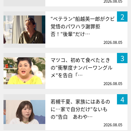
2026.08.05
2
“ベテラン”船越英一郎がクビ
覚悟のパワハラ謝罪拒
否！“後輩”だけ…
2026.08.05
3
マツコ、初めて食べたとき
の“衝撃度ナンバーワングル
メ”を告白「…
2026.08.05
4
若槻千夏、家族にはあるの
に…家で自分だけ“ないも
の”告白 あわや…
2026.08.05