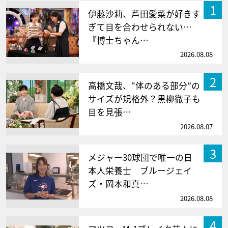
1
伊藤沙莉、芦田愛菜が好きす
ぎて目を合わせられない…
『博士ちゃん…
2026.08.08
2
高橋文哉、“体のある部分”の
サイズが規格外？黒柳徹子も
目を見張…
2026.08.07
3
メジャー30球団で唯一の日
本人栄養士 ブルージェイ
ズ・岡本和真…
2026.08.08
4