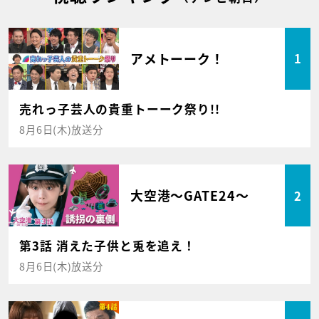
アメトーーク！
1
売れっ子芸人の貴重トーーク祭り!!
8月6日(木)放送分
大空港～GATE24～
2
第3話 消えた子供と兎を追え！
8月6日(木)放送分