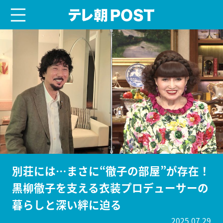
menu
テレ朝POST
別荘には…まさに“徹子の部屋”が存在！
黒柳徹子を支える衣装プロデューサーの
暮らしと深い絆に迫る
2025.07.29