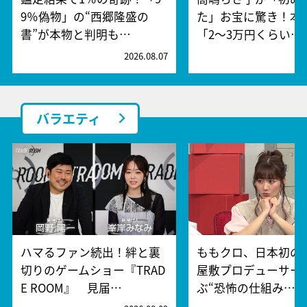
9％偽物」の“西郷隆盛の
た」お宝に驚き！本
書”が本物と判明も…
「2～3万円くらい…
2026.08.07
2
バラエティ
ハマるファン続出！絆と裏
ももクロ、日本初の
切りのゲームショー『TRAD
屋敷プロデューサー
E ROOM』 見届…
ぶ“恐怖の仕組み…