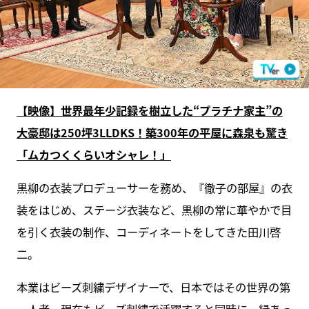
【映像】世界最年少記録を樹立した“プラチナ家主”の
大豪邸は250坪3LLDKS！築300年の平屋に森泉も驚き
「ムカつくくらいオシャレ！」
黒柳の衣装プロデューサーを務め、『徹子の部屋』の衣
装をはじめ、ステージ衣装など、黒柳の常に華やかで目
を引く衣装の制作、コーディネートをしてきた田川啓
二。
本業はビーズ刺繍デザイナーで、日本ではその世界の第