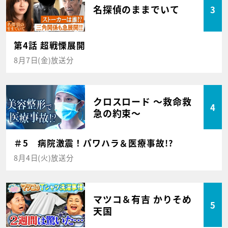
名探偵のままでいて
3
第4話 超戦慄展開
8月7日(金)放送分
クロスロード ～救命救
4
急の約束～
＃5 病院激震！パワハラ＆医療事故!?
8月4日(火)放送分
マツコ＆有吉 かりそめ
5
天国