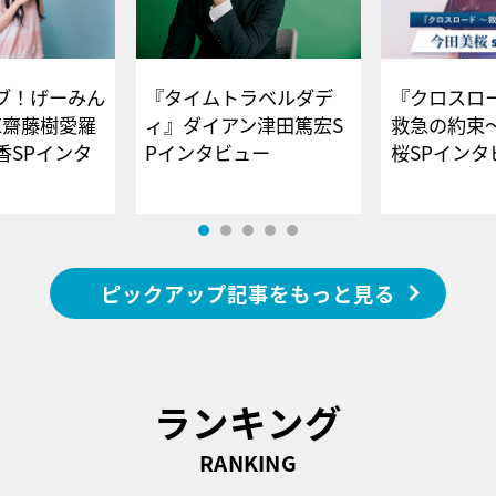
ブ！げーみん
『タイムトラベルダデ
『クロスロー
E齋藤樹愛羅
ィ』ダイアン津田篤宏S
救急の約束
香SPインタ
Pインタビュー
桜SPイ
ピックアップ記事をもっと見る
ランキング
RANKING