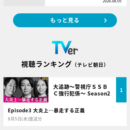
2026.08.05
もっと見る
視聴ランキング
（テレビ朝日）
大追跡～警視庁ＳＳＢ
1
Ｃ強行犯係～ Season2
Episode3 大炎上…暴走する正義
8月5日(水)放送分