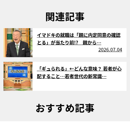
関連記事
サムネイル
イマドキの就職は「親に内定同意の確認
とる」が当たり前!? 親から…
2026.07.04
サムネイル
「ギュられる」←どんな意味？ 若者が心
配すること…若者世代の新常識…
おすすめ記事