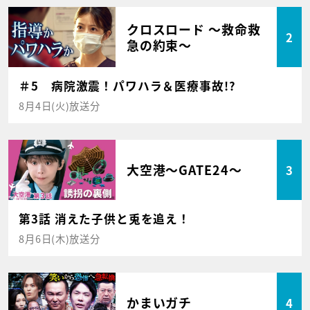
クロスロード ～救命救
2
急の約束～
＃5 病院激震！パワハラ＆医療事故!?
8月4日(火)放送分
大空港～GATE24～
3
第3話 消えた子供と兎を追え！
8月6日(木)放送分
かまいガチ
4