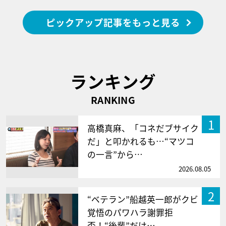
ピックアップ記事をもっと見る
ランキング
RANKING
1
高橋真麻、「コネだブサイク
だ」と叩かれるも…“マツコ
の一言”から…
2026.08.05
2
“ベテラン”船越英一郎がクビ
覚悟のパワハラ謝罪拒
否！“後輩”だけ…