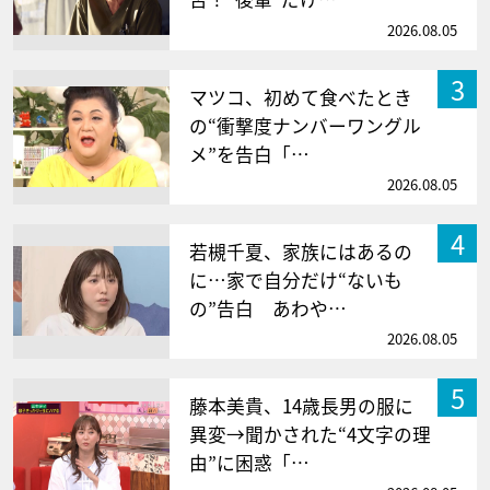
2026.08.05
3
マツコ、初めて食べたとき
の“衝撃度ナンバーワングル
メ”を告白「…
2026.08.05
4
若槻千夏、家族にはあるの
に…家で自分だけ“ないも
の”告白 あわや…
2026.08.05
5
藤本美貴、14歳長男の服に
異変→聞かされた“4文字の理
由”に困惑「…