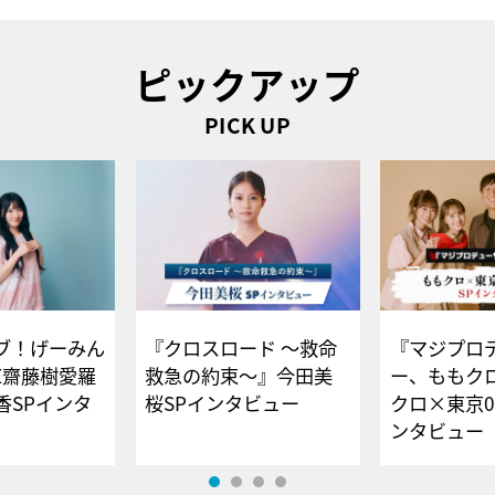
ピックアップ
PICK UP
ブ！げーみん
『クロスロード ～救命
『マジプロ
E齋藤樹愛羅
救急の約束～』今田美
ー、ももク
香SPインタ
桜SPインタビュー
クロ×東京0
ンタビュー