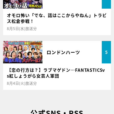
オモロ怖い「でな、話はここからやねん」トラビ
ス松倉参戦！
8月5日(水)放送分
ロンドンハーツ
5
【恋の行方は？】ラブマゲドン…FANTASTICSv
s紅しょうがら女芸人軍団
8月4日(火)放送分
公式SNS・RSS