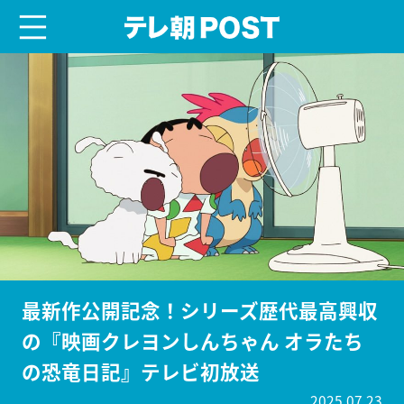
menu
テレ朝POST
最新作公開記念！シリーズ歴代最高興収
の『映画クレヨンしんちゃん オラたち
の恐竜日記』テレビ初放送
2025.07.23