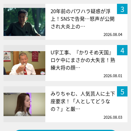
3
20年前のパワハラ疑惑が浮
上！SNSで告発…怒声が公開
され大炎上の…
2026.08.04
4
U字工事、『かりそめ天国』
ロケ中にまさかの大失言！熟
練大将の顔…
2026.08.01
5
みりちゃむ、人気芸人に土下
座要求！「人としてどうな
の？」と厳…
2026.08.03