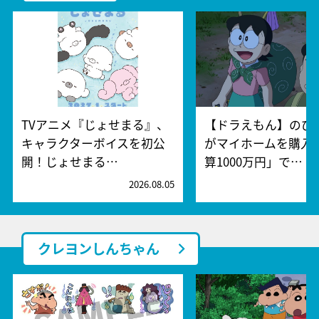
TVアニメ『じょせまる』、
【ドラえもん】のび
キャラクターボイスを初公
がマイホームを購入!
開！じょせまる…
算1000万円」で…
2026.08.05
2
クレヨンしんちゃん