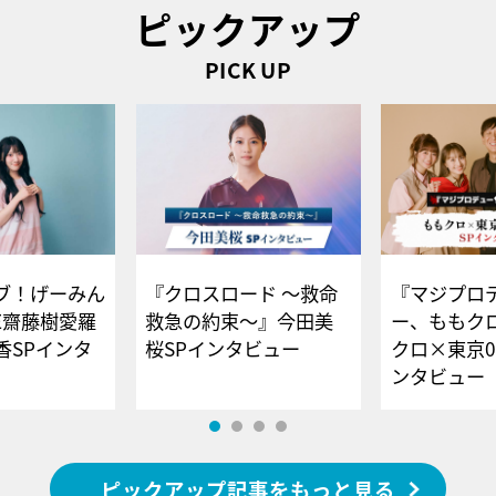
ピックアップ
PICK UP
ブ！げーみん
『クロスロード ～救命
『マジプロ
E齋藤樹愛羅
救急の約束～』今田美
ー、ももク
香SPインタ
桜SPインタビュー
クロ×東京0
ンタビュー
ピックアップ記事をもっと見る