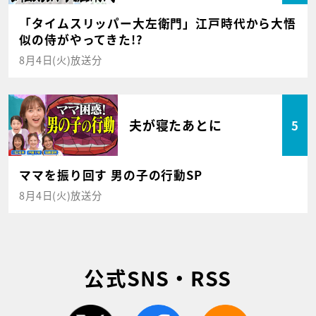
「タイムスリッパー大左衛門」江戸時代から大悟
似の侍がやってきた!?
8月4日(火)放送分
夫が寝たあとに
5
ママを振り回す 男の子の行動SP
8月4日(火)放送分
公式SNS・RSS
twitter
facebook
rss