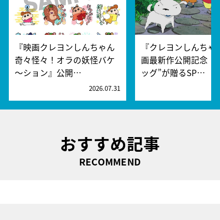
『映画クレヨンしんちゃん
『クレヨンしんちゃ
奇々怪々！オラの妖怪バケ
画最新作公開記念！
～ション』公開…
ッグ”が贈るSP…
2026.07.31
2
おすすめ記事
RECOMMEND