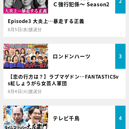
2
Ｃ強行犯係～ Season2
Episode3 大炎上…暴走する正義
8月5日(水)放送分
ロンドンハーツ
3
【恋の行方は？】ラブマゲドン…FANTASTICSv
s紅しょうがら女芸人軍団
8月4日(火)放送分
テレビ千鳥
4