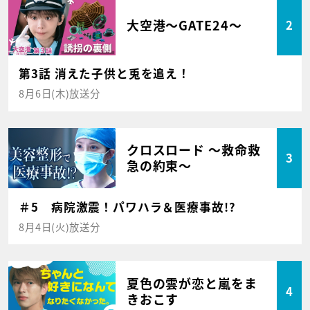
大空港～GATE24～
2
第3話 消えた子供と兎を追え！
8月6日(木)放送分
クロスロード ～救命救
3
急の約束～
＃5 病院激震！パワハラ＆医療事故!?
8月4日(火)放送分
夏色の雲が恋と嵐をま
4
きおこす