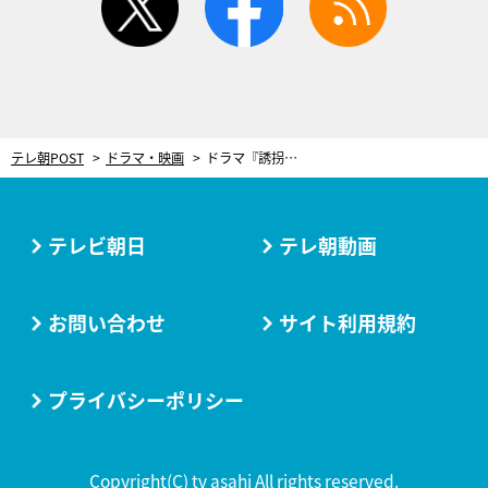
テレ朝POST
ドラマ・映画
ドラマ『誘拐の日』第2話で重大嘘バレ！“主人公”斎藤工、開幕1分半でまさかの告白
テレビ朝日
テレ朝動画
お問い合わせ
サイト利用規約
プライバシーポリシー
Copyright(C) tv asahi All rights reserved.