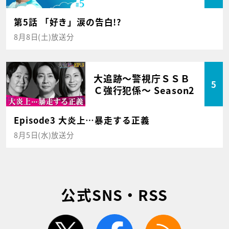
第5話 「好き」涙の告白!?
8月8日(土)放送分
大追跡～警視庁ＳＳＢ
5
Ｃ強行犯係～ Season2
Episode3 大炎上…暴走する正義
8月5日(水)放送分
公式SNS・RSS
twitter
facebook
rss