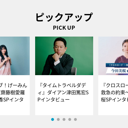
ピックアップ
PICK UP
ブ！げーみん
『タイムトラベルダデ
『クロスロー
E齋藤樹愛羅
ィ』ダイアン津田篤宏S
救急の約束
香SPインタ
Pインタビュー
桜SPイ