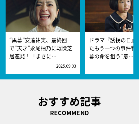
“黒幕”安達祐実、最終回
ドラマ『誘拐の日』
で“天才”永尾柚乃に戦慄芝
たもう一つの事件判
居連発！「まさに…
幕の命を狙う“意…
2025.09.03
2
おすすめ記事
RECOMMEND