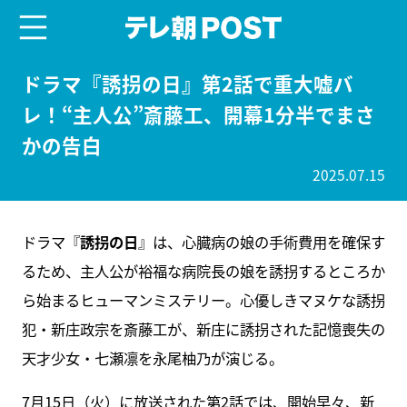
menu
テレ朝POST
ドラマ『誘拐の日』第2話で重大嘘バ
レ！“主人公”斎藤工、開幕1分半でまさ
かの告白
2025.07.15
ドラマ『
誘拐の日
』は、心臓病の娘の手術費用を確保す
るため、主人公が裕福な病院長の娘を誘拐するところか
ら始まるヒューマンミステリー。心優しきマヌケな誘拐
犯・新庄政宗を斎藤工が、新庄に誘拐された記憶喪失の
天才少女・七瀬凛を永尾柚乃が演じる。
7月15日（火）に放送された第2話では、開始早々、新