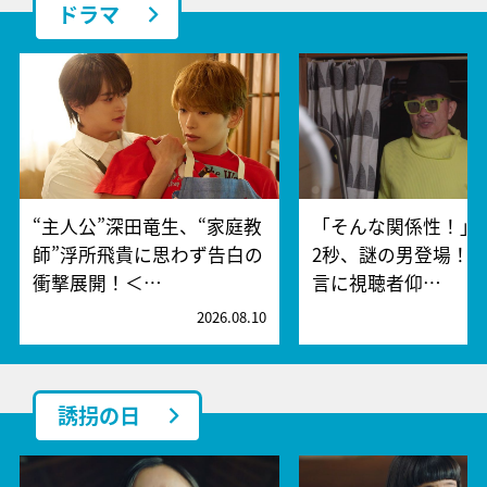
ドラマ
“主人公”深田竜生、“家庭教
「そんな関係性！」
師”浮所飛貴に思わず告白の
2秒、謎の男登場！
衝撃展開！＜…
言に視聴者仰…
2026.08.10
2
誘拐の日