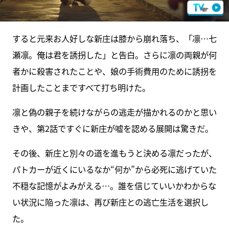
すると元来お人好しな新庄は膝から崩れ落ち、「凛…七
瀬凛。俺は君を誘拐した」と告白。さらに凛の両親が何
者かに殺害されたことや、娘の手術費用のために誘拐を
計画したことまですべて打ち明けた。
凛と偽の親子を続けながらの逃走が描かれるのかと思い
きや、第2話ですぐに新庄が嘘を認める展開は驚きだ。
その後、新庄と別々の道を進もうと決める凛だったが、
パトカーが近くにいるなか“何か”から必死に逃げていた
不穏な記憶がよみがえる…。誰を信じていいかわからな
い状況に陥った凛は、再び新庄との逃亡生活を選択し
た。