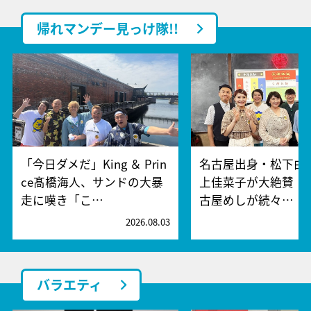
帰れマンデー見っけ隊!!
「今日ダメだ」King ＆ Prin
名古屋出身・松下由
ce髙橋海人、サンドの大暴
上佳菜子が大絶賛！
走に嘆き「こ…
古屋めしが続々…
2026.08.03
2
バラエティ