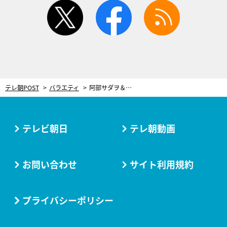
twitter
facebook
rss
テレ朝POST
バラエティ
阿部サダヲ＆松たか子、サンドとグルメ旅！松は鼻歌でご機嫌の一方…阿部は悲劇の“やらかし”
テレビ朝日
テレ朝動画
お問い合わせ
サイト利用規約
プライバシーポリシー