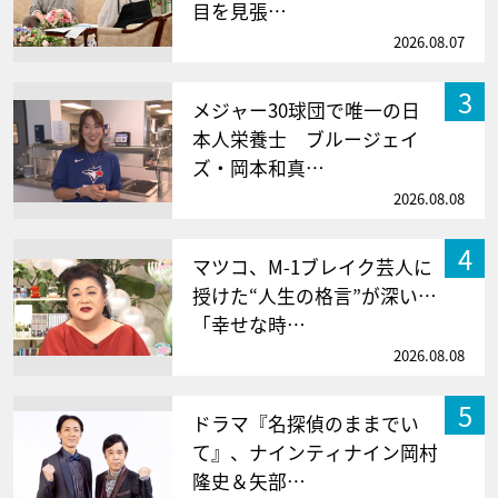
目を見張…
2026.08.07
3
メジャー30球団で唯一の日
本人栄養士 ブルージェイ
ズ・岡本和真…
2026.08.08
4
マツコ、M-1ブレイク芸人に
授けた“人生の格言”が深い…
「幸せな時…
2026.08.08
5
ドラマ『名探偵のままでい
て』、ナインティナイン岡村
隆史＆矢部…