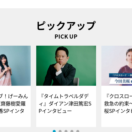
ピックアップ
PICK UP
ブ！げーみん
『タイムトラベルダデ
『クロスロー
E齋藤樹愛羅
ィ』ダイアン津田篤宏S
救急の約束
香SPインタ
Pインタビュー
桜SPイ