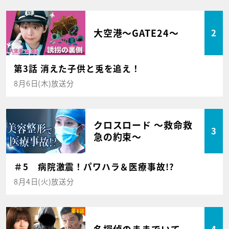
大空港～GATE24～
2
第3話 消えた子供と兎を追え！
8月6日(木)放送分
クロスロード ～救命救
3
急の約束～
＃5 病院激震！パワハラ＆医療事故!?
8月4日(火)放送分
名探偵のままでいて