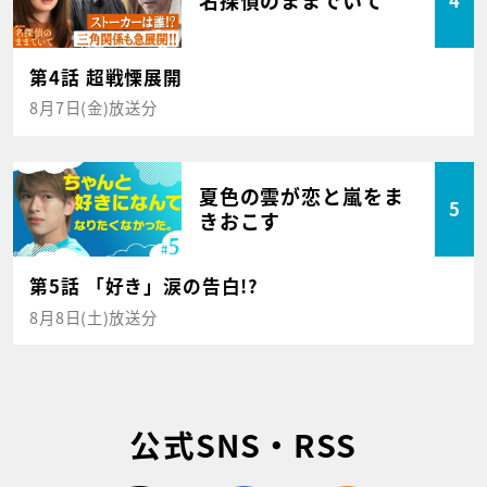
4
第4話 超戦慄展開
8月7日(金)放送分
夏色の雲が恋と嵐をま
5
きおこす
第5話 「好き」涙の告白!?
8月8日(土)放送分
公式SNS・RSS