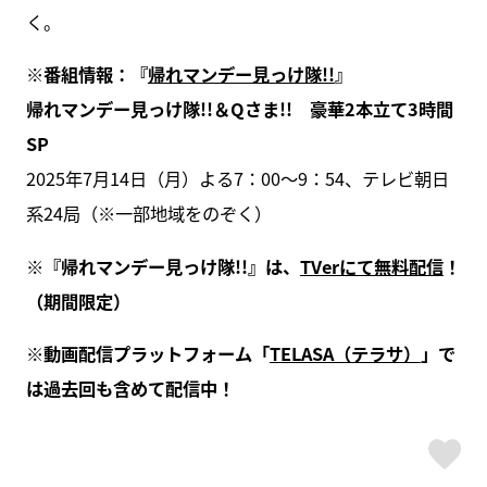
く。
※番組情報：『
帰れマンデー見っけ隊!!
』
帰れマンデー見っけ隊!!＆Qさま!! 豪華2本立て3時間
SP
2025年7月14日（月）よる7：00～9：54、テレビ朝日
系24局（※一部地域をのぞく）
※『帰れマンデー見っけ隊!!』は、
TVerにて無料配信
！
（期間限定）
※動画配信プラットフォーム「
TELASA（テラサ）
」で
は過去回も含めて配信中！
ス