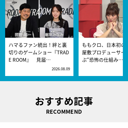
ハマるファン続出！絆と裏
ももクロ、日本初の
切りのゲームショー『TRAD
屋敷プロデューサー
E ROOM』 見届…
ぶ“恐怖の仕組み…
2026.08.09
2
おすすめ記事
RECOMMEND