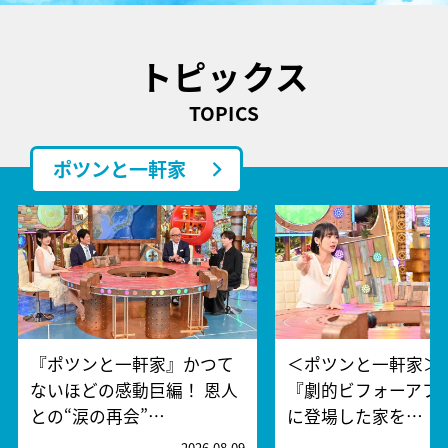
トピックス
TOPICS
ポツンと一軒家
『ポツンと一軒家』かつて
＜ポツンと一軒家＞1
ないほどの感動巨編！ 恩人
『劇的ビフォーアフ
との“涙の再会”…
に登場した家を…
2026.08.09
2