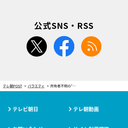
公式SNS・RSS
twitter
facebook
rss
テレ朝POST
バラエティ
所有者不明の“ポツンと一軒家”！入り口は厳重に閉鎖…再訪すると「一見の価値がある」光景が
テレビ朝日
テレ朝動画