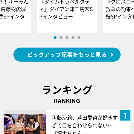
ブ！げーみん
『タイムトラベルダデ
『クロスロー
E齋藤樹愛羅
ィ』ダイアン津田篤宏S
救急の約束
香SPインタ
Pインタビュー
桜SPイ
ピックアップ記事をもっと見る
ランキング
RANKING
1
伊藤沙莉、芦田愛菜が好きす
ぎて目を合わせられない…
『博士ちゃん…