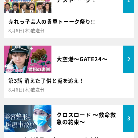
売れっ子芸人の貴重トーーク祭り!!
8月6日(木)放送分
大空港～GATE24～
2
第3話 消えた子供と兎を追え！
8月6日(木)放送分
クロスロード ～救命救
3
急の約束～