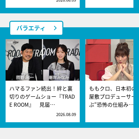
バラエティ
ハマるファン続出！絆と裏
ももクロ、日本初の
切りのゲームショー『TRAD
屋敷プロデューサー
E ROOM』 見届…
ぶ“恐怖の仕組み…
2026.08.09
2