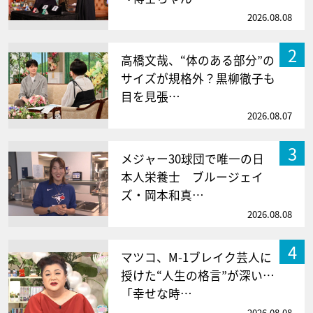
2026.08.08
2
高橋文哉、“体のある部分”の
サイズが規格外？黒柳徹子も
目を見張…
2026.08.07
3
メジャー30球団で唯一の日
本人栄養士 ブルージェイ
ズ・岡本和真…
2026.08.08
4
マツコ、M-1ブレイク芸人に
授けた“人生の格言”が深い…
「幸せな時…
2026.08.08