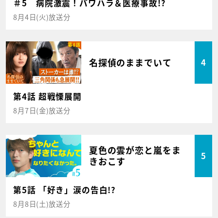
＃5 病院激震！パワハラ＆医療事故!?
8月4日(火)放送分
名探偵のままでいて
4
第4話 超戦慄展開
8月7日(金)放送分
夏色の雲が恋と嵐をま
5
きおこす
第5話 「好き」涙の告白!?
8月8日(土)放送分