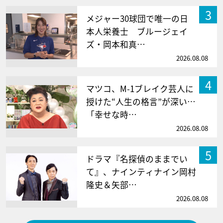
3
メジャー30球団で唯一の日
本人栄養士 ブルージェイ
ズ・岡本和真…
2026.08.08
4
マツコ、M-1ブレイク芸人に
授けた“人生の格言”が深い…
「幸せな時…
2026.08.08
5
ドラマ『名探偵のままでい
て』、ナインティナイン岡村
隆史＆矢部…
2026.08.08