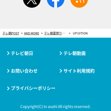
テレ朝POST
AND MORE
テレ朝夏祭りの音楽LIVE、第2弾アーティスト発表！けやき坂46、Juice=Juiceら出演
UP10TION
テレビ朝日
テレ朝動画
お問い合わせ
サイト利用規約
プライバシーポリシー
Copyright(C) tv asahi All rights reserved.