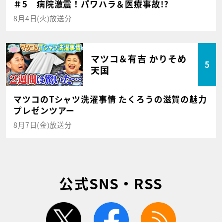
＃5 病院激震！パワハラ＆医療事故!?
8月4日(火)放送分
マツコ＆有吉 かりそめ
5
天国
マツコのTシャツ洗濯事情 たくろうの滋賀の魅力
プレゼンツアー
8月7日(金)放送分
公式SNS・RSS
twitter
facebook
rss