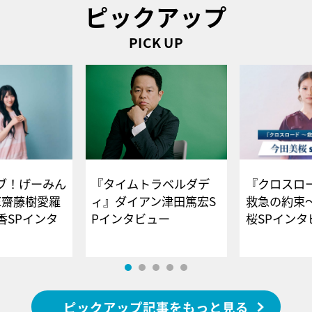
ピックアップ
PICK UP
ブ！げーみん
『タイムトラベルダデ
『クロスロー
E齋藤樹愛羅
ィ』ダイアン津田篤宏S
救急の約束
香SPインタ
Pインタビュー
桜SPイ
ピックアップ記事をもっと見る