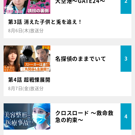
大空港～GATE24～
2
第3話 消えた子供と兎を追え！
8月6日(木)放送分
名探偵のままでいて
3
第4話 超戦慄展開
8月7日(金)放送分
クロスロード ～救命救
4
急の約束～