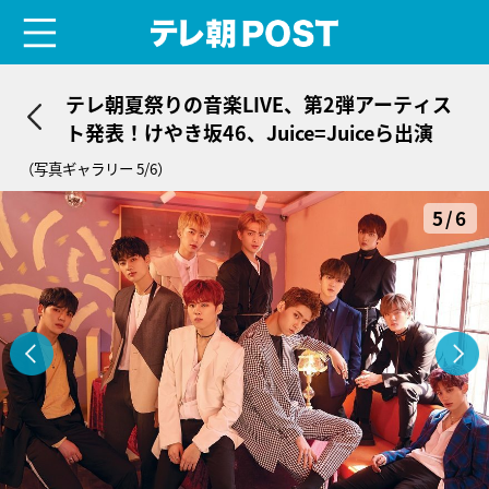
menu
テレ朝POST
テレ朝夏祭りの音楽LIVE、第2弾アーティス
ト発表！けやき坂46、Juice=Juiceら出演
（写真ギャラリー 5/6）
5/6