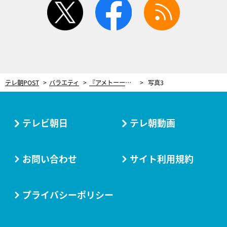
テレ朝POST
バラエティ
『アメトーーク！』爆笑企画3本立ての3時間SP！松たか子の“イタズラ”に田村淳が大絶叫
写真3
テレビ朝日
テレ朝動画
お問い合わせ
サイト利用規約
プライバシーポリシー