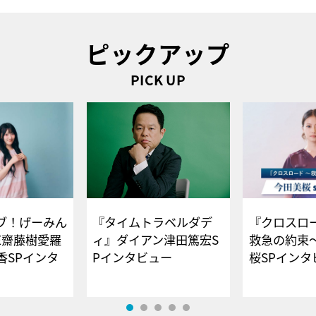
ピックアップ
PICK UP
ブ！げーみん
『タイムトラベルダデ
『クロスロー
E齋藤樹愛羅
ィ』ダイアン津田篤宏S
救急の約束
香SPインタ
Pインタビュー
桜SPイ