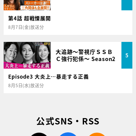
第4話 超戦慄展開
8月7日(金)放送分
大追跡～警視庁ＳＳＢ
5
Ｃ強行犯係～ Season2
Episode3 大炎上…暴走する正義
8月5日(水)放送分
公式SNS・RSS
twitter
facebook
rss