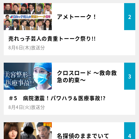
アメトーーク！
2
売れっ子芸人の貴重トーーク祭り!!
8月6日(木)放送分
クロスロード ～救命救
3
急の約束～
＃5 病院激震！パワハラ＆医療事故!?
8月4日(火)放送分
名探偵のままでいて
4