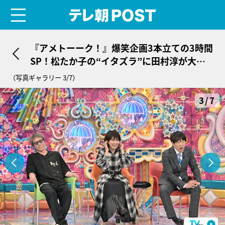
menu
テレ朝POST
『アメトーーク！』爆笑企画3本立ての3時間
SP！松たか子の“イタズラ”に田村淳が大絶
叫
（写真ギャラリー 3/7）
3/7