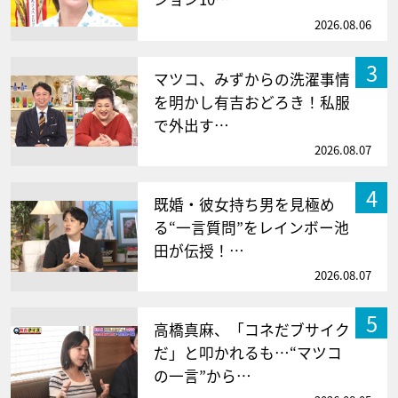
2026.08.06
3
マツコ、みずからの洗濯事情
を明かし有吉おどろき！私服
で外出す…
2026.08.07
4
既婚・彼女持ち男を見極め
る“一言質問”をレインボー池
田が伝授！…
2026.08.07
5
高橋真麻、「コネだブサイク
だ」と叩かれるも…“マツコ
の一言”から…