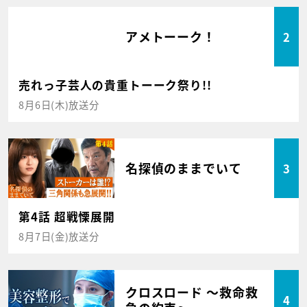
アメトーーク！
2
売れっ子芸人の貴重トーーク祭り!!
8月6日(木)放送分
名探偵のままでいて
3
第4話 超戦慄展開
8月7日(金)放送分
クロスロード ～救命救
4