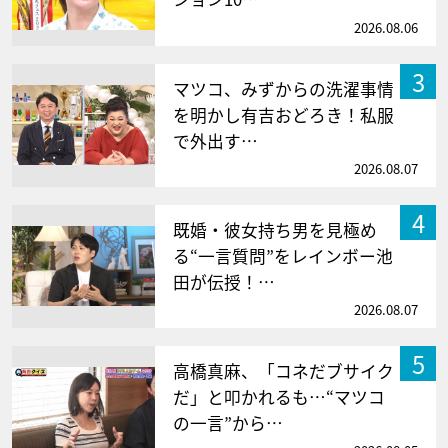
2026.08.06
3
マツコ、みずからの洗濯事情
を明かし有吉おどろき！私服
で外出す…
2026.08.07
4
既婚・彼女持ち男を見極め
る“一言質問”をレインボー池
田が伝授！…
2026.08.07
5
高橋真麻、「コネだブサイク
だ」と叩かれるも…“マツコ
の一言”から…