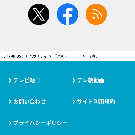
twitter
facebook
rss
テレ朝POST
バラエティ
『アメトーーク！』爆笑企画3本立ての3時間SP！松たか子の“イタズラ”に田村淳が大絶叫
写真5
テレビ朝日
テレ朝動画
お問い合わせ
サイト利用規約
プライバシーポリシー