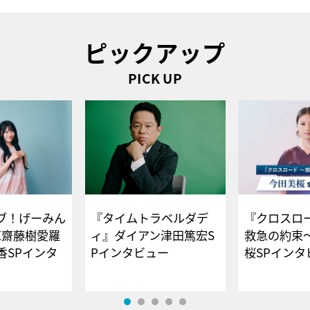
ピックアップ
PICK UP
ブ！げーみん
『タイムトラベルダデ
『クロスロー
E齋藤樹愛羅
ィ』ダイアン津田篤宏S
救急の約束
香SPインタ
Pインタビュー
桜SPイ