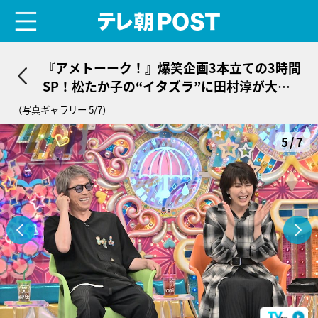
menu
テレ朝POST
『アメトーーク！』爆笑企画3本立ての3時間
SP！松たか子の“イタズラ”に田村淳が大絶
叫
（写真ギャラリー 5/7）
5/7