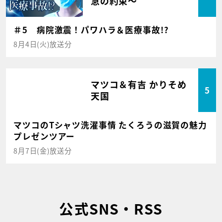
急の約束～
＃5 病院激震！パワハラ＆医療事故!?
8月4日(火)放送分
マツコ＆有吉 かりそめ
5
天国
マツコのTシャツ洗濯事情 たくろうの滋賀の魅力
プレゼンツアー
8月7日(金)放送分
公式SNS・RSS