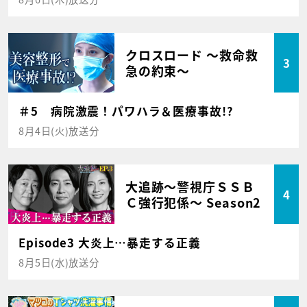
クロスロード ～救命救
3
急の約束～
＃5 病院激震！パワハラ＆医療事故!?
8月4日(火)放送分
大追跡～警視庁ＳＳＢ
4
Ｃ強行犯係～ Season2
Episode3 大炎上…暴走する正義
8月5日(水)放送分