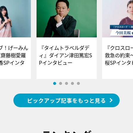
ブ！げーみん
『タイムトラベルダデ
『クロスロー
E齋藤樹愛羅
ィ』ダイアン津田篤宏S
救急の約束
香SPインタ
Pインタビュー
桜SPイ
ピックアップ記事をもっと見る