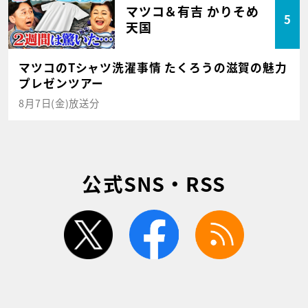
マツコ＆有吉 かりそめ
5
天国
マツコのTシャツ洗濯事情 たくろうの滋賀の魅力
プレゼンツアー
8月7日(金)放送分
公式SNS・RSS
twitter
facebook
rss