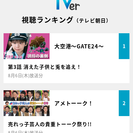
視聴ランキング
（テレビ朝日）
大空港～GATE24～
1
第3話 消えた子供と兎を追え！
8月6日(木)放送分
アメトーーク！
2
売れっ子芸人の貴重トーーク祭り!!
8月6日(木)放送分