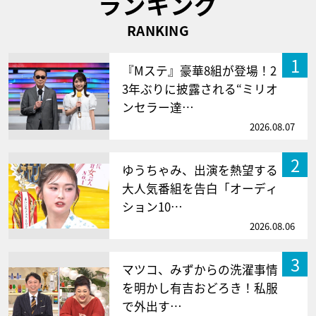
ランキング
RANKING
1
『Mステ』豪華8組が登場！2
3年ぶりに披露される“ミリオ
ンセラー達…
2026.08.07
2
ゆうちゃみ、出演を熱望する
大人気番組を告白「オーディ
ション10…
2026.08.06
3
マツコ、みずからの洗濯事情
を明かし有吉おどろき！私服
で外出す…