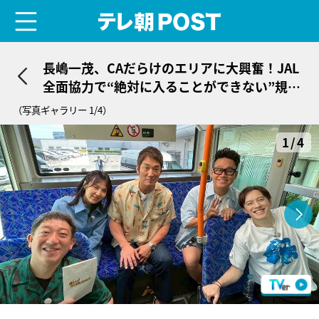
menu
テレ朝POST
長嶋一茂、CAだらけのエリアに大興奮！JAL
全面協力で“絶対に入ることができない”規制
エリアにも潜入
（写真ギャラリー 1/4）
1/4