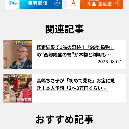
関連記事
サムネイル
鑑定結果で1％の奇跡！「99％偽物」
の“西郷隆盛の書”が本物と判明も…
2026.08.07
サムネイル
高嶋ちさ子が「初めて見た」お宝に驚
き！本人予想「2～3万円くらい…
おすすめ記事