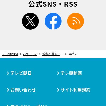
公式SNS・RSS
twitter
facebook
rss
テレ朝POST
バラエティ
“奇跡の芸術三兄妹”に密着！高嶋ちさ子、憧れの存在だった長女の超人生活に「どうかしている…」
写真7
テレビ朝日
テレ朝動画
お問い合わせ
サイト利用規約