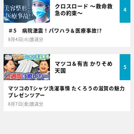
クロスロード ～救命救
4
急の約束～
＃5 病院激震！パワハラ＆医療事故!?
8月4日(火)放送分
マツコ＆有吉 かりそめ
5
天国
マツコのTシャツ洗濯事情 たくろうの滋賀の魅力
プレゼンツアー
8月7日(金)放送分