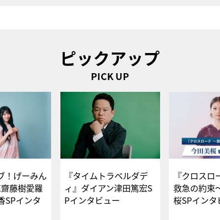
ピックアップ
PICK UP
ブ！げーみん
『タイムトラベルダデ
『クロスロー
E齋藤樹愛羅
ィ』ダイアン津田篤宏S
救急の約束
香SPインタ
Pインタビュー
桜SPイ