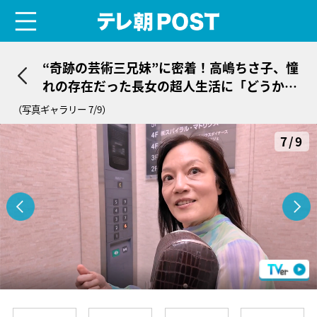
menu
テレ朝POST
“奇跡の芸術三兄妹”に密着！高嶋ちさ子、憧
れの存在だった長女の超人生活に「どうかし
ている…」
（写真ギャラリー 7/9）
7/9