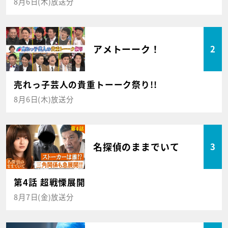
8月6日(木)放送分
アメトーーク！
2
売れっ子芸人の貴重トーーク祭り!!
8月6日(木)放送分
名探偵のままでいて
3
第4話 超戦慄展開
8月7日(金)放送分