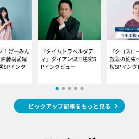
ブ！げーみん
『タイムトラベルダデ
『クロスロー
E齋藤樹愛羅
ィ』ダイアン津田篤宏S
救急の約束
香SPインタ
Pインタビュー
桜SPイ
ピックアップ記事をもっと見る