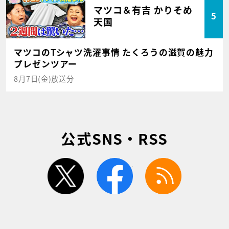
マツコ＆有吉 かりそめ
5
天国
マツコのTシャツ洗濯事情 たくろうの滋賀の魅力
プレゼンツアー
8月7日(金)放送分
公式SNS・RSS
twitter
facebook
rss