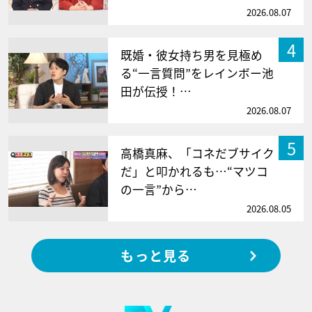
2026.08.07
4
既婚・彼女持ち男を見極め
る“一言質問”をレインボー池
田が伝授！…
2026.08.07
5
高橋真麻、「コネだブサイク
だ」と叩かれるも…“マツコ
の一言”から…
2026.08.05
もっと見る