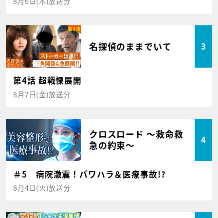
8月6日(木)放送分
名探偵のままでいて
3
第4話 超戦慄展開
8月7日(金)放送分
クロスロード ～救命救
4
急の約束～
＃5 病院激震！パワハラ＆医療事故!?
8月4日(火)放送分