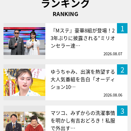
ランキング
RANKING
1
『Mステ』豪華8組が登場！2
3年ぶりに披露される“ミリオ
ンセラー達…
2026.08.07
2
ゆうちゃみ、出演を熱望する
大人気番組を告白「オーディ
ション10…
2026.08.06
3
マツコ、みずからの洗濯事情
を明かし有吉おどろき！私服
で外出す…