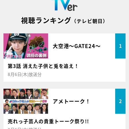
視聴ランキング
（テレビ朝日）
大空港～GATE24～
1
第3話 消えた子供と兎を追え！
8月6日(木)放送分
アメトーーク！
2
売れっ子芸人の貴重トーーク祭り!!