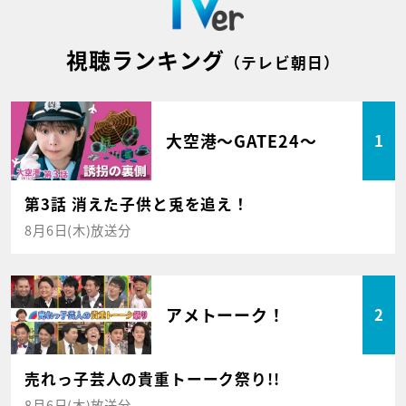
視聴ランキング
（テレビ朝日）
大空港～GATE24～
1
第3話 消えた子供と兎を追え！
8月6日(木)放送分
アメトーーク！
2
売れっ子芸人の貴重トーーク祭り!!
8月6日(木)放送分