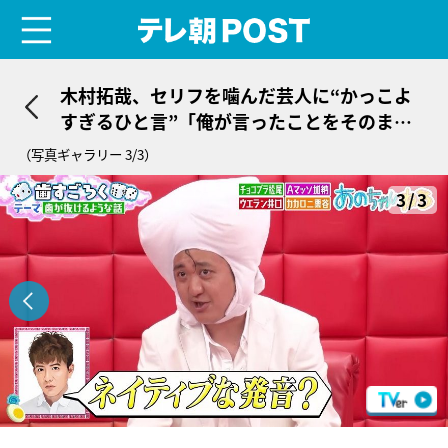
menu
テレ朝POST
木村拓哉、セリフを噛んだ芸人に“かっこよ
すぎるひと言”「俺が言ったことをそのま
ま…」
（写真ギャラリー 3/3）
3/3