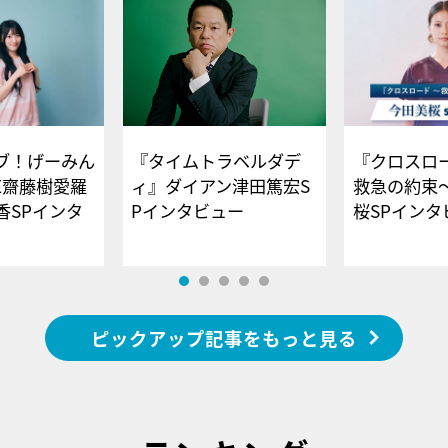
ブ！げーみん
『タイムトラベルダデ
『クロスロー
E齋藤樹愛羅
ィ』ダイアン津田篤宏S
救急の約束
香SPインタ
Pインタビュー
桜SPイ
ピックアップ記事をもっと見る