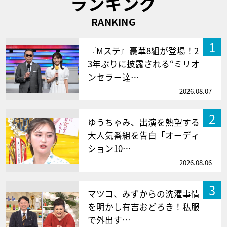
ランキング
RANKING
1
『Mステ』豪華8組が登場！2
3年ぶりに披露される“ミリオ
ンセラー達…
2026.08.07
2
ゆうちゃみ、出演を熱望する
大人気番組を告白「オーディ
ション10…
2026.08.06
3
マツコ、みずからの洗濯事情
を明かし有吉おどろき！私服
で外出す…