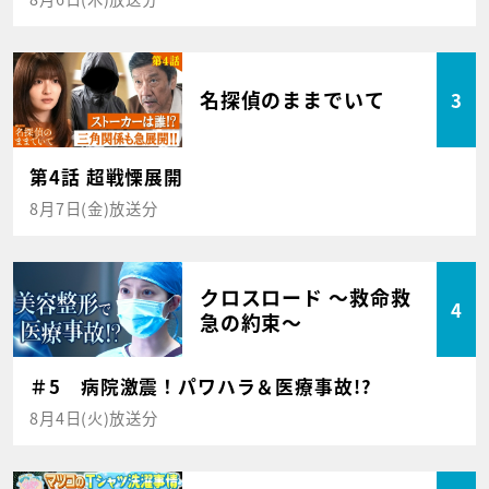
名探偵のままでいて
3
第4話 超戦慄展開
8月7日(金)放送分
クロスロード ～救命救
4
急の約束～
＃5 病院激震！パワハラ＆医療事故!?
8月4日(火)放送分