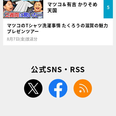
マツコ＆有吉 かりそめ
5
天国
マツコのTシャツ洗濯事情 たくろうの滋賀の魅力
プレゼンツアー
8月7日(金)放送分
公式SNS・RSS
twitter
facebook
rss