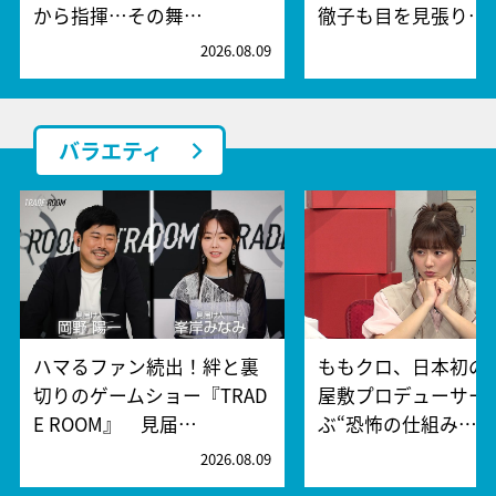
から指揮…その舞…
徹子も目を見張り…
2026.08.09
2
バラエティ
ハマるファン続出！絆と裏
ももクロ、日本初の
切りのゲームショー『TRAD
屋敷プロデューサー
E ROOM』 見届…
ぶ“恐怖の仕組み…
2026.08.09
2