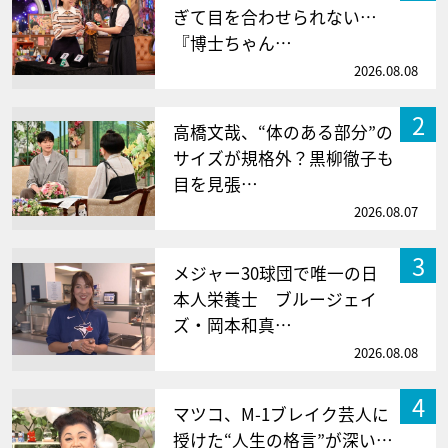
ぎて目を合わせられない…
『博士ちゃん…
2026.08.08
2
高橋文哉、“体のある部分”の
サイズが規格外？黒柳徹子も
目を見張…
2026.08.07
3
メジャー30球団で唯一の日
本人栄養士 ブルージェイ
ズ・岡本和真…
2026.08.08
4
マツコ、M-1ブレイク芸人に
授けた“人生の格言”が深い…