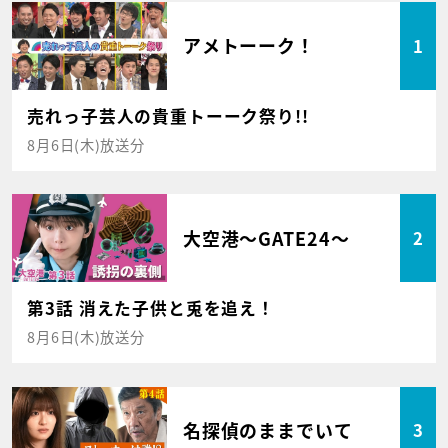
アメトーーク！
1
売れっ子芸人の貴重トーーク祭り!!
8月6日(木)放送分
大空港～GATE24～
2
第3話 消えた子供と兎を追え！
8月6日(木)放送分
名探偵のままでいて
3