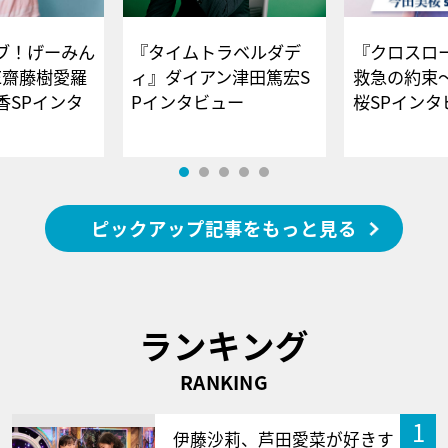
ブ！げーみん
『タイムトラベルダデ
『クロスロー
E齋藤樹愛羅
ィ』ダイアン津田篤宏S
救急の約束
香SPインタ
Pインタビュー
桜SPイ
ピックアップ記事をもっと見る
ランキング
RANKING
1
伊藤沙莉、芦田愛菜が好きす