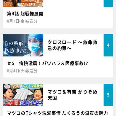
第4話 超戦慄展開
8月7日(金)放送分
クロスロード ～救命救
4
急の約束～
＃5 病院激震！パワハラ＆医療事故!?
8月4日(火)放送分
マツコ＆有吉 かりそめ
5
天国
マツコのTシャツ洗濯事情 たくろうの滋賀の魅力