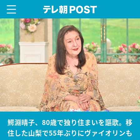
menu
テレ朝POST
鰐淵晴子、80歳で独り住まいを謳歌。移
住した山梨で55年ぶりにヴァイオリンも