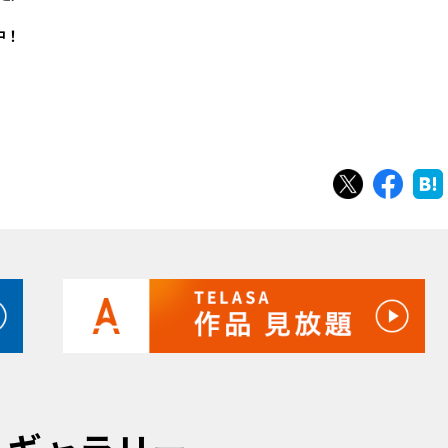
中！
ツイート
シェ