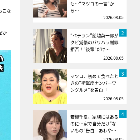
も…“マツコの一言”か
ら…
おこな
2026.08.05
2
ぜか
“ベテラン”船越英一郎が
クビ覚悟のパワハラ謝罪
拒否！“後輩”だけ…
2026.08.05
3
マツコ、初めて食べたと
きの“衝撃度ナンバーワ
ングルメ”を告白「…
2026.08.05
4
若槻千夏、家族にはある
のに…家で自分だけ“な
いもの”告白 あわや…
2026.08.05