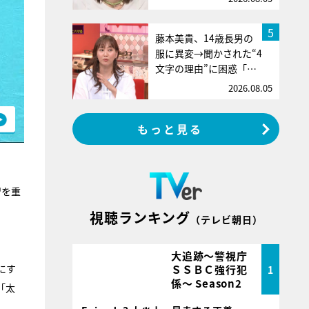
5
藤本美貴、14歳長男の
服に異変→聞かされた“4
文字の理由”に困惑「…
2026.08.05
もっと見る
習を重
視聴ランキング
（テレビ朝日）
大追跡～警視庁
にす
ＳＳＢＣ強行犯
1
係～ Season2
「太