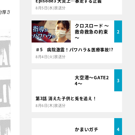
Episode3 大炎上…暴走する正義
8月5日(水)放送分
分厚さ
クロスロード ～
救命救急の約束
2
～
＃5 病院激震！パワハラ＆医療事故!?
8月4日(火)放送分
大空港～GATE2
3
4～
第3話 消えた子供と兎を追え！
8月6日(木)放送分
かまいガチ
4