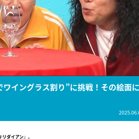
『アイ＝ラブ！げーみん
E齋藤樹愛羅＆佐々木舞
ビュー
でワイングラス割り”に挑戦！その絵面
2025.06.
キリダイアン
』。