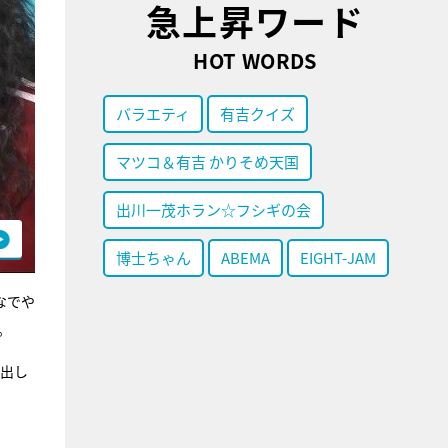
急上昇ワード
HOT WORDS
バラエティ
有吉クイズ
マツコ＆有吉 かりそめ天国
出川一茂ホラン☆フシギの会
博士ちゃん
ABEMA
EIGHT-JAM
なでや
。
続出し