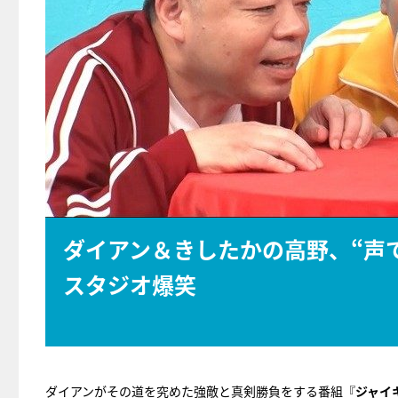
ダイアン＆きしたかの高野、“声
スタジオ爆笑
ダイアンがその道を究めた強敵と真剣勝負をする番組『
ジャイ