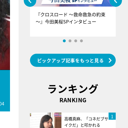
ぐ』＝LOV
『クロスロード ～救命救急の約束
『
香SPインタ
～』今田美桜SPインタビュー
ロ
ン
ピックアップ記事をもっと見る
に
ランキング
RANKING
04
1
高橋真麻、「コネだブサ
イクだ」と叩かれる