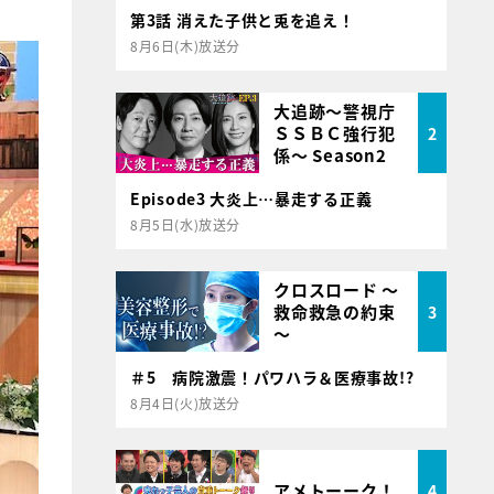
第3話 消えた子供と兎を追え！
8月6日(木)放送分
大追跡～警視庁
ＳＳＢＣ強行犯
2
係～ Season2
Episode3 大炎上…暴走する正義
8月5日(水)放送分
クロスロード ～
救命救急の約束
3
～
＃5 病院激震！パワハラ＆医療事故!?
8月4日(火)放送分
アメトーーク！
4