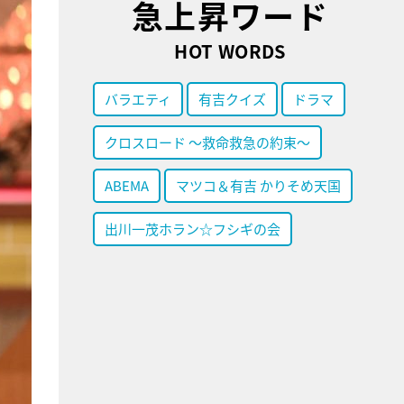
急上昇ワード
HOT WORDS
バラエティ
有吉クイズ
ドラマ
クロスロード ～救命救急の約束～
ABEMA
マツコ＆有吉 かりそめ天国
出川一茂ホラン☆フシギの会