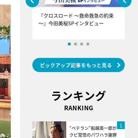
ぐ』＝LOV
『クロスロード ～救命救急の約束
『
香SPインタ
～』今田美桜SPインタビュー
ロ
ン
ピックアップ記事をもっと見る
ランキング
RANKING
1
“ベテラン”船越英一郎が
クビ覚悟のパワハラ謝罪