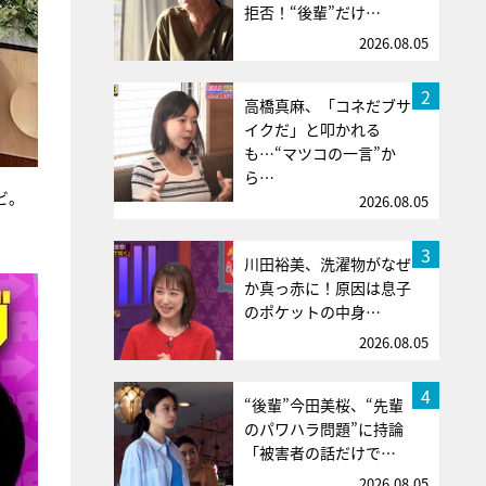
拒否！“後輩”だけ…
2026.08.05
2
高橋真麻、「コネだブサ
イクだ」と叩かれる
も…“マツコの一言”か
ら…
ビ。
2026.08.05
3
川田裕美、洗濯物がなぜ
か真っ赤に！原因は息子
のポケットの中身…
2026.08.05
4
“後輩”今田美桜、“先輩
のパワハラ問題”に持論
「被害者の話だけで…
2026.08.05