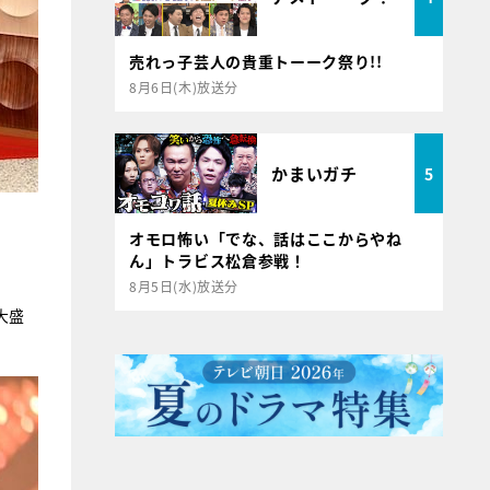
売れっ子芸人の貴重トーーク祭り!!
8月6日(木)放送分
かまいガチ
5
オモロ怖い「でな、話はここからやね
ん」トラビス松倉参戦！
8月5日(水)放送分
大盛