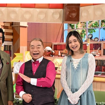
『アイ＝ラブ！げーみん
E齋藤樹愛羅＆佐々木舞
ビュー