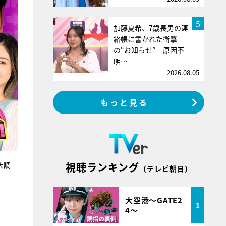
5
加藤夏希、7歳長男の連
絡帳に書かれた衝撃
の“お知らせ” 原因不
明…
2026.08.05
もっと見る
大調
視聴ランキング
（テレビ朝日）
大空港～GATE2
1
4～