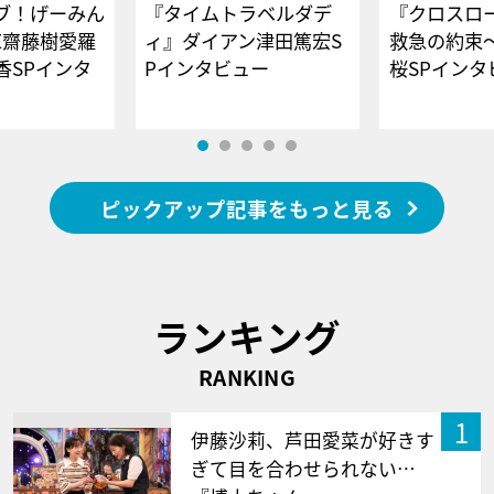
ブ！げーみん
『タイムトラベルダデ
『クロスロー
E齋藤樹愛羅
ィ』ダイアン津田篤宏S
救急の約束
香SPインタ
Pインタビュー
桜SPイ
ピックアップ記事をもっと見る
ランキング
RANKING
1
伊藤沙莉、芦田愛菜が好きす
ぎて目を合わせられない…