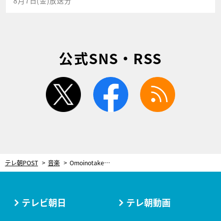
8月7日(金)放送分
公式SNS・RSS
twitter
facebook
rss
テレ朝POST
音楽
Omoinotake・藤井怜央が語る“大ヒットラブソング”の裏側 歌とピアノの同時演奏に「めちゃくちゃムズい…」
テレビ朝日
テレ朝動画