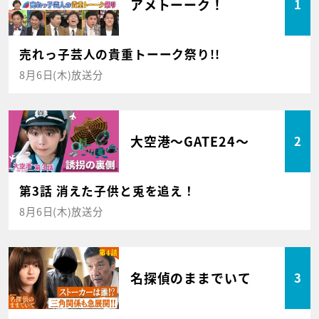
アメトーーク！
1
売れっ子芸人の貴重トーーク祭り!!
8月6日(木)放送分
大空港～GATE24～
2
第3話 消えた子供と兎を追え！
8月6日(木)放送分
名探偵のままでいて
3