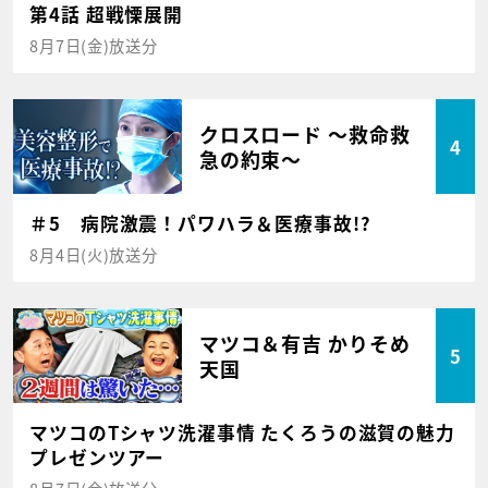
第4話 超戦慄展開
8月7日(金)放送分
クロスロード ～救命救
4
急の約束～
＃5 病院激震！パワハラ＆医療事故!?
8月4日(火)放送分
マツコ＆有吉 かりそめ
5
天国
マツコのTシャツ洗濯事情 たくろうの滋賀の魅力
プレゼンツアー