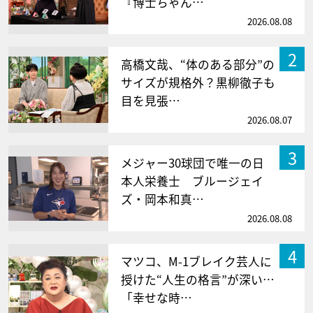
『博士ちゃん…
2026.08.08
2
高橋文哉、“体のある部分”の
サイズが規格外？黒柳徹子も
目を見張…
2026.08.07
3
メジャー30球団で唯一の日
本人栄養士 ブルージェイ
ズ・岡本和真…
2026.08.08
4
マツコ、M-1ブレイク芸人に
授けた“人生の格言”が深い…
「幸せな時…