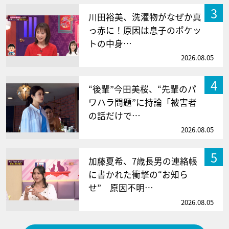
3
川田裕美、洗濯物がなぜか真
っ赤に！原因は息子のポケッ
トの中身…
2026.08.05
4
“後輩”今田美桜、“先輩のパ
ワハラ問題”に持論「被害者
の話だけで…
2026.08.05
5
加藤夏希、7歳長男の連絡帳
に書かれた衝撃の“お知ら
せ” 原因不明…
2026.08.05