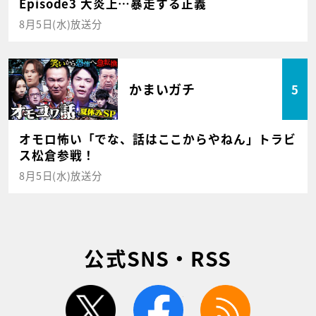
Episode3 大炎上…暴走する正義
8月5日(水)放送分
かまいガチ
5
オモロ怖い「でな、話はここからやねん」トラビ
ス松倉参戦！
8月5日(水)放送分
公式SNS・RSS
twitter
facebook
rss