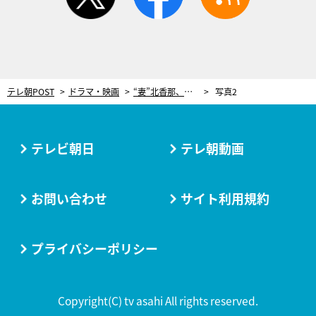
テレ朝POST
ドラマ・映画
“妻”北香那、不倫相手に強烈一言！「私のこと、バカだと思ってます？」ドラマ『魔物』ドロ沼開幕に戦慄
写真2
テレビ朝日
テレ朝動画
お問い合わせ
サイト利用規約
プライバシーポリシー
Copyright(C) tv asahi All rights reserved.