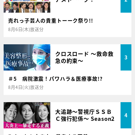
売れっ子芸人の貴重トーーク祭り!!
8月6日(木)放送分
クロスロード ～救命救
3
急の約束～
＃5 病院激震！パワハラ＆医療事故!?
8月4日(火)放送分
大追跡～警視庁ＳＳＢ
4
Ｃ強行犯係～ Season2