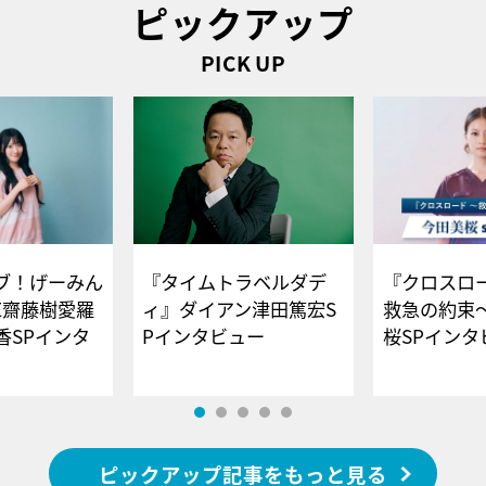
ピックアップ
PICK UP
ブ！げーみん
『タイムトラベルダデ
『クロスロー
E齋藤樹愛羅
ィ』ダイアン津田篤宏S
救急の約束
香SPインタ
Pインタビュー
桜SPイ
ピックアップ記事をもっと見る