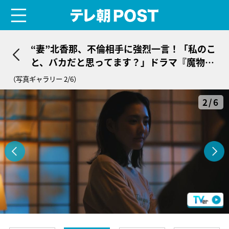
menu
テレ朝POST
“妻”北香那、不倫相手に強烈一言！「私のこ
と、バカだと思ってます？」ドラマ『魔物』
ドロ沼開幕に戦慄
（写真ギャラリー 2/6）
2/6