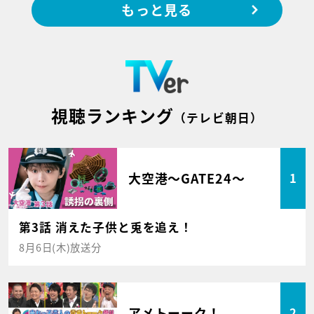
もっと見る
視聴ランキング
（テレビ朝日）
大空港～GATE24～
1
第3話 消えた子供と兎を追え！
8月6日(木)放送分
アメトーーク！
2