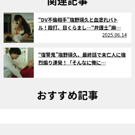
関連記事
サムネイル
“DV不倫相手”塩野瑛久と血塗れバト
ル！殴打、目くらまし…“弁護士”麻…
2025.06.14
サムネイル
“復讐鬼”塩野瑛久、最終話で未亡人に強
烈煽り連発！「そんなに俺に…
おすすめ記事