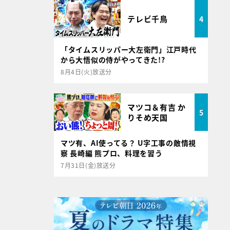
テレビ千鳥
4
「タイムスリッパー大左衛門」江戸時代
から大悟似の侍がやってきた!?
8月4日(火)放送分
マツコ＆有吉 か
5
りそめ天国
マツ有、AI使ってる？ U字工事の敵情視
察 長崎編 熊プロ、料理を習う
7月31日(金)放送分