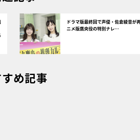
サムネイル
橋
ドラマ版最終回で声優・佐倉綾音が
ニメ版鷹央役の特別ナレ…
5
すすめ記事