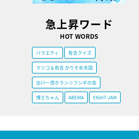
急上昇ワード
HOT WORDS
バラエティ
有吉クイズ
マツコ＆有吉 かりそめ天国
出川一茂ホラン☆フシギの会
博士ちゃん
ABEMA
EIGHT-JAM