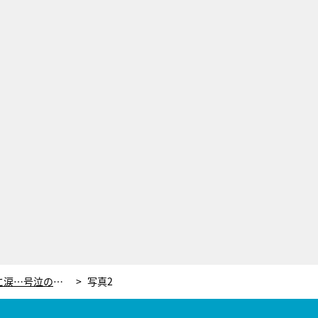
“姉妹”橋本環奈＆佐々木希の絆に涙…号泣の姉をたどたどしく励ます鷹央に「めっちゃ泣けた」＜天久鷹央の推理カルテ＞
写真2