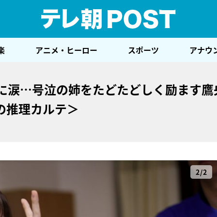
テレ
楽
アニメ・ヒーロー
スポーツ
アナウ
絆に涙…号泣の姉をたどたどしく励ます鷹
の推理カルテ＞
2/2