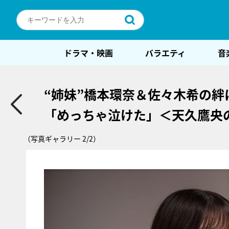
ドラマ・映画
バラエティ
音
“姉妹”橋本環奈＆佐々木希の
「めっちゃ泣けた」＜天久鷹央
（写真ギャラリー 2/2）