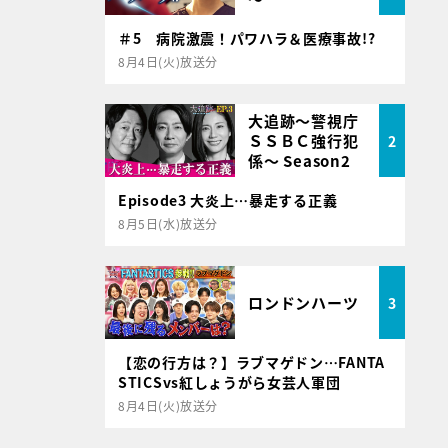
＃5 病院激震！パワハラ＆医療事故!?
8月4日(火)放送分
大追跡～警視庁
ＳＳＢＣ強行犯
2
係～ Season2
Episode3 大炎上…暴走する正義
8月5日(水)放送分
ロンドンハーツ
3
【恋の行方は？】ラブマゲドン…FANTA
STICSvs紅しょうがら女芸人軍団
8月4日(火)放送分