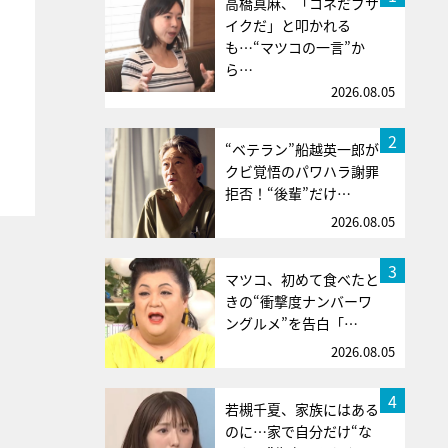
高橋真麻、「コネだブサ
イクだ」と叩かれる
も…“マツコの一言”か
ら…
2026.08.05
2
“ベテラン”船越英一郎が
クビ覚悟のパワハラ謝罪
拒否！“後輩”だけ…
2026.08.05
3
マツコ、初めて食べたと
きの“衝撃度ナンバーワ
ングルメ”を告白「…
2026.08.05
4
若槻千夏、家族にはある
のに…家で自分だけ“な