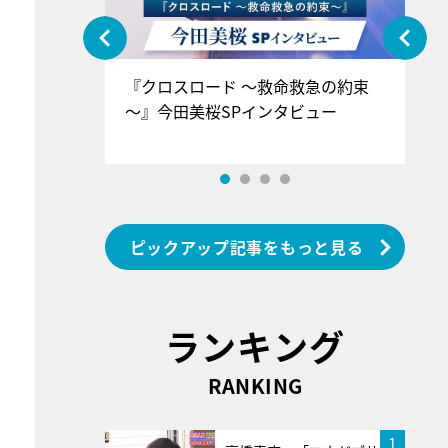
ぐ』＝LOV
『クロスロード ～救命救急の約束
『
香SPインタ
～』今田美桜SPインタビュー
ロ
ン
ピックアップ記事をもっと見る
ランキング
RANKING
1