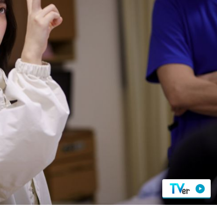
『アイ＝ラブ！げーみん
E齋藤樹愛羅＆佐々木舞
ビュー