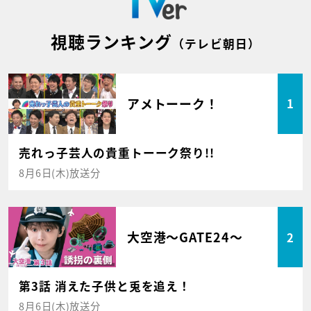
視聴ランキング
（テレビ朝日）
アメトーーク！
1
売れっ子芸人の貴重トーーク祭り!!
8月6日(木)放送分
大空港～GATE24～
2
第3話 消えた子供と兎を追え！
8月6日(木)放送分