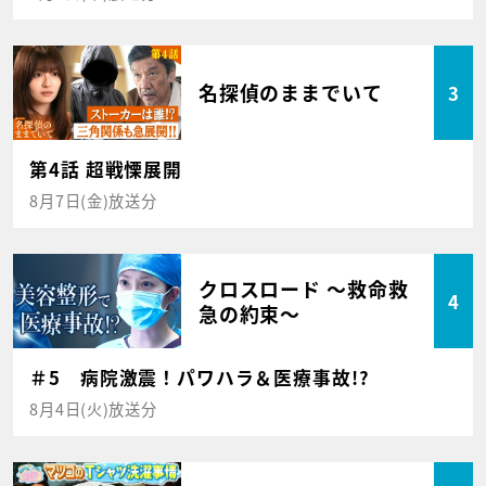
名探偵のままでいて
3
第4話 超戦慄展開
8月7日(金)放送分
クロスロード ～救命救
4
急の約束～
＃5 病院激震！パワハラ＆医療事故!?
8月4日(火)放送分