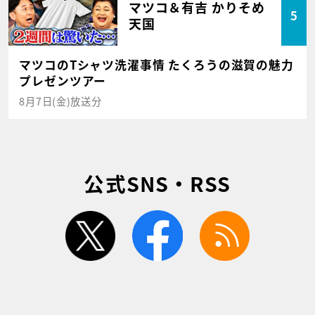
マツコ＆有吉 かりそめ
5
天国
マツコのTシャツ洗濯事情 たくろうの滋賀の魅力
プレゼンツアー
8月7日(金)放送分
公式SNS・RSS
twitter
facebook
rss