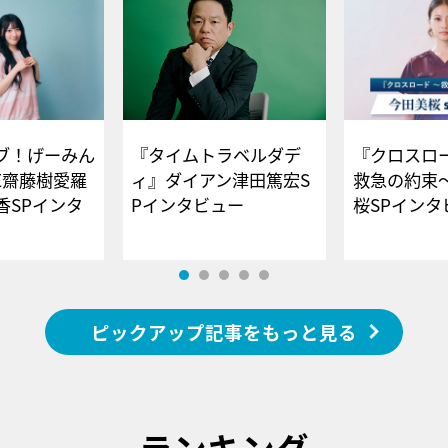
ブ！げーみん
『タイムトラベルダデ
『クロスロー
E齋藤樹愛羅
ィ』ダイアン津田篤宏S
救急の約束
香SPインタ
Pインタビュー
桜SPイ
ピックアップ記事をもっと見る
ランキング