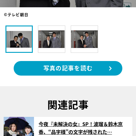
©テレビ朝日
写真の記事を読む
関連記事
サムネイル
今夜『未解決の女』SP！波瑠＆鈴木京
香、“品字様”の文字が残された…