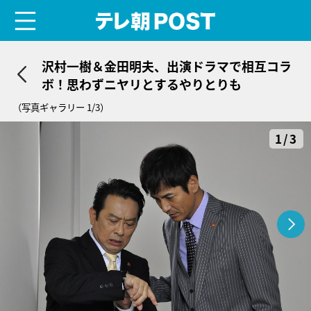
menu
テレ朝POST
沢村一樹＆金田明夫、出演ドラマで相互コラ
ボ！思わずニヤリとするやりとりも
（写真ギャラリー 1/3）
1/3