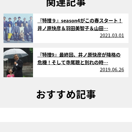
関連記事
サムネイル
『特捜９』season4がこの春スタート！
井ノ原快彦＆羽田美智子＆山田…
2021.03.01
サムネイル
『特捜9』最終回、井ノ原快彦が降格の
危機！そして寺尾聰と別れの時…
2019.06.26
おすすめ記事