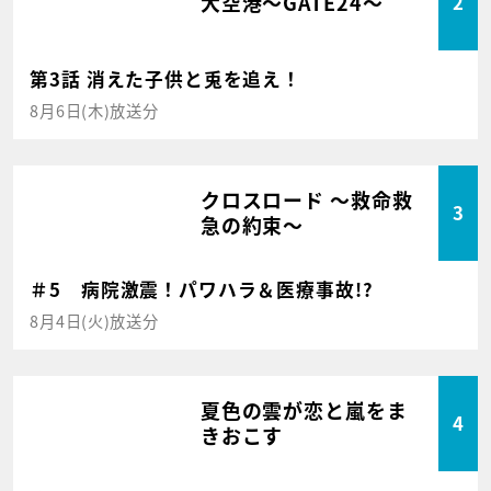
大空港～GATE24～
2
第3話 消えた子供と兎を追え！
8月6日(木)放送分
クロスロード ～救命救
3
急の約束～
＃5 病院激震！パワハラ＆医療事故!?
8月4日(火)放送分
夏色の雲が恋と嵐をま
4
きおこす