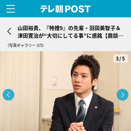
menu
テレ朝POST
山田裕貴、『特捜9』の先輩・羽田美智子＆
津田寛治が“大切にしてる事”に感銘【鼎談・
後編】
（写真ギャラリー 3/5）
3/5