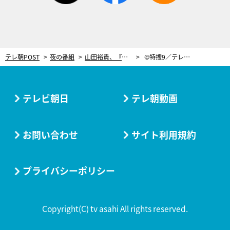
テレ朝POST
夜の番組
山田裕貴、『特捜9』の先輩・羽田美智子＆津田寛治が“大切にしてる事”に感銘【鼎談・後編】
©特捜9／テレ朝POST 撮影：長谷英史
テレビ朝日
テレ朝動画
お問い合わせ
サイト利用規約
プライバシーポリシー
Copyright(C) tv asahi All rights reserved.