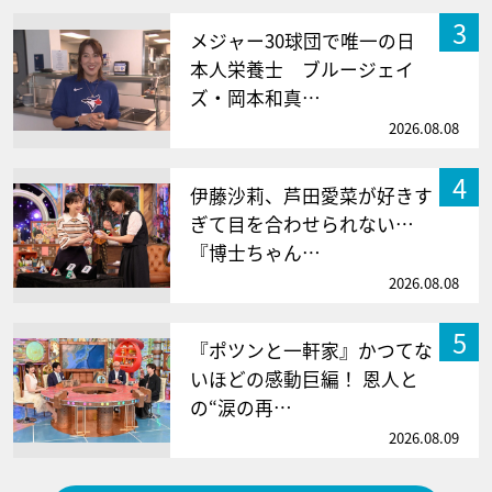
3
メジャー30球団で唯一の日
本人栄養士 ブルージェイ
ズ・岡本和真…
2026.08.08
4
伊藤沙莉、芦田愛菜が好きす
ぎて目を合わせられない…
『博士ちゃん…
2026.08.08
5
『ポツンと一軒家』かつてな
いほどの感動巨編！ 恩人と
の“涙の再…
2026.08.09