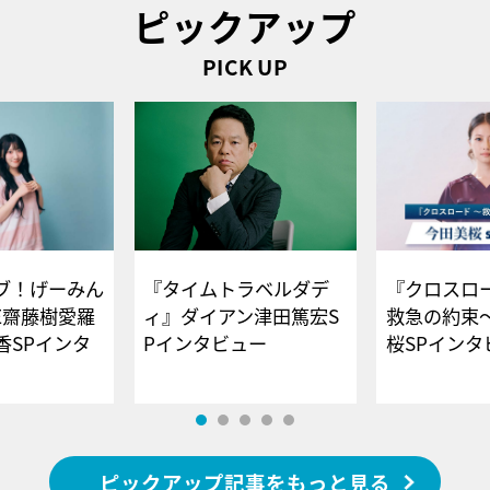
ピックアップ
PICK UP
ブ！げーみん
『タイムトラベルダデ
『クロスロー
E齋藤樹愛羅
ィ』ダイアン津田篤宏S
救急の約束
香SPインタ
Pインタビュー
桜SPイ
ピックアップ記事をもっと見る