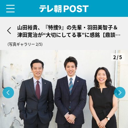
menu
テレ朝POST
山田裕貴、『特捜9』の先輩・羽田美智子＆
津田寛治が“大切にしてる事”に感銘【鼎談・
後編】
（写真ギャラリー 2/5）
2/5