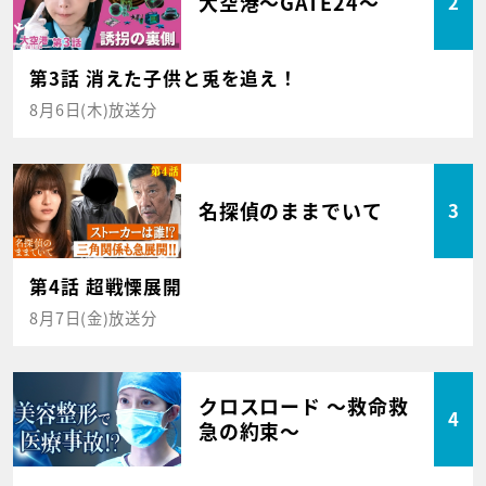
大空港～GATE24～
2
第3話 消えた子供と兎を追え！
8月6日(木)放送分
名探偵のままでいて
3
第4話 超戦慄展開
8月7日(金)放送分
クロスロード ～救命救
4
急の約束～