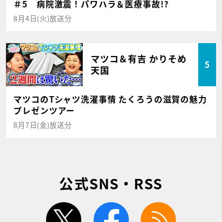
＃5 病院激震！パワハラ＆医療事故!?
8月4日(火)放送分
マツコ＆有吉 かりそめ
5
天国
マツコのTシャツ洗濯事情 たくろうの滋賀の魅力
プレゼンツアー
8月7日(金)放送分
公式SNS・RSS
twitter
facebook
rss