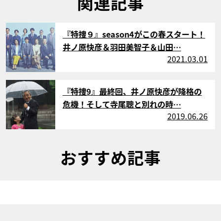
関連記事
サムネイル
『特捜９』season4がこの春スタート！
井ノ原快彦＆羽田美智子＆山田…
2021.03.01
サムネイル
『特捜9』最終回、井ノ原快彦が降格の
危機！そして寺尾聰と別れの時…
2019.06.26
おすすめ記事