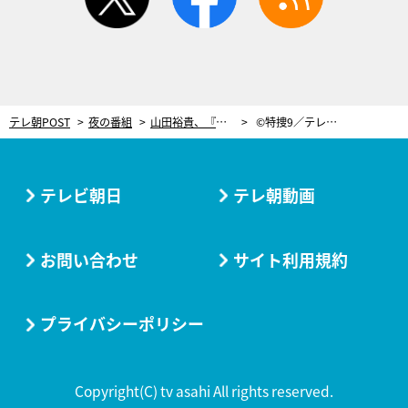
テレ朝POST
夜の番組
山田裕貴、『特捜9』の先輩・羽田美智子＆津田寛治が“大切にしてる事”に感銘【鼎談・後編】
©特捜9／テレ朝POST 撮影：長谷英史
テレビ朝日
テレ朝動画
お問い合わせ
サイト利用規約
プライバシーポリシー
Copyright(C) tv asahi All rights reserved.