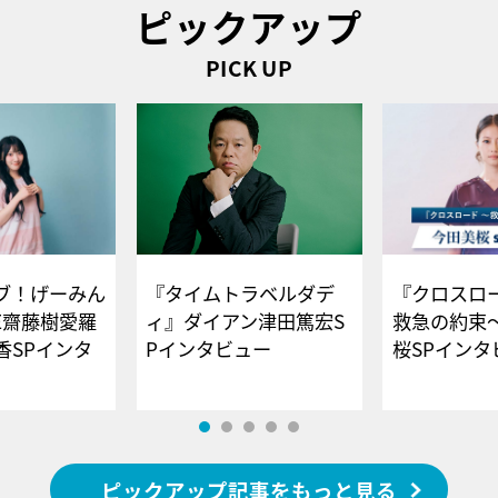
ピックアップ
PICK UP
ブ！げーみん
『タイムトラベルダデ
『クロスロー
E齋藤樹愛羅
ィ』ダイアン津田篤宏S
救急の約束
香SPインタ
Pインタビュー
桜SPイ
ピックアップ記事をもっと見る