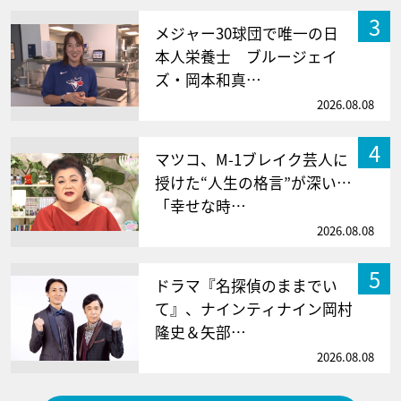
3
メジャー30球団で唯一の日
本人栄養士 ブルージェイ
ズ・岡本和真…
2026.08.08
4
マツコ、M-1ブレイク芸人に
授けた“人生の格言”が深い…
「幸せな時…
2026.08.08
5
ドラマ『名探偵のままでい
て』、ナインティナイン岡村
隆史＆矢部…
2026.08.08